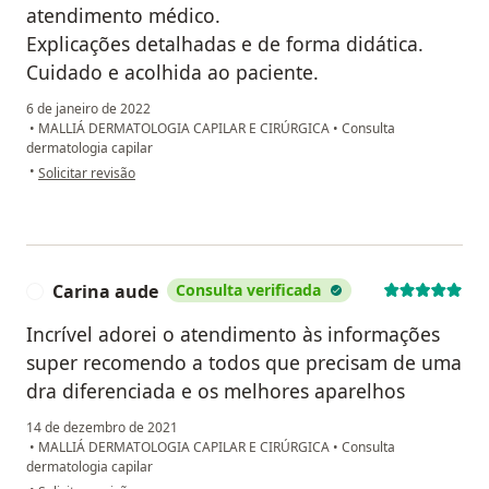
atendimento médico.
Explicações detalhadas e de forma didática.
Cuidado e acolhida ao paciente.
6 de janeiro de 2022
•
MALLIÁ DERMATOLOGIA CAPILAR E CIRÚRGICA
•
Consulta
dermatologia capilar
na opinião do utilizador Hélio Maurício Capelanes Junior
•
Solicitar revisão
Carina aude
Consulta verificada
C
Incrível adorei o atendimento às informações
super recomendo a todos que precisam de uma
dra diferenciada e os melhores aparelhos
14 de dezembro de 2021
•
MALLIÁ DERMATOLOGIA CAPILAR E CIRÚRGICA
•
Consulta
dermatologia capilar
na opinião do utilizador Carina aude