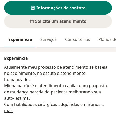
Informações de contato
Solicite um atendimento
Experiência
Serviços
Consultórios
Planos d
Experiência
Atualmente meu processo de atendimento se baseia
no acolhimento, na escuta e atendimento
humanizado.
Minha paixão é o atendimento capilar com proposta
de mudança na vida do paciente melhorando sua
auto- estima.
Com habilidades cirúrgicas adquiridas em 5 anos
Sobre mim
realizando cirurgias dermatológicas me destaco no
mais