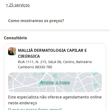
+ 25 serviços
Como mostramos os preços?
Consultório
MALLIÁ DERMATOLOGIA CAPILAR E
CIRÚRGICA
RUA 1111, N. 215, SALA 06,
Centro
,
Balneário
Camboriú
88330-780
Ampliar o mapa
abre num novo separador
Disponibilidade
Este especialista não oferece agendamento online
neste endereço
O que eu posso fazer agora?