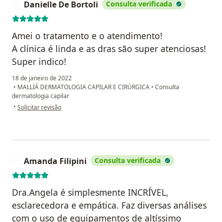
Danielle De Bortoli
Consulta verificada
D
Amei o tratamento e o atendimento!
A clínica é linda e as dras são super atenciosas!
Super indico!
18 de janeiro de 2022
•
MALLIÁ DERMATOLOGIA CAPILAR E CIRÚRGICA
•
Consulta
dermatologia capilar
na opinião do utilizador Danielle De Bortoli
•
Solicitar revisão
Amanda Filipini
Consulta verificada
A
Dra.Angela é simplesmente INCRÍVEL,
esclarecedora e empática. Faz diversas análises
com o uso de equipamentos de altíssimo