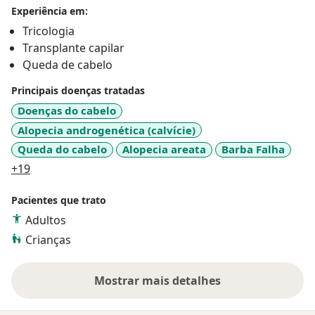
Transplante Capilar.
Experiência em:
Tricologia
Transplante capilar
Queda de cabelo
Principais doenças tratadas
Doenças do cabelo
Alopecia androgenética (calvície)
Queda do cabelo
Alopecia areata
Barba Falha
a11y_sr_more_diseases
+19
Pacientes que trato
Adultos
Crianças
Mostrar mais detalhes
sobre a experiência