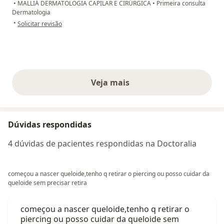
•
MALLIÁ DERMATOLOGIA CAPILAR E CIRÚRGICA
•
Primeira consulta
Dermatologia
na opinião do utilizador Luane Sampaio cadide gomes
•
Solicitar revisão
Veja mais
opiniões acima
Dúvidas respondidas
4 dúvidas de pacientes respondidas na Doctoralia
começou a nascer queloide,tenho q retirar o piercing ou posso cuidar da
queloide sem precisar retira
começou a nascer queloide,tenho q retirar o
piercing ou posso cuidar da queloide sem