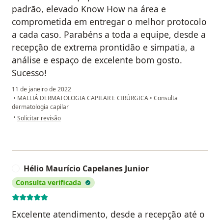
padrão, elevado Know How na área e
comprometida em entregar o melhor protocolo
a cada caso. Parabéns a toda a equipe, desde a
recepção de extrema prontidão e simpatia, a
análise e espaço de excelente bom gosto.
Sucesso!
11 de janeiro de 2022
•
MALLIÁ DERMATOLOGIA CAPILAR E CIRÚRGICA
•
Consulta
dermatologia capilar
na opinião do utilizador Amanda Filipini
•
Solicitar revisão
Hélio Maurício Capelanes Junior
H
Consulta verificada
Excelente atendimento, desde a recepção até o