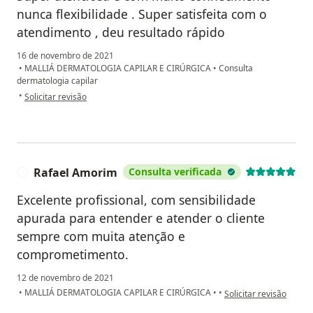
nunca flexibilidade . Super satisfeita com o
atendimento , deu resultado rápido
16 de novembro de 2021
•
MALLIÁ DERMATOLOGIA CAPILAR E CIRÚRGICA
•
Consulta
dermatologia capilar
na opinião do utilizador GraZiela Araldi
•
Solicitar revisão
Rafael Amorim
Consulta verificada
R
Excelente profissional, com sensibilidade
apurada para entender e atender o cliente
sempre com muita atenção e
comprometimento.
12 de novembro de 2021
na opinião do utilizad
•
MALLIÁ DERMATOLOGIA CAPILAR E CIRÚRGICA
•
•
Solicitar revisão