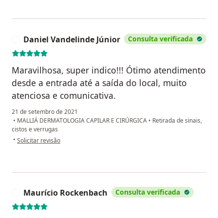
Daniel Vandelinde Júnior
Consulta verificada
D
Maravilhosa, super indico!!! Ótimo atendimento
desde a entrada até a saída do local, muito
atenciosa e comunicativa.
21 de setembro de 2021
•
MALLIÁ DERMATOLOGIA CAPILAR E CIRÚRGICA
•
Retirada de sinais,
cistos e verrugas
na opinião do utilizador Daniel Vandelinde Júnior
•
Solicitar revisão
Maurício Rockenbach
Consulta verificada
M