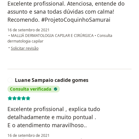
Excelente profissional. Atenciosa, entende do
assunto e sana todas dúvidas com calma!
Recomendo. #ProjetoCoquinhoSamurai
16 de setembro de 2021
•
MALLIÁ DERMATOLOGIA CAPILAR E CIRÚRGICA
•
Consulta
dermatologia capilar
na opinião do utilizador Maurício Rockenbach
•
Solicitar revisão
Luane Sampaio cadide gomes
L
Consulta verificada
Excelente profissional , explica tudo
detalhadamente e muito pontual .
E o atendimento maravilhoso..
16 de setembro de 2021