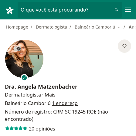
Men
O que você está procurando?
Homepage
Dermatologista
Balneário Camboriú
Ang
Mudar de
Dra.
Angela Matzenbacher
sobre as especializações
Dermatologista
·
Mais
Balneário Camboriú
1 endereço
Número de registro: CRM SC 19245 RQE (não
encontrado)
20 opiniões