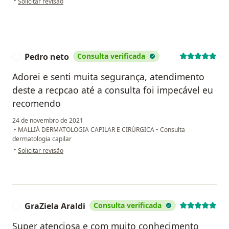
•
Solicitar revisão
Pedro neto
Consulta verificada
P
Adorei e senti muita segurança, atendimento
deste a recpcao até a consulta foi impecável eu
recomendo
24 de novembro de 2021
•
MALLIÁ DERMATOLOGIA CAPILAR E CIRÚRGICA
•
Consulta
dermatologia capilar
na opinião do utilizador Pedro neto
•
Solicitar revisão
GraZiela Araldi
Consulta verificada
G
Super atenciosa e com muito conhecimento