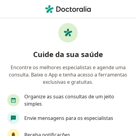
Men
Angiologista • Mogi das Cruzes, São Paulo SP
Filtros
Convênio
Mapa
Angiologistas em Mogi das Cruzes
Cuide da sua saúde
Encontre os melhores especialistas e agende uma
Qual é o seu convênio?
consulta. Baixe o App e tenha acesso a ferramentas
exclusivas e gratuitas.
Organize as suas consultas de um jeito
simples
Envie mensagens para os especialistas
Dr. Roberto Claudio Prota
Receba notificações