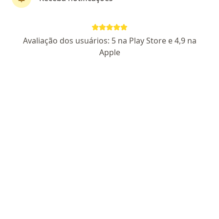
Dr. Alessandro Mendes Soares
Angiologista, Cirurgião vascular
Avaliação dos usuários: 5 na Play Store e 4,9 na
27955 MG
Apple
R. Santa Mônica, 108, Montes Claros
•
Mapa
Angioclínica
Primeira consulta Angiologia
Preço não disponível
Esse especialista não oferece agendamento online para esse endereço.
Solicite um atendimento