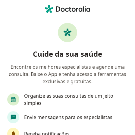
Men
Angiologista • Montes Claros, Minas Gerais MG
Filtros
Convênio
Mapa
Angiologistas em Montes Claros
Cuide da sua saúde
Encontre os melhores especialistas e agende uma
Qual é o seu convênio?
consulta. Baixe o App e tenha acesso a ferramentas
Bradesco Saúde
Amil
AMS Petrobrás
exclusivas e gratuitas.
Organize as suas consultas de um jeito
simples
Envie mensagens para os especialistas
Receba notificações