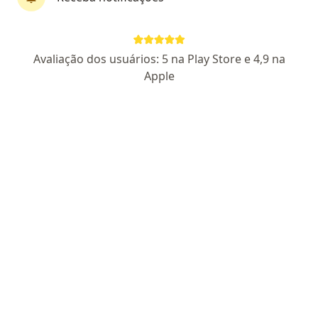
Acesso Saúde Goiânia
·
Mais
Angiologista, Patologista clínico, Cardiologista
Avaliação dos usuários: 5 na Play Store e 4,9 na
593 opiniões
Apple
Michele Lauxen: CRM: 18506-GO
Avenida Circular 446, Quadra 87 Lote 02 - Setor Pedro Ludovico, Goiânia
•
Mapa
Acesso Saúde Goiânia
Nenhum profissional neste centro médico tem consultas disponíveis
Mostrar perfil