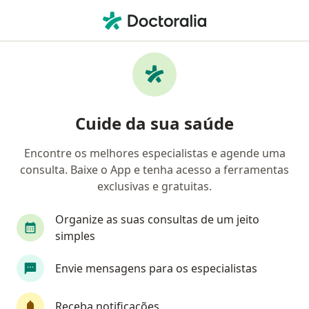
Men
Angiologista • Senador Canedo, Goiás GO
Filtros
Convênio
Mapa
Angiologistas em Senador Canedo
Cuide da sua saúde
Encontre os melhores especialistas e agende uma
Qual é o seu convênio?
consulta. Baixe o App e tenha acesso a ferramentas
EMBRATEL
exclusivas e gratuitas.
Organize as suas consultas de um jeito
simples
Envie mensagens para os especialistas
Receba notificações