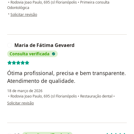
•
Rodovia Joao Paulo, 695 (sl Florianópolis
•
Primeira consulta
Odontológica
na opinião do utilizador Maria Victoria González
•
Solicitar revisão
Maria de Fátima Gevaerd
M
Consulta verificada
Ótima profissional, precisa e bem transparente.
Atendimento de qualidade.
18 de março de 2026
•
Rodovia Joao Paulo, 695 (sl Florianópolis
•
Restauração dental
•
na opinião do utilizador Maria de Fátima Gevaerd
Solicitar revisão