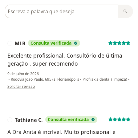
Pesquisar em opiniões
MLR
Consulta verificada
M
Excelente profissional. Consultório de última
geração , super recomendo
9 de julho de 2026
•
Rodovia Joao Paulo, 695 (sl Florianópolis
•
Profilaxia dental (limpeza)
•
na opinião do utilizador MLR
Solicitar revisão
Tathiana C.
Consulta verificada
T
A Dra Anita é incrível. Muito profissional e