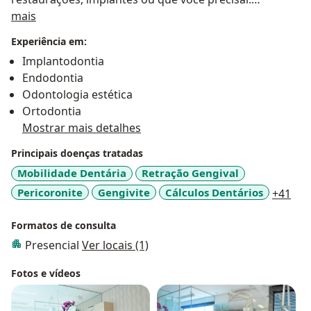
Sobre mim
Montei um consultório moderno, com
mais
estacionamento e uso técnicas precisas para garantir
Experiência em:
um resultado de qualidade, se preocupando sempre
Implantodontia
na biossegurança do paciente para prevenir a
Endodontia
transmissão de doenças.
Odontologia estética
Na primeira consulta faremos uma avaliação geral e te
Ortodontia
explicarei com detalhes, tudo o que vc precisa para
Mostrar mais detalhes
alcançar a saúde bucal, pois antes da estética, a saúde
vem em primeiro lugar.
Principais doenças tratadas
Sou muito perfeccionista, detalhista e especialista em
Mobilidade Dentária
Retração Gengival
transformar os sorrisos dos meus pacientes.
a11
Pericoronite
Gengivite
Cálculos Dentários
+41
Formatos de consulta
Presencial
Ver locais (1)
Fotos e vídeos