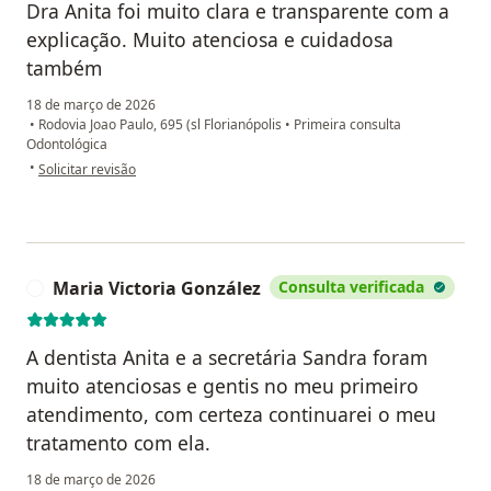
Dra Anita foi muito clara e transparente com a
explicação. Muito atenciosa e cuidadosa
também
18 de março de 2026
•
Rodovia Joao Paulo, 695 (sl Florianópolis
•
Primeira consulta
Odontológica
na opinião do utilizador Beatriz Maltempi Monfardine
•
Solicitar revisão
Maria Victoria González
Consulta verificada
M
A dentista Anita e a secretária Sandra foram
muito atenciosas e gentis no meu primeiro
atendimento, com certeza continuarei o meu
tratamento com ela.
18 de março de 2026