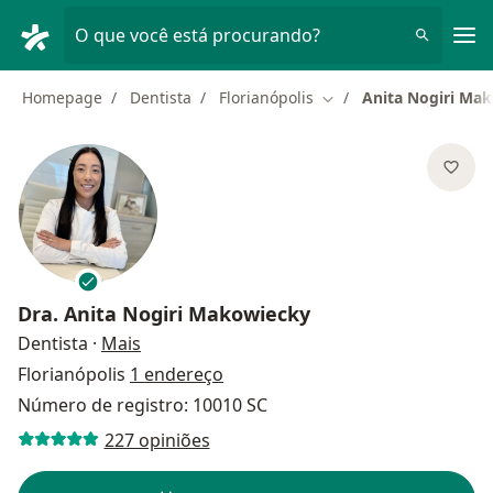
Men
O que você está procurando?
Homepage
Dentista
Florianópolis
Anita Nogiri Ma
Mudar de cidade
Dra.
Anita Nogiri Makowiecky
sobre as especializações
Dentista
·
Mais
Florianópolis
1 endereço
Número de registro: 10010 SC
227 opiniões