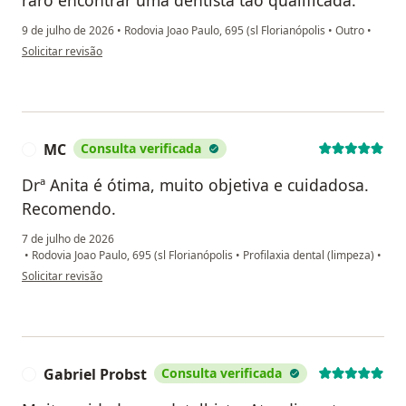
raro encontrar uma dentista tão qualificada.
9 de julho de 2026
•
Rodovia Joao Paulo, 695 (sl Florianópolis
•
Outro
•
na opinião do utilizador Tathiana C.
Solicitar revisão
MC
Consulta verificada
M
Drª Anita é ótima, muito objetiva e cuidadosa.
Recomendo.
7 de julho de 2026
•
Rodovia Joao Paulo, 695 (sl Florianópolis
•
Profilaxia dental (limpeza)
•
na opinião do utilizador MC
Solicitar revisão
Gabriel Probst
Consulta verificada
G