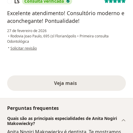
LS
Consulta verificada
L
Excelente atendimento! Consultório moderno e
aconchegante! Pontualidade!
27 de fevereiro de 2026
•
Rodovia Joao Paulo, 695 (sl Florianópolis
•
Primeira consulta
Odontológica
na opinião do utilizador LS
•
Solicitar revisão
Veja mais
opiniões acima
Perguntas frequentes
Quais são as principais especialidades de Anita Nogiri
Makowiecky?
Anita Nogiri Makowiecky é dentista. Te mostramos