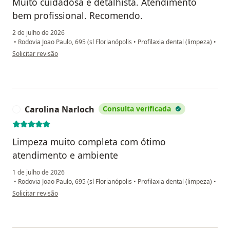
Muito cuidadosa e detalhista. Atendimento
bem profissional. Recomendo.
2 de julho de 2026
•
Rodovia Joao Paulo, 695 (sl Florianópolis
•
Profilaxia dental (limpeza)
•
na opinião do utilizador Gabriel Probst
Solicitar revisão
Carolina Narloch
Consulta verificada
C
Limpeza muito completa com ótimo
atendimento e ambiente
1 de julho de 2026
•
Rodovia Joao Paulo, 695 (sl Florianópolis
•
Profilaxia dental (limpeza)
•
na opinião do utilizador Carolina Narloch
Solicitar revisão