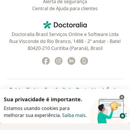
Alerta de segurança
Central de Ajuda para clientes
Contato
Doctoralia - Homepage
Doctoralia Brasil Serviços Online e Software Ltda
Rua Visconde do Rio Branco, 1488 - 2º andar - Batel
80420-210 Curitiba (Paraná), Brasil
Facebook
abre num novo separador
Instagram
abre num novo separador
Linkedin
abre num novo separad
Glassdoor
abre num novo se
abre num novo separador
abre num novo separador
abre num novo separador
abre num novo separado
abre num n
abre
Polska
,
Türkiye
,
España
,
Italia
,
Deutschland
,
Česko
,
abre num novo separador
abre num novo separador
abre num novo separador
abre num novo separa
abre num no
abre n
Portugal
,
México
,
Chile
,
Brasil
,
Argentina
,
Perú
,
Sua privacidade é importante.
abre num novo separad
Colombia
Estamos usando cookies para
melhorar sua experiência.
www.doctoralia.com.br © 2026 - Agende agora sua
Saiba mais
.
consulta