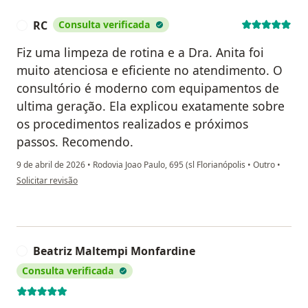
RC
Consulta verificada
R
Fiz uma limpeza de rotina e a Dra. Anita foi
muito atenciosa e eficiente no atendimento. O
consultório é moderno com equipamentos de
ultima geração. Ela explicou exatamente sobre
os procedimentos realizados e próximos
passos. Recomendo.
9 de abril de 2026
•
Rodovia Joao Paulo, 695 (sl Florianópolis
•
Outro
•
na opinião do utilizador RC
Solicitar revisão
Beatriz Maltempi Monfardine
B
Consulta verificada