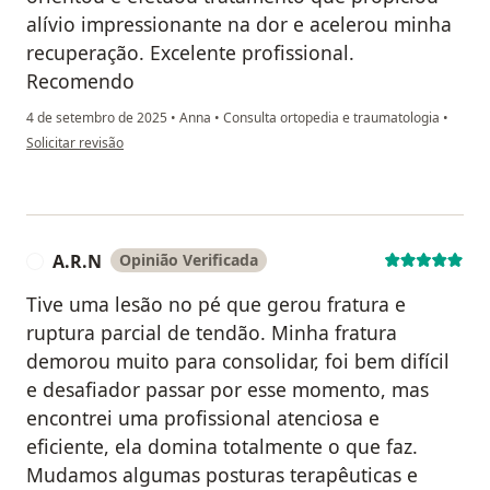
alívio impressionante na dor e acelerou minha
recuperação. Excelente profissional.
Recomendo
4 de setembro de 2025
•
Anna
•
Consulta ortopedia e traumatologia
•
na opinião do utilizador V.M
Solicitar revisão
A.R.N
Opinião Verificada
A
Tive uma lesão no pé que gerou fratura e
ruptura parcial de tendão. Minha fratura
demorou muito para consolidar, foi bem difícil
e desafiador passar por esse momento, mas
encontrei uma profissional atenciosa e
eficiente, ela domina totalmente o que faz.
Mudamos algumas posturas terapêuticas e