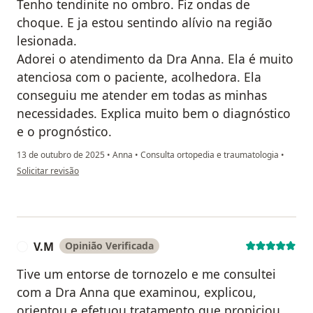
Tenho tendinite no ombro. Fiz ondas de
choque. E ja estou sentindo alívio na região
lesionada.
Adorei o atendimento da Dra Anna. Ela é muito
atenciosa com o paciente, acolhedora. Ela
conseguiu me atender em todas as minhas
necessidades. Explica muito bem o diagnóstico
e o prognóstico.
13 de outubro de 2025
•
Anna
•
Consulta ortopedia e traumatologia
•
na opinião do utilizador Andréa Bonfiglioli
Solicitar revisão
V.M
Opinião Verificada
V
Tive um entorse de tornozelo e me consultei
com a Dra Anna que examinou, explicou,
orientou e efetuou tratamento que propiciou