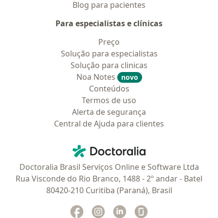
Blog para pacientes
Para especialistas e clínicas
Preço
Solução para especialistas
Solução para clinicas
Noa Notes
novo
Conteúdos
Termos de uso
Alerta de segurança
Central de Ajuda para clientes
Contato
Doctoralia - Homepage
Doctoralia Brasil Serviços Online e Software Ltda
Rua Visconde do Rio Branco, 1488 - 2º andar - Batel
80420-210 Curitiba (Paraná), Brasil
Facebook
abre num novo separador
Instagram
abre num novo separador
Linkedin
abre num novo separad
Glassdoor
abre num novo se