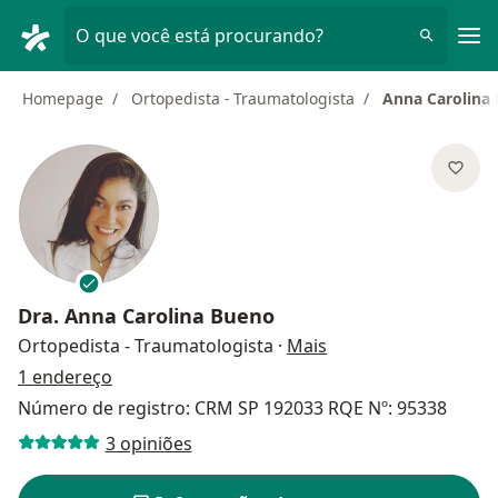
Men
O que você está procurando?
Homepage
Ortopedista - Traumatologista
Anna Carolina
Dra.
Anna Carolina Bueno
sobre as especializa
Ortopedista - Traumatologista
·
Mais
1 endereço
Número de registro: CRM SP 192033 RQE Nº: 95338
3 opiniões