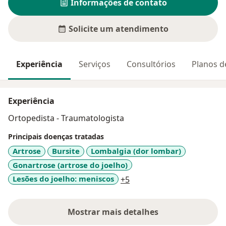
Informações de contato
Solicite um atendimento
Experiência
Serviços
Consultórios
Planos d
Experiência
Ortopedista - Traumatologista
Principais doenças tratadas
Artrose
Bursite
Lombalgia (dor lombar)
Gonartrose (artrose do joelho)
a11y_sr_more_diseases
Lesões do joelho: meniscos
+5
Mostrar mais detalhes
sobre a experiência