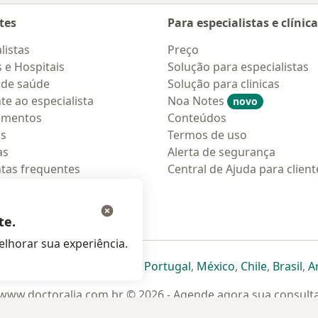
tes
Para especialistas e clínic
listas
Preço
s e Hospitais
Solução para especialistas
 de saúde
Solução para clinicas
te ao especialista
Noa Notes
novo
amentos
Conteúdos
os
Termos de uso
as
Alerta de segurança
tas frequentes
Central de Ajuda para client
ções móveis
ara pacientes
te.
lhorar sua experiência.
eparador
 novo separador
bre num novo separador
abre num novo separador
abre num novo separador
abre num novo separador
abre num novo separa
abre num novo
abre num
ab
Italia
,
Deutschland
,
Česko
,
Portugal
,
México
,
Chile
,
Brasil
,
A
www.doctoralia.com.br © 2026 - Agende agora sua consult