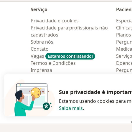
Serviço
Pacien
Privacidade e cookies
Especia
Privacidade para profissionais não
Clínica
cadastrados
Planos
Sobre nós
Pergun
Contato
Medic
Vagas
Serviç
Estamos contratando!
Termos e Condições
Doenc
Imprensa
Pergun
Lei da Igualdade Salarial
Aplica
Blog p
Sua privacidade é importan
Estamos usando cookies para me
Saiba mais
.
abre num novo s
abre num
a
Polska
,
Türkiye
,
España
,