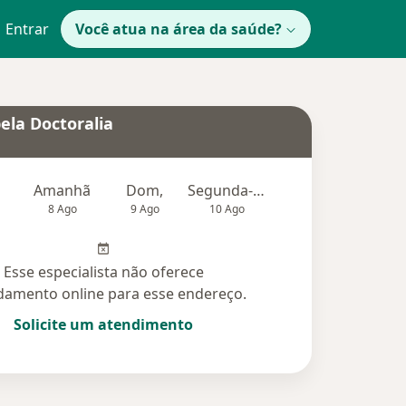
Entrar
Você atua na área da saúde?
ela Doctoralia
Amanhã
Dom,
Segunda-feira
Ter,
Qu
8 Ago
9 Ago
10 Ago
11 Ago
12 Ag
Esse especialista não oferece
amento online para esse endereço.
Solicite um atendimento