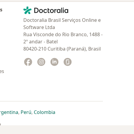
Contato
Doctoralia - Homepage
as
Doctoralia Brasil Serviços Online e
Software Ltda
Rua Visconde do Rio Branco, 1488 -
2º andar - Batel
80420-210 Curitiba (Paraná), Brasil
Facebook
abre num novo separador
Instagram
abre num novo separador
Linkedin
abre num novo separador
Glassdoor
abre num novo separador
es
dor
 separador
 novo separador
re num novo separador
abre num novo separador
abre num novo separador
abre num novo separador
rgentina
,
Perú
,
Colombia
a