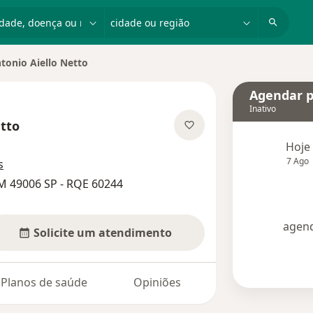
dade, doença ou nome
cidade ou região
tonio Aiello Netto
de cidade
Agendar p
Inativo
etto
e as especializações
Hoje
7 Ago
s
M 49006 SP - RQE 60244
agend
Solicite um atendimento
Planos de saúde
Opiniões