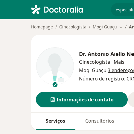
especiali
Homepage
Ginecologista
Mogi Guaçu
An
Mudar 
Dr.
Antonio Aiello N
sobr
Ginecologista
·
Mais
Mogi Guaçu
3 endereço
Número de registro: CR
Informações de contato
Serviços
Consultórios