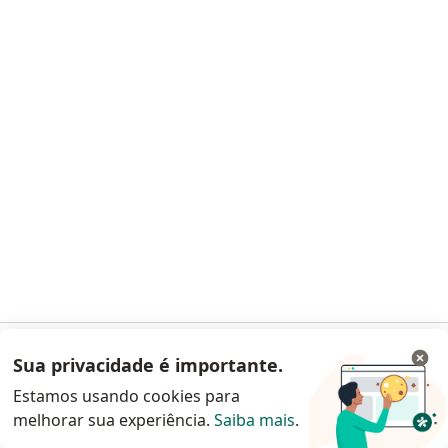
Termos e Condições
Imprensa
Lei da Igualdade Salarial
Pacientes
Especialistas
Clínicas e Hospitais
Planos de saúde
Pergunte ao especialista
Medicamentos
Serviços
Doencas
Perguntas frequentes
Aplicações móveis
Blog para pacientes
Sua privacidade é importante.
Acessar App
Para especialistas e clínicas
Estamos usando cookies para
melhorar sua experiência.
Saiba mais
.
Continuar pelo site da Doctoralia
Preço