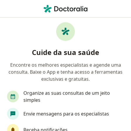
Men
Ginecologista • Araras, São Paulo SP
Filtros
Convênio
Mapa
Ginecologistas em Araras
Cuide da sua saúde
Encontre os melhores especialistas e agende uma
Qual é o seu convênio?
consulta. Baixe o App e tenha acesso a ferramentas
Caixa Econômica
HFC Mais Saúde
KR Saú
exclusivas e gratuitas.
Organize as suas consultas de um jeito
simples
Envie mensagens para os especialistas
Receba notificações