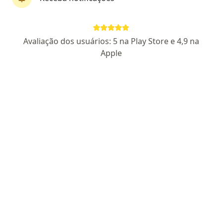
Dr. Francisco Barcelos Junior
·
Mais
Ginecologista
Avaliação dos usuários: 5 na Play Store e 4,9 na
133 opiniões
Apple
CRM SP 113668
RQE Nº: 78212
Pacientes fiéis
Rua Santos Dumont 553, Araras
•
Mapa
Dr.francisco Barcelos / Menoapusa / Araras-SP
Consulta ginecologia
R$ 500
Esse especialista não oferece agendamento online para esse endereço.
Solicite um atendimento
Especialistas disponíveis