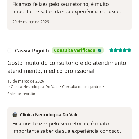
Ficamos felizes pelo seu retorno, é muito
importante saber da sua experiência conosco.
20 de março de 2026
Cassia Rigotti
Consulta verificada
C
Gosto muito do consultório e do atendimento
atendimento, médico profissional
13 de março de 2026
•
Clinica Neurologica Do Vale
•
Consulta de psiquiatria
•
na opinião do utilizador Cassia Rigotti
Solicitar revisão
Clinica Neurologica Do Vale
Ficamos felizes pelo seu retorno, é muito
importante saber da sua experiência conosco.