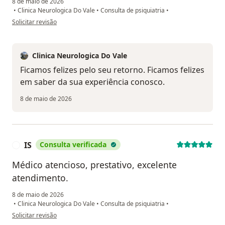
8 de maio de 2026
•
Clinica Neurologica Do Vale
•
Consulta de psiquiatria
•
na opinião do utilizador Gabriel Santos
Solicitar revisão
Clinica Neurologica Do Vale
Ficamos felizes pelo seu retorno. Ficamos felizes
em saber da sua experiência conosco.
8 de maio de 2026
IS
Consulta verificada
I
Médico atencioso, prestativo, excelente
atendimento.
8 de maio de 2026
•
Clinica Neurologica Do Vale
•
Consulta de psiquiatria
•
na opinião do utilizador IS
Solicitar revisão