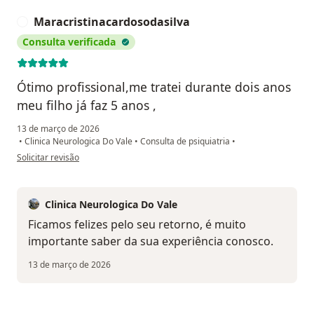
Maracristinacardosodasilva
M
Consulta verificada
Ótimo profissional,me tratei durante dois anos
meu filho já faz 5 anos ,
13 de março de 2026
•
Clinica Neurologica Do Vale
•
Consulta de psiquiatria
•
na opinião do utilizador Maracristinacardosodasilva
Solicitar revisão
Clinica Neurologica Do Vale
Ficamos felizes pelo seu retorno, é muito
importante saber da sua experiência conosco.
13 de março de 2026