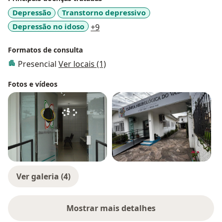
Depressão
Transtorno depressivo
a11y_sr_more_diseases
Depressão no idoso
+9
Formatos de consulta
Presencial
Ver locais (1)
Fotos e vídeos
Ver galeria (4)
Mostrar mais detalhes
sobre a experiência