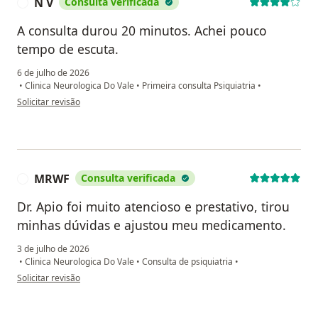
N V
Consulta verificada
N
A consulta durou 20 minutos. Achei pouco
tempo de escuta.
6 de julho de 2026
•
Clinica Neurologica Do Vale
•
Primeira consulta Psiquiatria
•
na opinião do utilizador N V
Solicitar revisão
MRWF
Consulta verificada
M
Dr. Apio foi muito atencioso e prestativo, tirou
minhas dúvidas e ajustou meu medicamento.
3 de julho de 2026
•
Clinica Neurologica Do Vale
•
Consulta de psiquiatria
•
na opinião do utilizador MRWF
Solicitar revisão