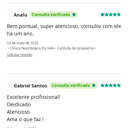
Analu
Consulta verificada
A
Bem pontual, super atencioso, consulto com ele
há um ano.
23 de maio de 2026
•
Clinica Neurologica Do Vale
•
Consulta de psiquiatria
•
na opinião do utilizador Analu
Solicitar revisão
Gabriel Santos
Consulta verificada
G
Excelente profissional!
Deidicado
Atencioso
Ama o que faz !