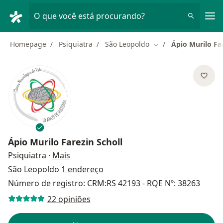
Men
O que você está procurando?
Homepage
Psiquiatra
São Leopoldo
Ápio Murilo Far
Mudar de cidade
Ápio Murilo Farezin Scholl
sobre as especializações
Psiquiatra
·
Mais
São Leopoldo
1 endereço
Número de registro: CRM:RS 42193 - RQE Nº: 38263
22 opiniões