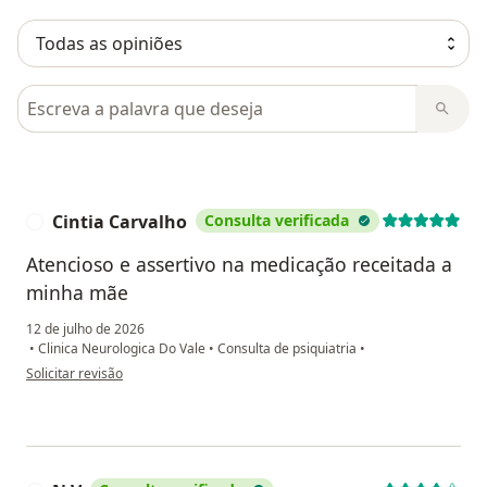
Pesquisar em opiniões
Cintia Carvalho
Consulta verificada
C
Atencioso e assertivo na medicação receitada a
minha mãe
12 de julho de 2026
•
Clinica Neurologica Do Vale
•
Consulta de psiquiatria
•
na opinião do utilizador Cintia Carvalho
Solicitar revisão