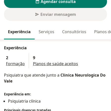
Agendar consulta
Enviar mensagem
Experiência
Serviços
Consultórios
Planos d
Experiência
2
9
Formação
Planos de saúde aceitos
Psiquiatra que atende junto a
Clinica Neurologica Do
Vale
Experiência em:
Psiquiatria clínica
Principais doenças tratadas