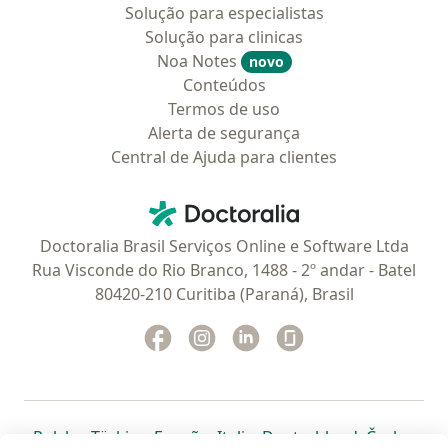
Solução para especialistas
Solução para clinicas
Noa Notes
novo
Conteúdos
Termos de uso
Alerta de segurança
Central de Ajuda para clientes
Contato
Doctoralia - Homepage
Doctoralia Brasil Serviços Online e Software Ltda
Rua Visconde do Rio Branco, 1488 - 2º andar - Batel
80420-210 Curitiba (Paraná), Brasil
Facebook
abre num novo separador
Instagram
abre num novo separador
Linkedin
abre num novo separad
Glassdoor
abre num novo se
abre num novo separador
abre num novo separador
abre num novo separador
abre num novo separado
abre num n
abre
Polska
,
Türkiye
,
España
,
Italia
,
Deutschland
,
Česko
,