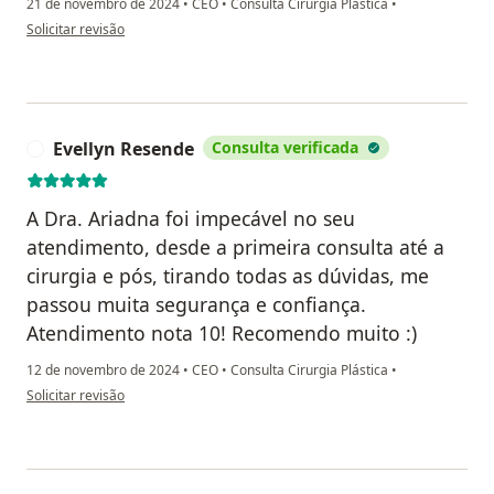
21 de novembro de 2024
•
CEO
•
Consulta Cirurgia Plástica
•
na opinião do utilizador Évelin Kaline
Solicitar revisão
Evellyn Resende
Consulta verificada
E
A Dra. Ariadna foi impecável no seu
atendimento, desde a primeira consulta até a
cirurgia e pós, tirando todas as dúvidas, me
passou muita segurança e confiança.
Atendimento nota 10! Recomendo muito :)
12 de novembro de 2024
•
CEO
•
Consulta Cirurgia Plástica
•
na opinião do utilizador Evellyn Resende
Solicitar revisão