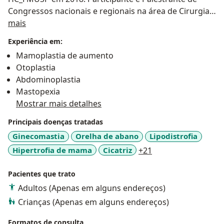
Congressos nacionais e regionais na área de Cirurgia
Sobre mim
Plástica. Atuação em
mais
Cirurgia Plástica Geral estética
e reparadora em Salvador e Macaúbas BA.
Experiência em:
Mamoplastia de aumento
Otoplastia
Abdominoplastia
Mastopexia
Mostrar mais detalhes
Principais doenças tratadas
Ginecomastia
Orelha de abano
Lipodistrofia
a11y_sr_more_dise
Hipertrofia de mama
Cicatriz
+21
Pacientes que trato
Adultos (Apenas em alguns endereços)
Crianças (Apenas em alguns endereços)
Formatos de consulta