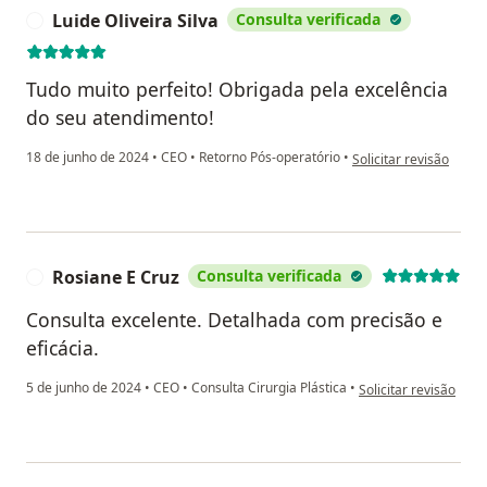
Luide Oliveira Silva
Consulta verificada
L
Tudo muito perfeito! Obrigada pela excelência
do seu atendimento!
na opinião do utilizado
18 de junho de 2024
•
CEO
•
Retorno Pós-operatório
•
Solicitar revisão
Rosiane E Cruz
Consulta verificada
R
Consulta excelente. Detalhada com precisão e
eficácia.
na opinião do utiliza
5 de junho de 2024
•
CEO
•
Consulta Cirurgia Plástica
•
Solicitar revisão