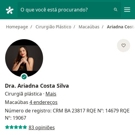
Men
O que você está procurando?
Homepage
Cirurgião Plástico
Macaúbas
Ariadna Costa
Dra.
Ariadna Costa Silva
sobre as especializações
Cirurgiã plástica
·
Mais
Macaúbas
4 endereços
Número de registro: CRM BA 23817 RQE Nº: 14679 RQE
Nº: 19067
83 opiniões