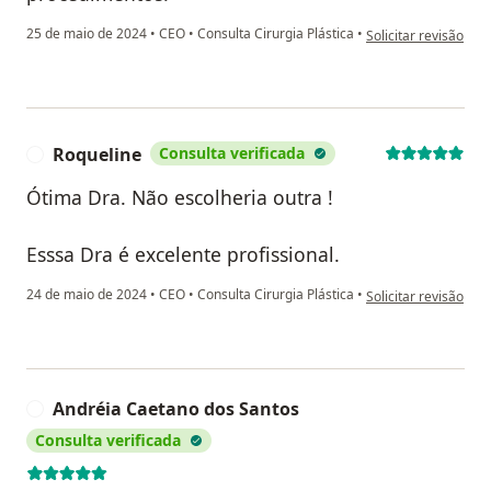
na opinião do utiliza
25 de maio de 2024
•
CEO
•
Consulta Cirurgia Plástica
•
Solicitar revisão
Roqueline
Consulta verificada
R
Ótima Dra. Não escolheria outra !
Esssa Dra é excelente profissional.
na opinião do utiliz
24 de maio de 2024
•
CEO
•
Consulta Cirurgia Plástica
•
Solicitar revisão
Andréia Caetano dos Santos
A
Consulta verificada