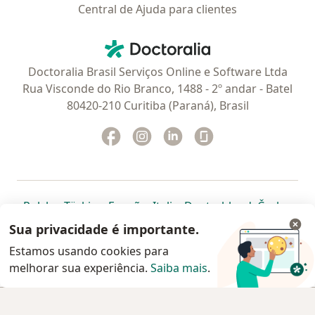
Central de Ajuda para clientes
Contato
Doctoralia - Homepage
Doctoralia Brasil Serviços Online e Software Ltda
Rua Visconde do Rio Branco, 1488 - 2º andar - Batel
80420-210 Curitiba (Paraná), Brasil
Facebook
abre num novo separador
Instagram
abre num novo separador
Linkedin
abre num novo separad
Glassdoor
abre num novo se
abre num novo separador
abre num novo separador
abre num novo separador
abre num novo separado
abre num n
abre
Polska
,
Türkiye
,
España
,
Italia
,
Deutschland
,
Česko
,
abre num novo separador
abre num novo separador
abre num novo separador
abre num novo separa
abre num no
abre n
Portugal
,
México
,
Chile
,
Brasil
,
Argentina
,
Perú
,
Sua privacidade é importante.
abre num novo separad
Colombia
Estamos usando cookies para
melhorar sua experiência.
www.doctoralia.com.br © 2026 - Agende agora sua
Saiba mais
.
consulta
Agendar consulta