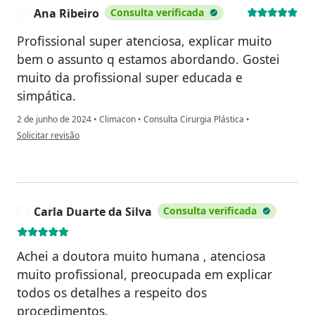
Ana Ribeiro
Consulta verificada
A
Profissional super atenciosa, explicar muito
bem o assunto q estamos abordando. Gostei
muito da profissional super educada e
simpática.
2 de junho de 2024
•
Climacon
•
Consulta Cirurgia Plástica
•
na opinião do utilizador Ana Ribeiro
Solicitar revisão
Carla Duarte da Silva
Consulta verificada
C
Achei a doutora muito humana , atenciosa
muito profissional, preocupada em explicar
todos os detalhes a respeito dos
procedimentos.