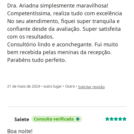
Dra. Ariadna simplesmente maravilhosa!
Competentíssima, realiza tudo com excelência
No seu atendimento, fiquei super tranquila e
confiante desde da avaliação. Super satisfeita
com os resultados.
Consultório lindo e aconchegante. Fui muito
bem recebida pelas meninas da recepção.
Parabéns tudo perfeito.
na opinião do utilizador Andréia
21 de maio de 2024
•
outro lugar
•
Outro
•
Solicitar revisão
Salete
Consulta verificada
S
Boa noite!