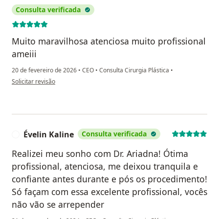
Consulta verificada
Muito maravilhosa atenciosa muito profissional
ameiii
20 de fevereiro de 2026
•
CEO
•
Consulta Cirurgia Plástica
•
na opinião do utilizador Daniele de Jesus Menezes
Solicitar revisão
Évelin Kaline
Consulta verificada
É
Realizei meu sonho com Dr. Ariadna! Ótima
profissional, atenciosa, me deixou tranquila e
confiante antes durante e pós os procedimento!
Só façam com essa excelente profissional, vocês
não vão se arrepender