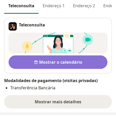
Teleconsulta
Endereço 1
Endereço 2
Ender
Teleconsulta
Disponibilidade
Mostrar o calendário
Modalidades de pagamento (visitas privadas)
Transferência Bancária
Mostrar mais detalhes
sobre o endereço