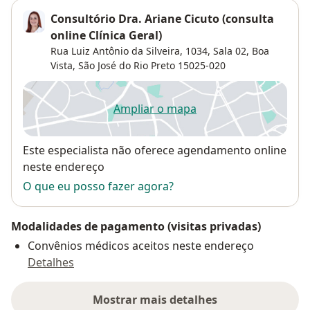
Consultório Dra. Ariane Cicuto (consulta
online Clínica Geral)
Rua Luiz Antônio da Silveira, 1034, Sala 02,
Boa
Vista
,
São José do Rio Preto
15025-020
Ampliar o mapa
abre num novo separador
Disponibilidade
Este especialista não oferece agendamento online
neste endereço
O que eu posso fazer agora?
Modalidades de pagamento (visitas privadas)
Convênios médicos aceitos neste endereço
Detalhes
Mostrar mais detalhes
sobre o endereço