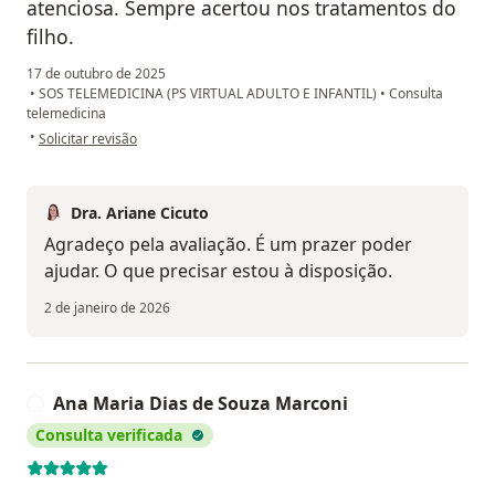
atenciosa. Sempre acertou nos tratamentos do
filho.
17 de outubro de 2025
•
SOS TELEMEDICINA (PS VIRTUAL ADULTO E INFANTIL)
•
Consulta
telemedicina
na opinião do utilizador Daniela Simon
•
Solicitar revisão
Dra. Ariane Cicuto
Agradeço pela avaliação. É um prazer poder
ajudar. O que precisar estou à disposição.
2 de janeiro de 2026
Ana Maria Dias de Souza Marconi
A
Consulta verificada