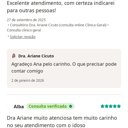
Excelente atendimento, com certeza indicarei
para outras pessoas!
27 de setembro de 2025
•
Consultório Dra. Ariane Cicuto (consulta online Clínica Geral)
•
Consulta clínico geral
na opinião do utilizador Ana Maria Dias de Souza Marconi
•
Solicitar revisão
Dra. Ariane Cicuto
Agradeço Ana pelo carinho. O que precisar pode
contar comigo
2 de janeiro de 2026
Alba
Consulta verificada
A
Dra Ariane muito atenciosa tem muito carinho
no seu atendimento com o idoso