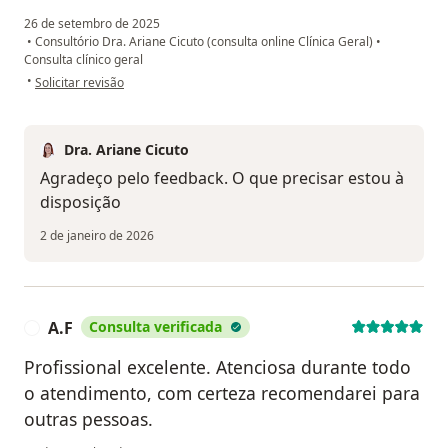
26 de setembro de 2025
•
Consultório Dra. Ariane Cicuto (consulta online Clínica Geral)
•
Consulta clínico geral
na opinião do utilizador Alba
•
Solicitar revisão
Dra. Ariane Cicuto
Agradeço pelo feedback. O que precisar estou à
disposição
2 de janeiro de 2026
A.F
Consulta verificada
A
Profissional excelente. Atenciosa durante todo
o atendimento, com certeza recomendarei para
outras pessoas.