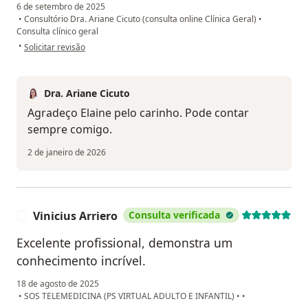
6 de setembro de 2025
•
Consultório Dra. Ariane Cicuto (consulta online Clínica Geral)
•
Consulta clínico geral
na opinião do utilizador Elaine Martins Ferreira
•
Solicitar revisão
Dra. Ariane Cicuto
Agradeço Elaine pelo carinho. Pode contar
sempre comigo.
2 de janeiro de 2026
Vinicius Arriero
Consulta verificada
V
Excelente profissional, demonstra um
conhecimento incrível.
18 de agosto de 2025
•
SOS TELEMEDICINA (PS VIRTUAL ADULTO E INFANTIL)
•
•
na opinião do utilizador Vinicius Arriero