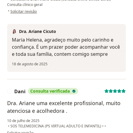
Consulta clínico geral
na opinião do utilizador Maria Helena
•
Solicitar revisão
Dra. Ariane Cicuto
Maria Helena, agradeço muito pelo carinho e
confiança. É um prazer poder acompanhar você
e toda sua família, contem comigo sempre
18 de agosto de 2025
Dani
Consulta verificada
D
Dra. Ariane uma excelente profissional, muito
atenciosa e acolhedora .
10 de julho de 2025
•
SOS TELEMEDICINA (PS VIRTUAL ADULTO E INFANTIL)
•
•
na opinião do utilizador Dani
Solicitar revisão