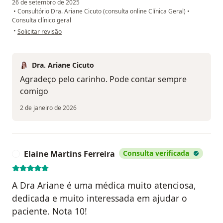
26 de setembro de 2025
•
Consultório Dra. Ariane Cicuto (consulta online Clínica Geral)
•
Consulta clínico geral
na opinião do utilizador A.F
•
Solicitar revisão
Dra. Ariane Cicuto
Agradeço pelo carinho. Pode contar sempre
comigo
2 de janeiro de 2026
Elaine Martins Ferreira
Consulta verificada
E
A Dra Ariane é uma médica muito atenciosa,
dedicada e muito interessada em ajudar o
paciente. Nota 10!