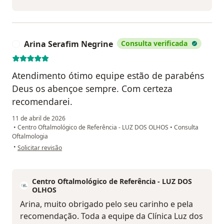
Arina Serafim Negrine
Consulta verificada
A
Atendimento ótimo equipe estão de parabéns
Deus os abençoe sempre. Com certeza
recomendarei.
11 de abril de 2026
•
Centro Oftalmológico de Referência - LUZ DOS OLHOS
•
Consulta
Oftalmologia
na opinião do utilizador Arina Serafim Negrine
•
Solicitar revisão
Centro Oftalmológico de Referência - LUZ DOS
OLHOS
Arina, muito obrigado pelo seu carinho e pela
recomendação. Toda a equipe da Clínica Luz dos