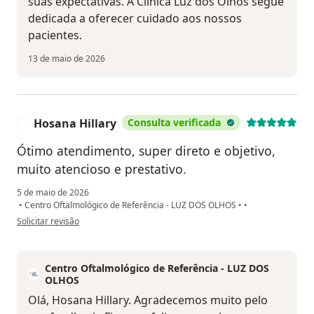
suas expectativas. A Clínica Luz dos Olhos segue
dedicada a oferecer cuidado aos nossos
pacientes.
13 de maio de 2026
Hosana Hillary
Consulta verificada
H
Ótimo atendimento, super direto e objetivo,
muito atencioso e prestativo.
5 de maio de 2026
•
Centro Oftalmológico de Referência - LUZ DOS OLHOS
•
•
na opinião do utilizador Hosana Hillary
Solicitar revisão
Centro Oftalmológico de Referência - LUZ DOS
OLHOS
Olá, Hosana Hillary. Agradecemos muito pelo