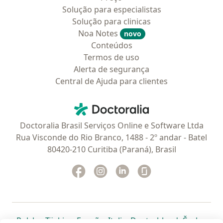
Solução para especialistas
Solução para clinicas
Noa Notes
novo
Conteúdos
Termos de uso
Alerta de segurança
Central de Ajuda para clientes
Contato
Doctoralia - Homepage
Doctoralia Brasil Serviços Online e Software Ltda
Rua Visconde do Rio Branco, 1488 - 2º andar - Batel
80420-210 Curitiba (Paraná), Brasil
Facebook
abre num novo separador
Instagram
abre num novo separador
Linkedin
abre num novo separad
Glassdoor
abre num novo se
abre num novo separador
abre num novo separador
abre num novo separador
abre num novo separado
abre num n
abre
Polska
,
Türkiye
,
España
,
Italia
,
Deutschland
,
Česko
,