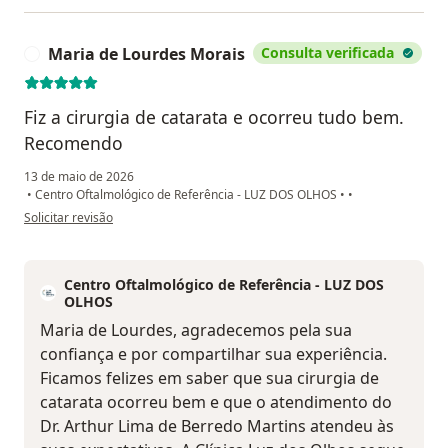
Maria de Lourdes Morais
Consulta verificada
M
Fiz a cirurgia de catarata e ocorreu tudo bem.
Recomendo
13 de maio de 2026
•
Centro Oftalmológico de Referência - LUZ DOS OLHOS
•
•
na opinião do utilizador Maria de Lourdes Morais
Solicitar revisão
Centro Oftalmológico de Referência - LUZ DOS
OLHOS
Maria de Lourdes, agradecemos pela sua
confiança e por compartilhar sua experiência.
Ficamos felizes em saber que sua cirurgia de
catarata ocorreu bem e que o atendimento do
Dr. Arthur Lima de Berredo Martins atendeu às