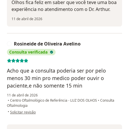
Olhos fica feliz em saber que você teve uma boa
experiência no atendimento com o Dr. Arthur.
11 de abril de 2026
Rosineide de Oliveira Avelino
R
Consulta verificada
Acho que a consulta poderia ser por pelo
menos 30 min pro medico poder ouvir o
paciente,e não somente 15 min
11 de abril de 2026
•
Centro Oftalmológico de Referência - LUZ DOS OLHOS
•
Consulta
Oftalmologia
na opinião do utilizador Rosineide de Oliveira Avelino
•
Solicitar revisão