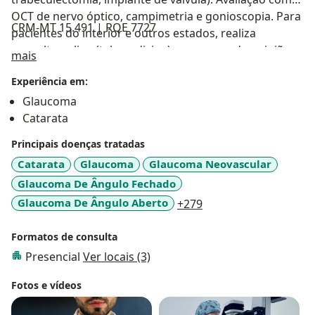
OCT de nervo óptico, campimetria e gonioscopia. Para
CRM-MT 15.491 | RQE 7727
pacientes do interior e outros estados, realiza
consulta online (telemedicina) para segunda opinião,
Sobre mim
mais
triagem e planejamento cirúrgico prévio ao
Experiência em:
deslocamento presencial. Cirurgia de catarata. Título
CBO.
Glaucoma
Catarata
Principais doenças tratadas
Catarata
Glaucoma
Glaucoma Neovascular
Glaucoma De Ângulo Fechado
a11y_sr_more_diseas
Glaucoma De Ângulo Aberto
+279
Formatos de consulta
Presencial
Ver locais (3)
Fotos e vídeos