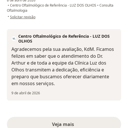
8 de abril de 2026
•
Centro Oftalmológico de Referência - LUZ DOS OLHOS
•
Consulta
Oftalmologia
na opinião do utilizador KdM
•
Solicitar revisão
Centro Oftalmológico de Referência - LUZ DOS
OLHOS
Agradecemos pela sua avaliação, KdM. Ficamos
felizes em saber que o atendimento do Dr.
Arthur e de toda a equipe da Clínica Luz dos
Olhos transmitem a dedicação, eficiência e
preparo que buscamos oferecer diariamente
em nossos serviços.
9 de abril de 2026
Veja mais
opiniões acima