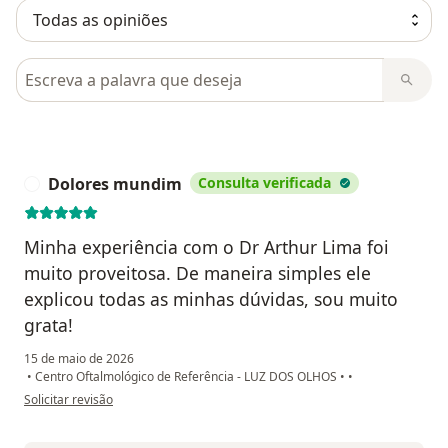
Pesquisar em opiniões
Dolores mundim
Consulta verificada
D
Minha experiência com o Dr Arthur Lima foi
muito proveitosa. De maneira simples ele
explicou todas as minhas dúvidas, sou muito
grata!
15 de maio de 2026
•
Centro Oftalmológico de Referência - LUZ DOS OLHOS
•
•
na opinião do utilizador Dolores mundim
Solicitar revisão