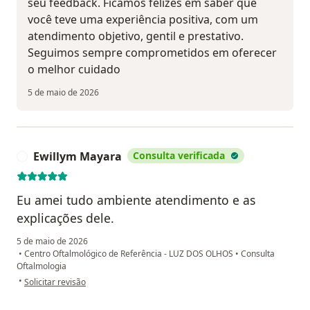
seu feedback. Ficamos felizes em saber que
você teve uma experiência positiva, com um
atendimento objetivo, gentil e prestativo.
Seguimos sempre comprometidos em oferecer
o melhor cuidado
5 de maio de 2026
Ewillym Mayara
Consulta verificada
E
Eu amei tudo ambiente atendimento e as
explicações dele.
5 de maio de 2026
•
Centro Oftalmológico de Referência - LUZ DOS OLHOS
•
Consulta
Oftalmologia
na opinião do utilizador Ewillym Mayara
•
Solicitar revisão