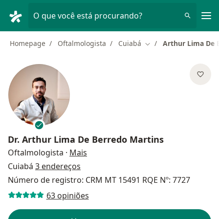
Men
O que você está procurando?
Homepage
Oftalmologista
Cuiabá
Arthur Lima De 
Mudar de cidade
Dr.
Arthur Lima De Berredo Martins
sobre as especializações
Oftalmologista
·
Mais
Cuiabá
3 endereços
Número de registro: CRM MT 15491 RQE Nº: 7727
63 opiniões