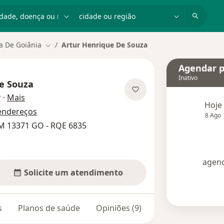
dade, doença ou nome
cidade ou região
a De Goiânia
Artur Henrique De Souza
Mudar de cidade
Agendar p
Inativo
e Souza
sobre as especializações
r
·
Mais
Hoje
endereços
8 Ago
M 13371 GO - RQE 6835
agend
Solicite um atendimento
s
Planos de saúde
Opiniões (9)