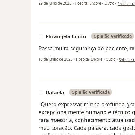
na opinião
29 de julho de 2025
•
Hospital Encore
•
Outro
•
Solicitar r
Elizangela Couto
Opinião Verificada
E
Passa muita segurança ao paciente,mu
na opiniã
13 de junho de 2025
•
Hospital Encore
•
Outro
•
Solicitar 
Rafaela
Opinião Verificada
R
"Quero expressar minha profunda gra
excepcionalmente humano e técnico q
rara maestria, conhecimento atualiz
meu coração. Cada palavra, cada gest