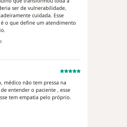
nuíno que transformou toda a
ria ser de vulnerabilidade,
dadeiramente cuidada. Esse
e é o que define um atendimento
io.
tilizador Rafaela
ão
, médico não tem pressa na
 de entender o paciente , esse
esse tem empatia pelo próprio.
ilizador Gleiciele euzebio