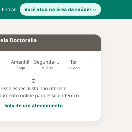
Entrar
Você atua na área da saúde?
ela Doctoralia
Amanhã
Segunda-feira
Ter,
Qua
Qui,
9 Ago
10 Ago
11 Ago
12 Ago
13 Ag
Esse especialista não oferece
amento online para esse endereço.
Solicite um atendimento