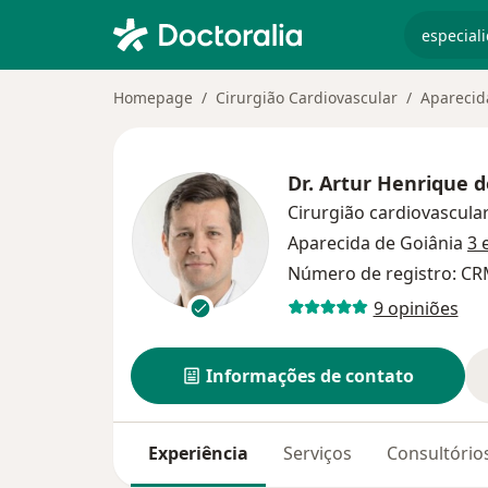
especiali
Homepage
Cirurgião Cardiovascular
Aparecid
Dr.
Artur Henrique d
Cirurgião cardiovascula
Aparecida de Goiânia
3 
Número de registro: CR
9 opiniões
Informações de contato
Experiência
Serviços
Consultório