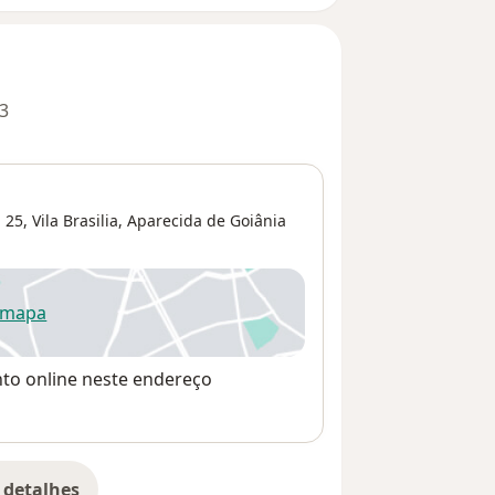
3
 25,
Vila Brasilia
,
Aparecida de Goiânia
 mapa
re num novo separador
nto online neste endereço
 detalhes