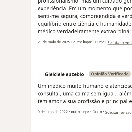
profissionalismo, mas um cuidado ge
experiência. Em um momento que pode
senti-me segura, compreendida e ver
equilíbrio entre ciência e humanidad
médico verdadeiramente extraordinár
na opinião do u
21 de maio de 2025
•
outro lugar
•
Outro
•
Solicitar revis
Gleiciele euzebio
Opinião Verificada
G
Um médico muito humano e atencioso
consulta , uma calma sem igual.. além
tem amor a sua profissão e principal 
na opinião do ut
9 de julho de 2022
•
outro lugar
•
Outro
•
Solicitar revisão