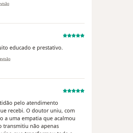
 do utilizador Alessandra Frazão Moreira
evisão
ito educado e prestativo.
o do utilizador Elizangela Couto
revisão
tidão pelo atendimento
ue recebi. O doutor uniu, com
ado a uma empatia que acalmou
o transmitiu não apenas