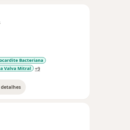
s
ocardite Bacteriana
a11y_sr_more_diseases
Da Valva Mitral
+9
 detalhes
bre a experiência