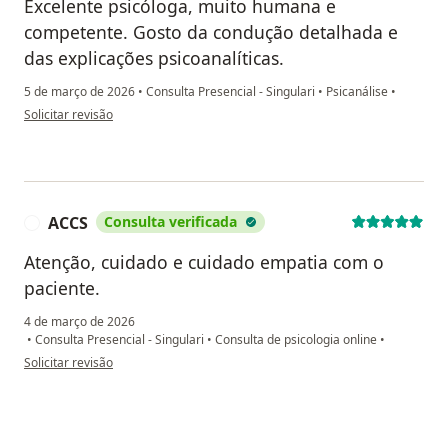
Excelente psicóloga, muito humana e
competente. Gosto da condução detalhada e
das explicações psicoanalíticas.
5 de março de 2026
•
Consulta Presencial - Singulari
•
Psicanálise
•
na opinião do utilizador Lara
Solicitar revisão
ACCS
Consulta verificada
A
Atenção, cuidado e cuidado empatia com o
paciente.
4 de março de 2026
•
Consulta Presencial - Singulari
•
Consulta de psicologia online
•
na opinião do utilizador ACCS
Solicitar revisão