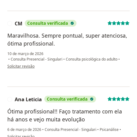
CM
Consulta verificada
C
Maravilhosa. Sempre pontual, super atenciosa,
ótima profissional.
10 de março de 2026
•
Consulta Presencial - Singulari
•
Consulta psicológica do adulto
•
na opinião do utilizador CM
Solicitar revisão
Ana Leticia
Consulta verificada
A
Ótima profissional!! Faço tratamento com ela
há anos e vejo muita evolução
6 de março de 2026
•
Consulta Presencial - Singulari
•
Psicanálise
•
na opinião do utilizador Ana Leticia
Solicitar revisão