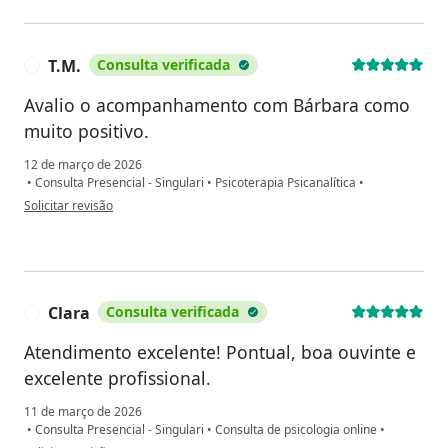
T.M.
Consulta verificada
T
Avalio o acompanhamento com Bárbara como
muito positivo.
12 de março de 2026
•
Consulta Presencial - Singulari
•
Psicoterapia Psicanalítica
•
na opinião do utilizador T.M.
Solicitar revisão
Clara
Consulta verificada
C
Atendimento excelente! Pontual, boa ouvinte e
excelente profissional.
11 de março de 2026
•
Consulta Presencial - Singulari
•
Consulta de psicologia online
•
na opinião do utilizador Clara