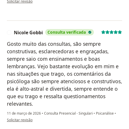
Solicitar revisão
Nicole Gobbi
Consulta verificada
N
Gosto muito das consultas, são sempre
construtivas, esclarecedoras e engraçadas,
sempre saio com ensinamentos e boas
lembranças. Vejo bastante evolução em mim e
nas situações que trago, os comentários da
psicóloga são sempre atenciosos e construtivos,
ela é alto-astral e divertida, sempre entende o
que eu trago e ressalta questionamentos
relevantes.
11 de março de 2026
•
Consulta Presencial - Singulari
•
Psicanálise
•
na opinião do utilizador Nicole Gobbi
Solicitar revisão