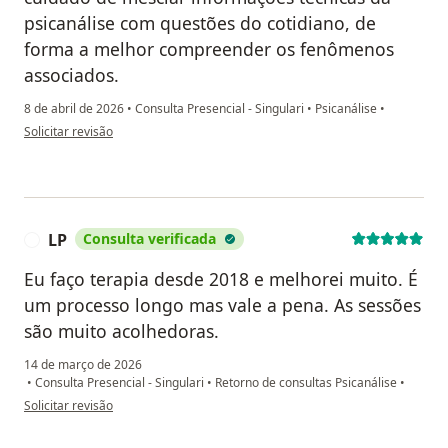
psicanálise com questões do cotidiano, de
forma a melhor compreender os fenômenos
associados.
8 de abril de 2026
•
Consulta Presencial - Singulari
•
Psicanálise
•
na opinião do utilizador RL
Solicitar revisão
LP
Consulta verificada
L
Eu faço terapia desde 2018 e melhorei muito. É
um processo longo mas vale a pena. As sessões
são muito acolhedoras.
14 de março de 2026
•
Consulta Presencial - Singulari
•
Retorno de consultas Psicanálise
•
na opinião do utilizador LP
Solicitar revisão