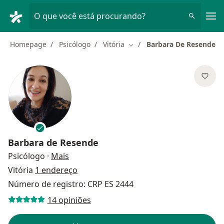
Men
O que você está procurando?
Homepage
Psicólogo
Vitória
Barbara De Resende
Mudar de cidade
Barbara de Resende
sobre as especializações
Psicólogo
·
Mais
Vitória
1 endereço
Número de registro: CRP ES 2444
14 opiniões