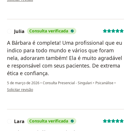
Julia
Consulta verificada
J
A Bárbara é completa! Uma profissional que eu
indico para todo mundo e vários que foram
nela, adoraram também! Ela é muito agradável
e responsável com seus pacientes. De extrema
ética e confiança.
5 de março de 2026
•
Consulta Presencial - Singulari
•
Psicanálise
•
na opinião do utilizador Julia
Solicitar revisão
Lara
Consulta verificada
L