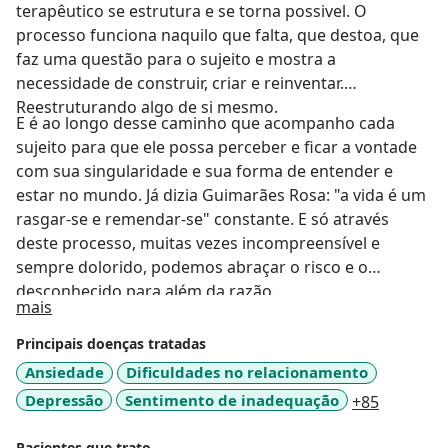
terapêutico se estrutura e se torna possivel. O
processo funciona naquilo que falta, que destoa, que
faz uma questão para o sujeito e mostra a
necessidade de construir, criar e reinventar.
Reestruturando algo de si mesmo.
E é ao longo desse caminho que acompanho cada
sujeito para que ele possa perceber e ficar a vontade
com sua singularidade e sua forma de entender e
estar no mundo. Já dizia Guimarães Rosa: "a vida é um
rasgar-se e remendar-se" constante. E só através
deste processo, muitas vezes incompreensível e
sempre dolorido, podemos abraçar o risco e o
desconhecido para além da razão.
Sobre mim
mais
Principais doenças tratadas
Ansiedade
Dificuldades no relacionamento
a11y_sr_
Depressão
Sentimento de inadequação
+85
Pacientes que trato