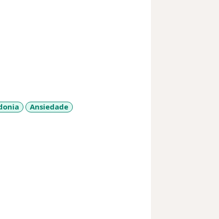
donia
Ansiedade
ases