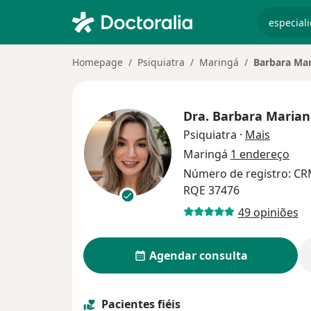
especiali
Homepage
Psiquiatra
Maringá
Barbara Ma
Dra.
Barbara Marian
sobre a
Psiquiatra
·
Mais
Maringá
1 endereço
Número de registro: CRM
RQE 37476
49 opiniões
Agendar consulta
Pacientes fiéis