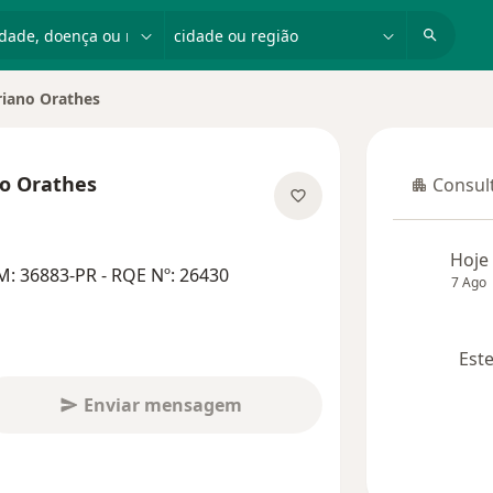
dade, doença ou nome
cidade ou região
riano Orathes
o Orathes
Consult
Consulta
s especializações
Hoje
: 36883-PR - RQE Nº: 26430
7 Ago
Este
Enviar mensagem