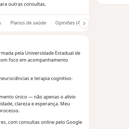
ara outras consultas.
s
Planos de saúde
Opiniões (49)
Dúvidas respond
ormada pela Universidade Estadual de
e, com foco em acompanhamento
neurociências e terapia cognitivo-
mento único — não apenas o alívio
idade, clareza e esperança. Meu
processo.
res, com consultas online pelo Google