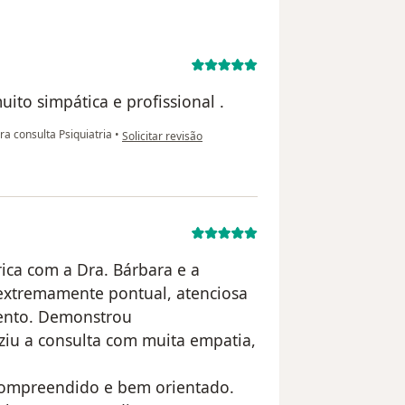
uito simpática e profissional .
na opinião do utilizador RC
ra consulta Psiquiatria
•
Solicitar revisão
rica com a Dra. Bárbara e a
i extremamente pontual, atenciosa
ento. Demonstrou
uziu a consulta com muita empatia,
 compreendido e bem orientado.