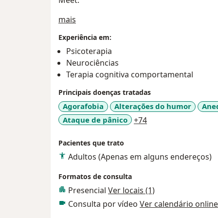
Meet.
Sobre mim
mais
Experiência em:
Psicoterapia
Neurociências
Terapia cognitiva comportamental
Principais doenças tratadas
Agorafobia
Alterações do humor
Ane
a11y_sr_more_dise
Ataque de pânico
+74
Pacientes que trato
Adultos (Apenas em alguns endereços)
Formatos de consulta
Presencial
Ver locais (1)
Consulta por vídeo
Ver calendário online