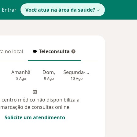
Entrar
Você atua na área da saúde?
a no local
Teleconsulta
 no local
Teleconsulta
Amanhã
Dom,
Segunda-feira
Ter,
Qua
8 Ago
9 Ago
10 Ago
11 Ago
12 Ag
 centro médico não disponibiliza a
marcação de consultas online
Solicite um atendimento