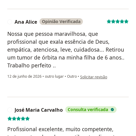
Ana Alice
Opinião Verificada
A
Nossa que pessoa maravilhosa, que
profissional que exala essência de Deus,
empática, atenciosa, leve, cuidadosa... Retirou
um tumor de órbita na minha filha de 6 anos..
Trabalho perfeito ..
na opinião do utilizador Ana Alice
12 de junho de 2026
•
outro lugar
•
Outro
•
Solicitar revisão
José Maria Carvalho
Consulta verificada
J
Profissional excelente, muito competente,