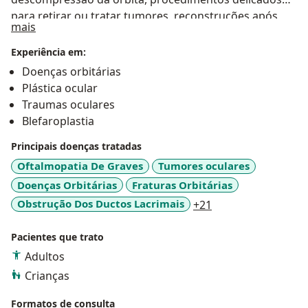
para retirar ou tratar tumores, reconstruções após
Sobre mim
mais
perdas ou traumas e cuidados da cavidade
anoftálmica. Também atuo em cirurgias das
Experiência em:
pálpebras, como blefaroplastia, lipoenxertia,
Doenças orbitárias
tratamentos oncológicos e reconstruções que
Plástica ocular
devolvem conforto e harmonia ao olhar. Tenho como
Traumas oculares
propósito unir precisão técnica e sensibilidade,
Blefaroplastia
explicando cada passo ao paciente de forma clara e
Principais doenças tratadas
tranquila. Acredito que um atendimento acolhedor,
aliado ao conhecimento especializado, faz toda a
Oftalmopatia De Graves
Tumores oculares
diferença no processo de recuperação e na confiança
Doenças Orbitárias
Fraturas Orbitárias
que construo com cada pessoa que cuido.
a11y_sr_more_dis
Obstrução Dos Ductos Lacrimais
+21
Pacientes que trato
Adultos
Crianças
Formatos de consulta