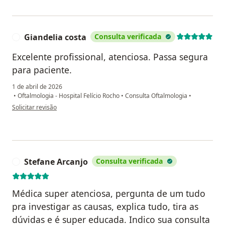
Giandelia costa
Consulta verificada
G
Excelente profissional, atenciosa. Passa segura
para paciente.
1 de abril de 2026
•
Oftalmologia - Hospital Felício Rocho
•
Consulta Oftalmologia
•
na opinião do utilizador Giandelia costa
Solicitar revisão
Stefane Arcanjo
Consulta verificada
S
Médica super atenciosa, pergunta de um tudo
pra investigar as causas, explica tudo, tira as
dúvidas e é super educada. Indico sua consulta