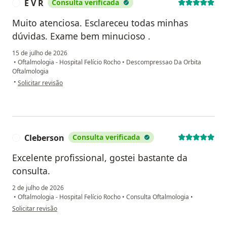
E V R
Consulta verificada
E
Muito atenciosa. Esclareceu todas minhas
dúvidas. Exame bem minucioso .
15 de julho de 2026
•
Oftalmologia - Hospital Felício Rocho
•
Descompressao Da Orbita
Oftalmologia
na opinião do utilizador E V R
•
Solicitar revisão
Cleberson
Consulta verificada
C
Excelente profissional, gostei bastante da
consulta.
2 de julho de 2026
•
Oftalmologia - Hospital Felício Rocho
•
Consulta Oftalmologia
•
na opinião do utilizador Cleberson
Solicitar revisão