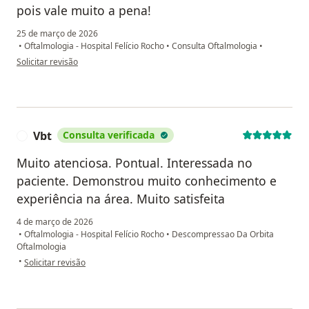
pois vale muito a pena!
25 de março de 2026
•
Oftalmologia - Hospital Felício Rocho
•
Consulta Oftalmologia
•
na opinião do utilizador Stefane Arcanjo
Solicitar revisão
Vbt
Consulta verificada
V
Muito atenciosa. Pontual. Interessada no
paciente. Demonstrou muito conhecimento e
experiência na área. Muito satisfeita
4 de março de 2026
•
Oftalmologia - Hospital Felício Rocho
•
Descompressao Da Orbita
Oftalmologia
na opinião do utilizador Vbt
•
Solicitar revisão