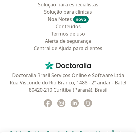
Solução para especialistas
Solução para clinicas
Noa Notes
novo
Conteúdos
Termos de uso
Alerta de segurança
Central de Ajuda para clientes
Contato
Doctoralia - Homepage
Doctoralia Brasil Serviços Online e Software Ltda
Rua Visconde do Rio Branco, 1488 - 2º andar - Batel
80420-210 Curitiba (Paraná), Brasil
Facebook
abre num novo separador
Instagram
abre num novo separador
Linkedin
abre num novo separad
Glassdoor
abre num novo se
abre num novo separador
abre num novo separador
abre num novo separador
abre num novo separado
abre num n
abre
Polska
,
Türkiye
,
España
,
Italia
,
Deutschland
,
Česko
,