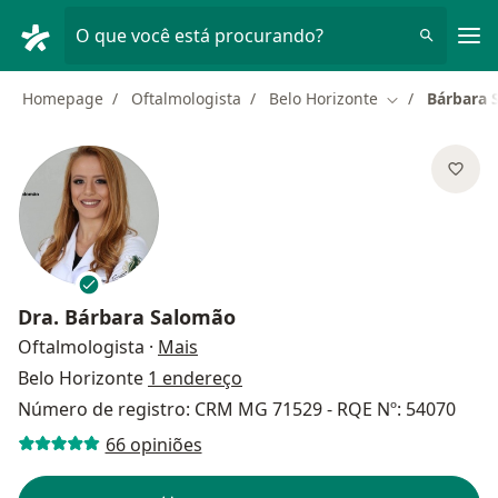
Men
O que você está procurando?
Homepage
Oftalmologista
Belo Horizonte
Bárbara 
Mudar de cida
Dra.
Bárbara Salomão
sobre as especializações
Oftalmologista
·
Mais
Belo Horizonte
1 endereço
Número de registro: CRM MG 71529 - RQE Nº: 54070
66 opiniões