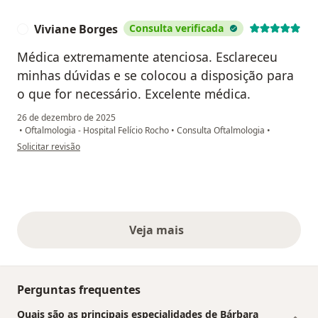
Viviane Borges
Consulta verificada
V
Médica extremamente atenciosa. Esclareceu
minhas dúvidas e se colocou a disposição para
o que for necessário. Excelente médica.
26 de dezembro de 2025
•
Oftalmologia - Hospital Felício Rocho
•
Consulta Oftalmologia
•
na opinião do utilizador Viviane Borges
Solicitar revisão
Veja mais
opiniões acima
Perguntas frequentes
Quais são as principais especialidades de Bárbara