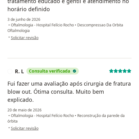
tratamento educado e gentil e atendimento no
horário definido
3 de junho de 2026
•
Oftalmologia - Hospital Felício Rocho
•
Descompressao Da Orbita
Oftalmologia
na opinião do utilizador José Maria Carvalho
•
Solicitar revisão
R. L
Consulta verificada
R
Fui fazer uma avaliação após cirurgia de fratura
blow out. Ótima consulta. Muito bem
explicado.
20 de maio de 2026
•
Oftalmologia - Hospital Felício Rocho
•
Reconstrução da parede da
órbita
na opinião do utilizador R. L
•
Solicitar revisão