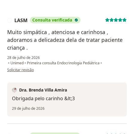
LASM
Consulta verificada
L
Muito simpática , atenciosa e carinhosa ,
adoramos a delicadeza dela de tratar paciente
criança .
28 de julho de 2026
•
Unimed
•
Primeira consulta Endocrinologia Pediátrica
•
na opinião do utilizador LASM
Solicitar revisão
Dra. Brenda Villa Amira
Obrigada pelo carinho &lt;3
29 de julho de 2026