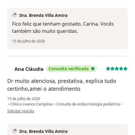
Dra. Brenda Villa Amira
Fico feliz que tenham gostado, Carina. Vocês
também são muito queridas.
15 de julho de 2026
Ana Cláudia
Consulta verificada
A
Dr muito atenciosa, prestativa, explica tudo
certinho,amei o atendimento
15 de julho de 2026
•
Clínica Livance Campinas
•
Consulta de endocrinologia pediátrica
•
na opinião do utilizador Ana Cláudia
Solicitar revisão
Dra. Brenda Villa Amira