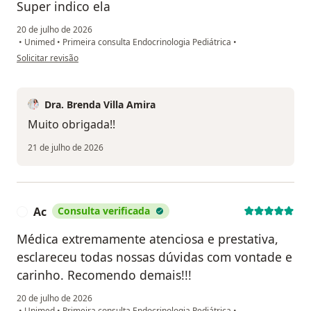
Super indico ela
20 de julho de 2026
•
Unimed
•
Primeira consulta Endocrinologia Pediátrica
•
na opinião do utilizador Js
Solicitar revisão
Dra. Brenda Villa Amira
Muito obrigada!!
21 de julho de 2026
Ac
Consulta verificada
A
Médica extremamente atenciosa e prestativa,
esclareceu todas nossas dúvidas com vontade e
carinho. Recomendo demais!!!
20 de julho de 2026
•
Unimed
•
Primeira consulta Endocrinologia Pediátrica
•