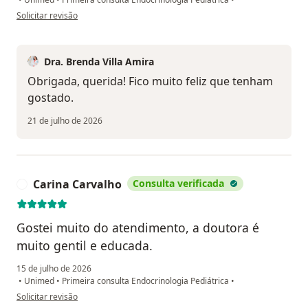
na opinião do utilizador Ac
Solicitar revisão
Dra. Brenda Villa Amira
Obrigada, querida! Fico muito feliz que tenham
gostado.
21 de julho de 2026
Carina Carvalho
Consulta verificada
C
Gostei muito do atendimento, a doutora é
muito gentil e educada.
15 de julho de 2026
•
Unimed
•
Primeira consulta Endocrinologia Pediátrica
•
na opinião do utilizador Carina Carvalho
Solicitar revisão