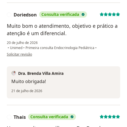
Doriedson
Consulta verificada
D
Muito bom o atendimento, objetivo e prático a
atenção é um diferencial.
20 de julho de 2026
•
Unimed
•
Primeira consulta Endocrinologia Pediátrica
•
na opinião do utilizador Doriedson
Solicitar revisão
Dra. Brenda Villa Amira
Muito obrigada!
21 de julho de 2026
Thais
Consulta verificada
T