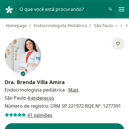
Men
O que você está procurando?
Homepage
Endocrinologista Pediátrico
São Paulo
B
Mudar 
Dra.
Brenda Villa Amira
sobre as especializaçõ
Endocrinologista pediátrica
·
Mais
São Paulo
4 endereços
Número de registro: CRM SP 221972 RQE Nº: 1277391
41 opiniões