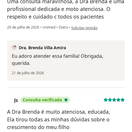
Uma consulta maravilhosa, a Dra Brenda e uma
profissional dedicada e moto atenciosa. O
respeito e cuidado c todos os pacientes
na opinião do utilizador Thais
20 de julho de 2026
•
Unimed
•
Outro
•
Solicitar revisão
Dra. Brenda Villa Amira
Eu adoro atender essa família! Obrigada,
querida.
21 de julho de 2026
Js
Consulta verificada
J
A Dra Brenda é muito atenciosa, educada,
Ela tirou todas as minhas dúvidas sobre o
crescimento do meu filho