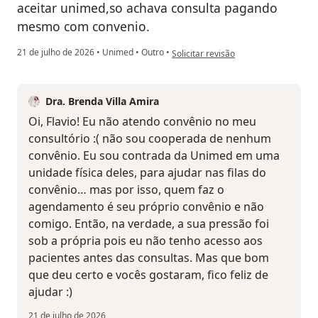
aceitar unimed,so achava consulta pagando
mesmo com convenio.
na opinião do utilizador Flavio
21 de julho de 2026
•
Unimed
•
Outro
•
Solicitar revisão
Dra. Brenda Villa Amira
Oi, Flavio! Eu não atendo convênio no meu
consultório :( não sou cooperada de nenhum
convênio. Eu sou contrada da Unimed em uma
unidade física deles, para ajudar nas filas do
convênio… mas por isso, quem faz o
agendamento é seu próprio convênio e não
comigo. Então, na verdade, a sua pressão foi
sob a própria pois eu não tenho acesso aos
pacientes antes das consultas. Mas que bom
que deu certo e vocês gostaram, fico feliz de
ajudar :)
21 de julho de 2026