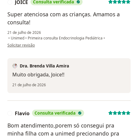
JOICE
Consulta verificada
J
Super atenciosa com as crianças. Amamos a
consulta!
21 de julho de 2026
•
Unimed
•
Primeira consulta Endocrinologia Pediátrica
•
na opinião do utilizador JOICE
Solicitar revisão
Dra. Brenda Villa Amira
Muito obrigada, Joice!!
21 de julho de 2026
Flavio
Consulta verificada
F
Bom atendimento,porem só consegui pra
minha filha com a unimed precionando pra