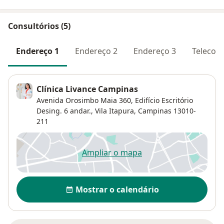
Consultórios (5)
Endereço 1
Endereço 2
Endereço 3
Telecons
Clínica Livance Campinas
Avenida Orosimbo Maia 360,
Edifício Escritório
Desing. 6 andar.,
Vila Itapura
,
Campinas
13010-
211
Ampliar o mapa
abre num novo separador
Disponibilidade
Mostrar o calendário