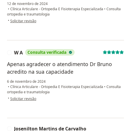
12 de novembro de 2024
•
Clínica Articulare - Ortopedia E Fisioterapia Especializada
•
Consulta
ortopedia e traumatologia
na opinião do utilizador Alexandre
•
Solicitar revisão
W A
Consulta verificada
W
Apenas agradecer o atendimento Dr Bruno
acredito na sua capacidade
6 de novembro de 2024
•
Clínica Articulare - Ortopedia E Fisioterapia Especializada
•
Consulta
ortopedia e traumatologia
na opinião do utilizador W A
•
Solicitar revisão
Josenilton Martins de Carvalho
J