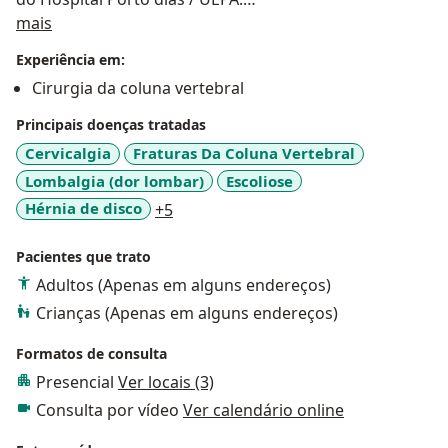
Sobre mim
Cirurgião de Coluna do Hospital Porto Dias e Hospital
mais
Adventista de Belém, com formação em Cirurgia
Experiência em:
Endoscópica de Coluna, Cirurgia minimamente
Cirurgia da coluna vertebral
invasiva da coluna e Tratamento cirúrgico de
deformidades e desvios da coluna.
Principais doenças tratadas
Cervicalgia
Fraturas Da Coluna Vertebral
Lombalgia (dor lombar)
Escoliose
a11y_sr_more_diseases
Hérnia de disco
+5
Pacientes que trato
Adultos (Apenas em alguns endereços)
Crianças (Apenas em alguns endereços)
Formatos de consulta
Presencial
Ver locais (3)
Consulta por vídeo
Ver calendário online