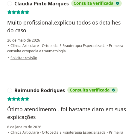
Claudia Pinto Marques
Consulta verificada
C
Muito profissional,explicou todos os detalhes
do caso.
26 de maio de 2026
•
Clínica Articulare - Ortopedia E Fisioterapia Especializada
•
Primeira
consulta ortopedia e traumatologia
na opinião do utilizador Claudia Pinto Marques
•
Solicitar revisão
Raimundo Rodrigues
Consulta verificada
R
Ótimo atendimento...foi bastante claro em suas
explicações
8 de janeiro de 2026
•
Clínica Articulare - Ortopedia E Fisioterapia Especializada
•
Primeira