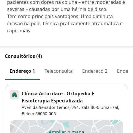
pacientes com dores na coluna – entre moderadas e
severas – causadas por uma hérnia de disco.
Tem como principais vantagens: Uma diminuta
incisão na pele, técnica praticamente atraumática e
rápi
...
mais
Consultórios (4)
Endereço 1
Teleconsulta
Endereço 2
Endere
Clínica Articulare - Ortopedia E
Fisioterapia Especializada
Avenida Senador Lemos, 791. Sala 303. Umarizal,
Belém
66050-005
Ampliar o mapa