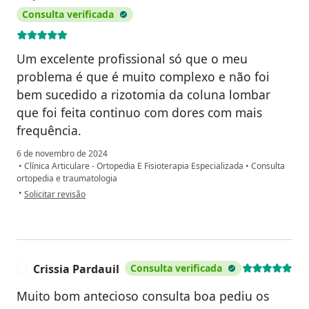
Consulta verificada
Um excelente profissional só que o meu
problema é que é muito complexo e não foi
bem sucedido a rizotomia da coluna lombar
que foi feita continuo com dores com mais
frequência.
6 de novembro de 2024
•
Clínica Articulare - Ortopedia E Fisioterapia Especializada
•
Consulta
ortopedia e traumatologia
na opinião do utilizador Josenilton Martins de Carvalho
•
Solicitar revisão
Crissia Pardauil
Consulta verificada
C
Muito bom antecioso consulta boa pediu os