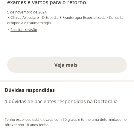
exames e vamos para o retorno
5 de novembro de 2024
•
Clínica Articulare - Ortopedia E Fisioterapia Especializada
•
Consulta
ortopedia e traumatologia
na opinião do utilizador Crissia Pardauil
•
Solicitar revisão
Veja mais
opiniões acima
Dúvidas respondidas
1 dúvidas de pacientes respondidas na Doctoralia
Tenho escoliose está elevada com 70 graus e tenho uma deformidade no
tórax tenho 18 anos tenho