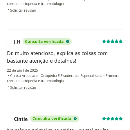
consulta ortopedia e traumatologia
na opinião do utilizador Raimundo Rodrigues
•
Solicitar revisão
J.H
Consulta verificada
J
Dr. muito atencioso, explica as coisas com
bastante atenção e detalhes!
22 de abril de 2025
•
Clínica Articulare - Ortopedia E Fisioterapia Especializada
•
Primeira
consulta ortopedia e traumatologia
na opinião do utilizador J.H
•
Solicitar revisão
Cíntia
Consulta verificada
C