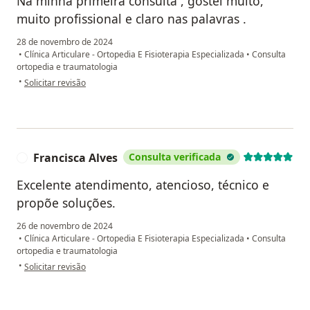
Na minha primeira consulta , gostei muito,
muito profissional e claro nas palavras .
28 de novembro de 2024
•
Clínica Articulare - Ortopedia E Fisioterapia Especializada
•
Consulta
ortopedia e traumatologia
na opinião do utilizador Cíntia
•
Solicitar revisão
Francisca Alves
Consulta verificada
F
Excelente atendimento, atencioso, técnico e
propõe soluções.
26 de novembro de 2024
•
Clínica Articulare - Ortopedia E Fisioterapia Especializada
•
Consulta
ortopedia e traumatologia
na opinião do utilizador Francisca Alves
•
Solicitar revisão