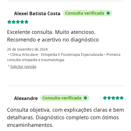
Alexei Batista Costa
Consulta verificada
A
Excelente consulta. Muito atencioso.
Recomendo e acertivo no diagnóstico
26 de novembro de 2024
•
Clínica Articulare - Ortopedia E Fisioterapia Especializada
•
Primeira
consulta ortopedia e traumatologia
na opinião do utilizador Alexei Batista Costa
•
Solicitar revisão
Alexandre
Consulta verificada
A
Consulta objetiva, com explicações claras e bem
detalharas. Diagnóstico completo com ótimos
encaminhamentos.