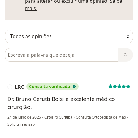
para alterar ou excluir uma opinião.
Saiba
Saber mais sobre pareceres
mais.
Pesquisar em opiniões
LRC
Consulta verificada
L
Dr. Bruno Cerutti Bolsi é excelente médico
cirurgião.
24 de julho de 2026
•
OrtoPro Curitiba
•
Consulta Ortopedista de Mão
•
na opinião do utilizador LRC
Solicitar revisão