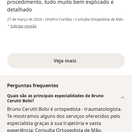
procedimento, tudo muito bem explicado e
detalhado
27 de março de 2026
•
OrtoPro Curitiba
•
Consulta Ortopedista de Mão
na opinião do utilizador Marcos imoto
•
Solicitar revisão
Veja mais
opiniões acima
Perguntas frequentes
Quais são as principais especialidades de Bruno
Cerutti Bolsi?
Bruno Cerutti Bolsi é ortopedista - traumatologista.
Te mostramos alguns dos serviços oferecidos pelo
especialista graças à sua trajetória e vasta
experiência: Consulta Ortopedista de Mão,