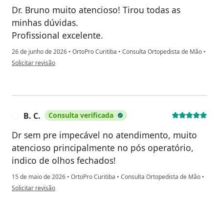
Dr. Bruno muito atencioso! Tirou todas as
minhas dúvidas.
Profissional excelente.
26 de junho de 2026
•
OrtoPro Curitiba
•
Consulta Ortopedista de Mão
•
na opinião do utilizador Joselha Genaina Prestes de Souza.
Solicitar revisão
B. C.
Consulta verificada
B
Dr sem pre impecável no atendimento, muito
atencioso principalmente no pós operatório,
indico de olhos fechados!
15 de maio de 2026
•
OrtoPro Curitiba
•
Consulta Ortopedista de Mão
•
na opinião do utilizador B. C.
Solicitar revisão