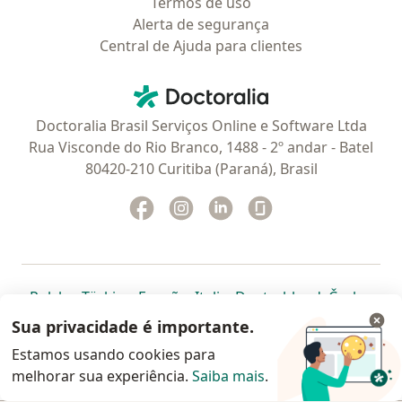
Termos de uso
Alerta de segurança
Central de Ajuda para clientes
Contato
Doctoralia - Homepage
Doctoralia Brasil Serviços Online e Software Ltda
Rua Visconde do Rio Branco, 1488 - 2º andar - Batel
80420-210 Curitiba (Paraná), Brasil
Facebook
abre num novo separador
Instagram
abre num novo separador
Linkedin
abre num novo separad
Glassdoor
abre num novo se
abre num novo separador
abre num novo separador
abre num novo separador
abre num novo separado
abre num n
abre
Polska
,
Türkiye
,
España
,
Italia
,
Deutschland
,
Česko
,
abre num novo separador
abre num novo separador
abre num novo separador
abre num novo separa
abre num no
abre n
Portugal
,
México
,
Chile
,
Brasil
,
Argentina
,
Perú
,
Sua privacidade é importante.
abre num novo separad
Colombia
Estamos usando cookies para
melhorar sua experiência.
www.doctoralia.com.br © 2026 - Agende agora sua
Saiba mais
.
consulta