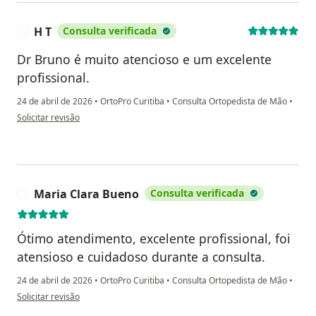
H T
Consulta verificada
H
Dr Bruno é muito atencioso e um excelente
profissional.
24 de abril de 2026
•
OrtoPro Curitiba
•
Consulta Ortopedista de Mão
•
na opinião do utilizador H T
Solicitar revisão
Maria Clara Bueno
Consulta verificada
M
Ótimo atendimento, excelente profissional, foi
atensioso e cuidadoso durante a consulta.
24 de abril de 2026
•
OrtoPro Curitiba
•
Consulta Ortopedista de Mão
•
na opinião do utilizador Maria Clara Bueno
Solicitar revisão