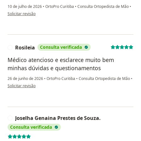
10 de julho de 2026
•
OrtoPro Curitiba
•
Consulta Ortopedista de Mão
•
na opinião do utilizador Jucélia S.
Solicitar revisão
Rosileia
Consulta verificada
R
Médico atencioso e esclarece muito bem
minhas dúvidas e questionamentos
26 de junho de 2026
•
OrtoPro Curitiba
•
Consulta Ortopedista de Mão
•
na opinião do utilizador Rosileia
Solicitar revisão
Joselha Genaina Prestes de Souza.
J
Consulta verificada