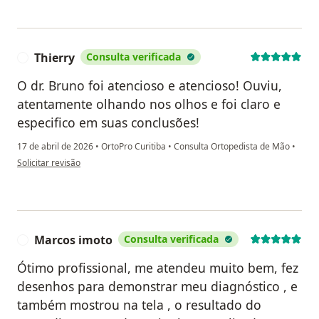
Thierry
Consulta verificada
T
O dr. Bruno foi atencioso e atencioso! Ouviu,
atentamente olhando nos olhos e foi claro e
especifico em suas conclusões!
17 de abril de 2026
•
OrtoPro Curitiba
•
Consulta Ortopedista de Mão
•
na opinião do utilizador Thierry
Solicitar revisão
Marcos imoto
Consulta verificada
M
Ótimo profissional, me atendeu muito bem, fez
desenhos para demonstrar meu diagnóstico , e
também mostrou na tela , o resultado do