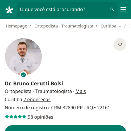
Men
O que você está procurando?
Homepage
Ortopedista - Traumatologista
Curitiba
Mudar
Dr.
Bruno Cerutti Bolsi
sobre as especializa
Ortopedista - Traumatologista
·
Mais
Curitiba
2 endereços
Número de registro: CRM 32890 PR - RQE 22161
98 opiniões