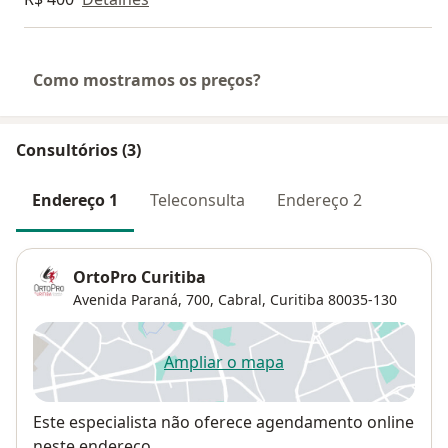
Como mostramos os preços?
Consultórios (3)
Endereço 1
Teleconsulta
Endereço 2
OrtoPro Curitiba
Avenida Paraná, 700,
Cabral
,
Curitiba
80035-130
Ampliar o mapa
abre num novo separador
Disponibilidade
Este especialista não oferece agendamento online
neste endereço