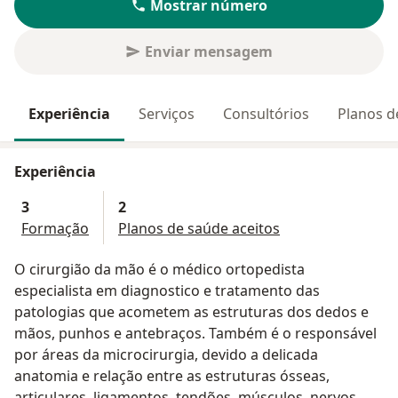
Mostrar número
Enviar mensagem
Experiência
Serviços
Consultórios
Planos d
Experiência
3
2
Formação
Planos de saúde aceitos
O cirurgião da mão é o médico ortopedista
especialista em diagnostico e tratamento das
patologias que acometem as estruturas dos dedos e
mãos, punhos e antebraços. Também é o responsável
por áreas da microcirurgia, devido a delicada
anatomia e relação entre as estruturas ósseas,
articulares, ligamentos, tendões, músculos, nervos,