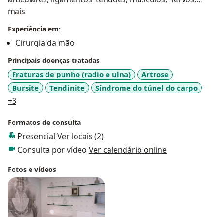
Sobre mim
vasos sanguíneos e a pele.
mais
Dentre as habilidades do cirurgião da mão encontram-
Experiência em:
se as técnicas de reparo dos nervos e vasos, retalhos e
Cirurgia da mão
enxertos de pele, microcirurgias, ressecção de
tumores, reconstruções ligamentares, tratamento de
Principais doenças tratadas
fraturas de punho, mão e dedos, lesões tendíneas, das
Fraturas de punho (radio e ulna)
Artrose
síndromes compressivas nervosas periféricas, e
Bursite
Tendinite
Síndrome do túnel do carpo
também correções de deformidades e sequelas.
a11y_sr_more_diseases
+3
Formatos de consulta
Presencial
Ver locais (2)
Consulta por vídeo
Ver calendário online
Fotos e vídeos