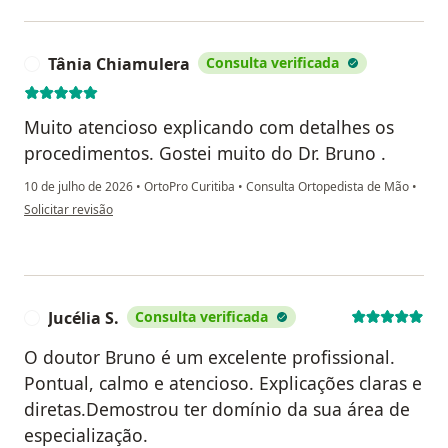
Tânia Chiamulera
Consulta verificada
T
Muito atencioso explicando com detalhes os
procedimentos. Gostei muito do Dr. Bruno .
10 de julho de 2026
•
OrtoPro Curitiba
•
Consulta Ortopedista de Mão
•
na opinião do utilizador Tânia Chiamulera
Solicitar revisão
Jucélia S.
Consulta verificada
J
O doutor Bruno é um excelente profissional.
Pontual, calmo e atencioso. Explicações claras e
diretas.Demostrou ter domínio da sua área de
especialização.