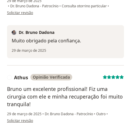
29 de março de 2025
•
Dr. Bruno Dadona - Patrocínio
•
Consulta otorrino particular
•
na opinião do utilizador Antonio Marques
Solicitar revisão
Dr. Bruno Dadona
Muito obrigado pela confiança.
29 de março de 2025
Athus
Opinião Verificada
A
Bruno um excelente profissional! Fiz uma
cirurgia com ele e minha recuperação foi muito
tranquila!
29 de março de 2025
•
Dr. Bruno Dadona - Patrocínio
•
Outro
•
na opinião do utilizador Athus
Solicitar revisão