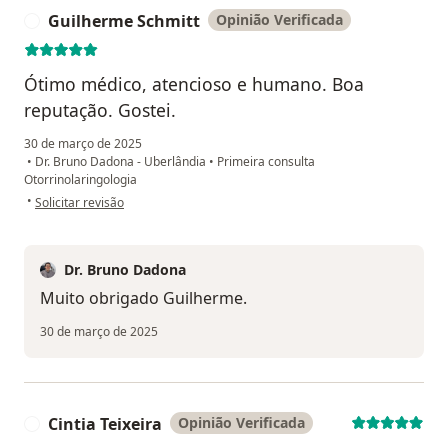
Guilherme Schmitt
Opinião Verificada
G
Ótimo médico, atencioso e humano. Boa
reputação. Gostei.
30 de março de 2025
•
Dr. Bruno Dadona - Uberlândia
•
Primeira consulta
Otorrinolaringologia
na opinião do utilizador Guilherme Schmitt
•
Solicitar revisão
Dr. Bruno Dadona
Muito obrigado Guilherme.
30 de março de 2025
Cintia Teixeira
Opinião Verificada
C