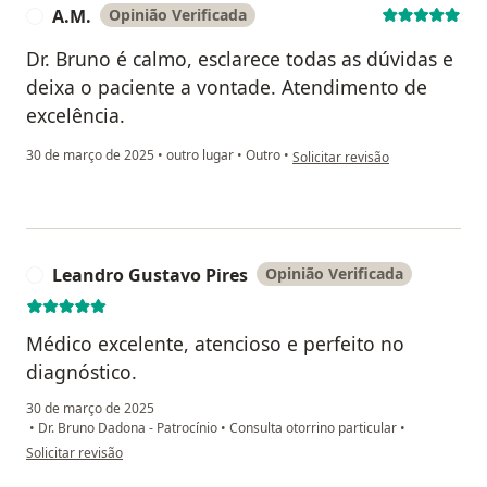
A.M.
Opinião Verificada
A
Dr. Bruno é calmo, esclarece todas as dúvidas e
deixa o paciente a vontade. Atendimento de
excelência.
na opinião do utilizador A.M.
30 de março de 2025
•
outro lugar
•
Outro
•
Solicitar revisão
Leandro Gustavo Pires
Opinião Verificada
L
Médico excelente, atencioso e perfeito no
diagnóstico.
30 de março de 2025
•
Dr. Bruno Dadona - Patrocínio
•
Consulta otorrino particular
•
na opinião do utilizador Leandro Gustavo Pires
Solicitar revisão