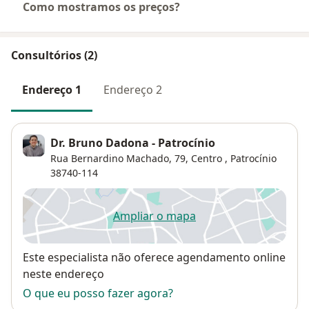
Como mostramos os preços?
Consultórios (2)
Endereço 1
Endereço 2
Dr. Bruno Dadona - Patrocínio
Rua Bernardino Machado, 79,
Centro
,
Patrocínio
38740-114
Ampliar o mapa
abre num novo separador
Disponibilidade
Este especialista não oferece agendamento online
neste endereço
O que eu posso fazer agora?