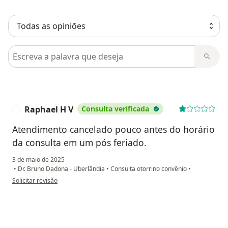
Pesquisar em opiniões
Raphael H V
Consulta verificada
R
Atendimento cancelado pouco antes do horário
da consulta em um pós feriado.
3 de maio de 2025
•
Dr. Bruno Dadona - Uberlândia
•
Consulta otorrino convênio
•
na opinião do utilizador Raphael H V
Solicitar revisão