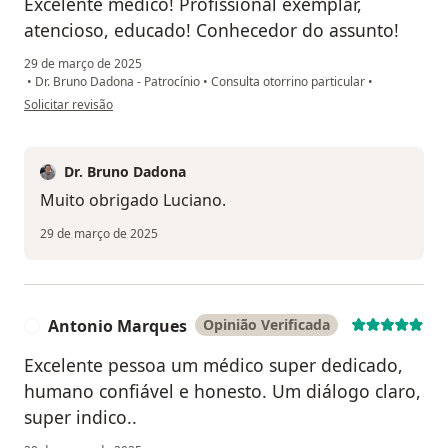
Excelente médico! Profissional exemplar,
atencioso, educado! Conhecedor do assunto!
29 de março de 2025
•
Dr. Bruno Dadona - Patrocínio
•
Consulta otorrino particular
•
na opinião do utilizador Luciano Neves
Solicitar revisão
Dr. Bruno Dadona
Muito obrigado Luciano.
29 de março de 2025
Antonio Marques
Opinião Verificada
A
Excelente pessoa um médico super dedicado,
humano confiável e honesto. Um diálogo claro,
super indico..