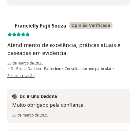
Francielly Fujii Souza
Opinião Verificada
F
Atendimento de excelência, práticas atuais e
baseadas em evidência.
30 de março de 2025
•
Dr. Bruno Dadona - Patrocínio
•
Consulta otorrino particular
•
na opinião do utilizador Francielly Fujii Souza
Solicitar revisão
Dr. Bruno Dadona
Muito obrigado pela confiança.
30 de março de 2025