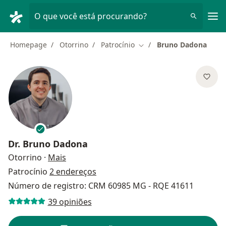
Men
O que você está procurando?
Homepage
Otorrino
Patrocínio
Bruno Dadona
Mudar de cidade
Dr.
Bruno Dadona
sobre as especializações
Otorrino
·
Mais
Patrocínio
2 endereços
Número de registro: CRM 60985 MG - RQE 41611
39 opiniões