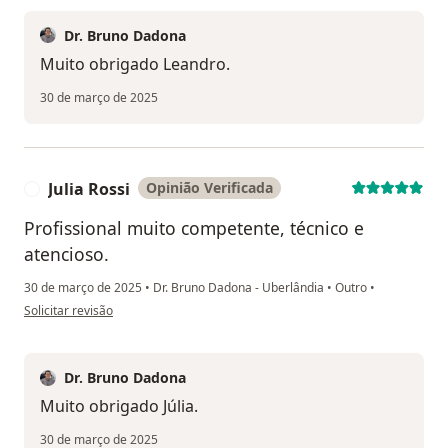
Dr. Bruno Dadona
Muito obrigado Leandro.
30 de março de 2025
Julia Rossi
Opinião Verificada
J
Profissional muito competente, técnico e
atencioso.
30 de março de 2025
•
Dr. Bruno Dadona - Uberlândia
•
Outro
•
na opinião do utilizador Julia Rossi
Solicitar revisão
Dr. Bruno Dadona
Muito obrigado Júlia.
30 de março de 2025