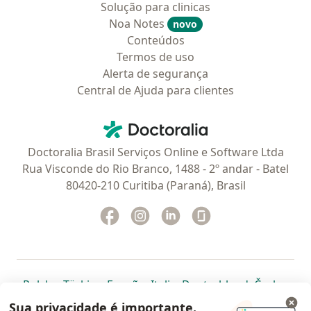
Solução para clinicas
Noa Notes
novo
Conteúdos
Termos de uso
Alerta de segurança
Central de Ajuda para clientes
Contato
Doctoralia - Homepage
Doctoralia Brasil Serviços Online e Software Ltda
Rua Visconde do Rio Branco, 1488 - 2º andar - Batel
80420-210 Curitiba (Paraná), Brasil
Facebook
abre num novo separador
Instagram
abre num novo separador
Linkedin
abre num novo separad
Glassdoor
abre num novo se
abre num novo separador
abre num novo separador
abre num novo separador
abre num novo separado
abre num n
abre
Polska
,
Türkiye
,
España
,
Italia
,
Deutschland
,
Česko
,
abre num novo separador
abre num novo separador
abre num novo separador
abre num novo separa
abre num no
abre n
Portugal
,
México
,
Chile
,
Brasil
,
Argentina
,
Perú
,
Sua privacidade é importante.