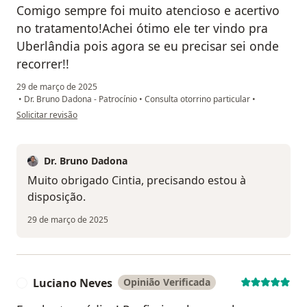
Comigo sempre foi muito atencioso e acertivo
no tratamento!Achei ótimo ele ter vindo pra
Uberlândia pois agora se eu precisar sei onde
recorrer!!
29 de março de 2025
•
Dr. Bruno Dadona - Patrocínio
•
Consulta otorrino particular
•
na opinião do utilizador Cintia Teixeira
Solicitar revisão
Dr. Bruno Dadona
Muito obrigado Cintia, precisando estou à
disposição.
29 de março de 2025
Luciano Neves
Opinião Verificada
L