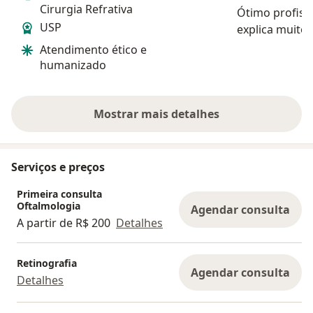
Cirurgia Refrativa
Ótimo profissi
USP
explica muito
exame, com ce
Atendimento ético e
vezes. Realize
humanizado
para troca de
mapeamento de
convê...
Mostrar mais detalhes
sobre a experiência
Serviços e preços
Primeira consulta
Oftalmologia
Agendar consulta
A partir de R$ 200
Detalhes
Retinografia
Agendar consulta
Detalhes