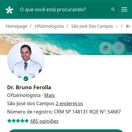
Men
O que você está procurando?
Homepage
Oftalmologista
São José Dos Campos
Br
Mudar d
Dr.
Bruno Ferolla
sobre as especializações
Oftalmologista
·
Mais
São José dos Campos
2 endereços
Número de registro: CRM SP 148131 RQE Nº: 54687
685 opiniões