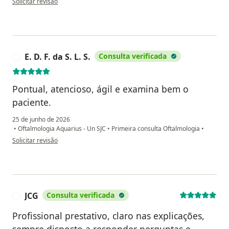
Solicitar revisão
E. D. F. da S. L. S.
Consulta verificada
E
Pontual, atencioso, ágil e examina bem o
paciente.
25 de junho de 2026
•
Oftalmologia Aquarius - Un SJC
•
Primeira consulta Oftalmologia
•
na opinião do utilizador E. D. F. da S. L. S.
Solicitar revisão
JCG
Consulta verificada
J
Profissional prestativo, claro nas explicações,