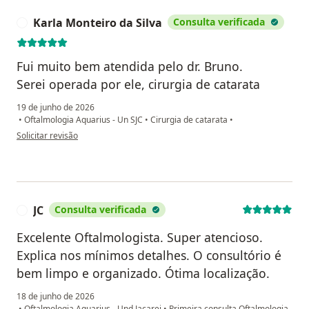
Karla Monteiro da Silva
Consulta verificada
K
Fui muito bem atendida pelo dr. Bruno.
Serei operada por ele, cirurgia de catarata
19 de junho de 2026
•
Oftalmologia Aquarius - Un SJC
•
Cirurgia de catarata
•
na opinião do utilizador Karla Monteiro da Silva
Solicitar revisão
JC
Consulta verificada
J
Excelente Oftalmologista. Super atencioso.
Explica nos mínimos detalhes. O consultório é
bem limpo e organizado. Ótima localização.
18 de junho de 2026
•
Oftalmologia Aquarius - Und Jacarei
•
Primeira consulta Oftalmologia