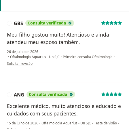
GBS
Consulta verificada
G
Meu filho gostou muito! Atencioso e ainda
atendeu meu esposo também.
26 de julho de 2026
•
Oftalmologia Aquarius - Un SJC
•
Primeira consulta Oftalmologia
•
na opinião do utilizador GBS
Solicitar revisão
ANG
Consulta verificada
A
Excelente médico, muito atencioso e educado e
cuidados com seus pacientes.
15 de julho de 2026
•
Oftalmologia Aquarius - Un SJC
•
Teste de visão
•
na opinião do utilizador ANG