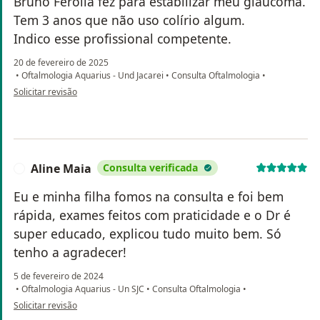
Bruno Ferolla fez para estabilizar meu glaucoma.
Tem 3 anos que não uso colírio algum.
Indico esse profissional competente.
20 de fevereiro de 2025
•
Oftalmologia Aquarius - Und Jacarei
•
Consulta Oftalmologia
•
na opinião do utilizador Paulo de Almeida Ramos Sobrinho
Solicitar revisão
Aline Maia
Consulta verificada
A
Eu e minha filha fomos na consulta e foi bem
rápida, exames feitos com praticidade e o Dr é
super educado, explicou tudo muito bem. Só
tenho a agradecer!
5 de fevereiro de 2024
•
Oftalmologia Aquarius - Un SJC
•
Consulta Oftalmologia
•
na opinião do utilizador Aline Maia
Solicitar revisão