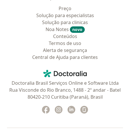
Preço
Solução para especialistas
Solução para clinicas
Noa Notes
novo
Conteúdos
Termos de uso
Alerta de segurança
Central de Ajuda para clientes
Contato
Doctoralia - Homepage
Doctoralia Brasil Serviços Online e Software Ltda
Rua Visconde do Rio Branco, 1488 - 2º andar - Batel
80420-210 Curitiba (Paraná), Brasil
Facebook
abre num novo separador
Instagram
abre num novo separador
Linkedin
abre num novo separad
Glassdoor
abre num novo se