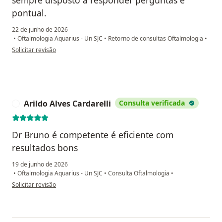
sempre disposto a responder perguntas e
pontual.
22 de junho de 2026
•
Oftalmologia Aquarius - Un SJC
•
Retorno de consultas Oftalmologia
•
na opinião do utilizador JCG
Solicitar revisão
Arildo Alves Cardarelli
Consulta verificada
A
Dr Bruno é competente é eficiente com
resultados bons
19 de junho de 2026
•
Oftalmologia Aquarius - Un SJC
•
Consulta Oftalmologia
•
na opinião do utilizador Arildo Alves Cardarelli
Solicitar revisão