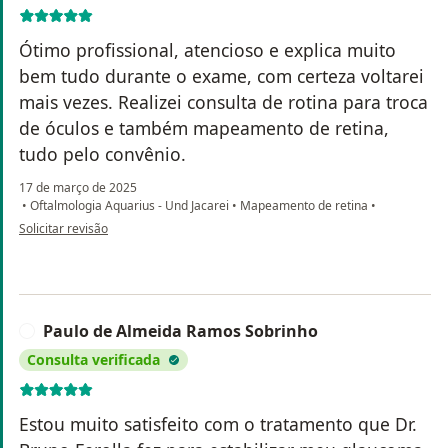
Ótimo profissional, atencioso e explica muito
bem tudo durante o exame, com certeza voltarei
mais vezes. Realizei consulta de rotina para troca
de óculos e também mapeamento de retina,
tudo pelo convênio.
17 de março de 2025
•
Oftalmologia Aquarius - Und Jacarei
•
Mapeamento de retina
•
na opinião do utilizador Douglas Felipe da Silva
Solicitar revisão
Paulo de Almeida Ramos Sobrinho
P
Consulta verificada
Estou muito satisfeito com o tratamento que Dr.