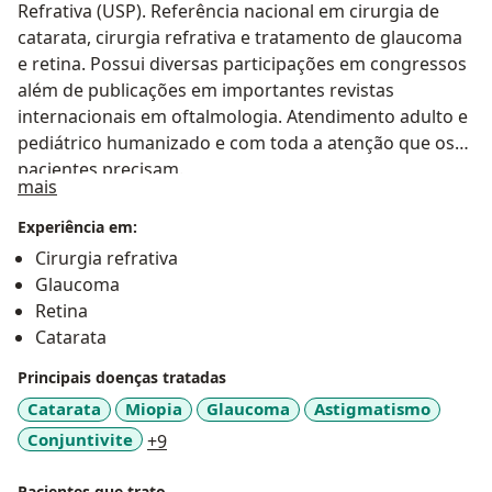
Refrativa (USP). Referência nacional em cirurgia de
catarata, cirurgia refrativa e tratamento de glaucoma
e retina. Possui diversas participações em congressos
além de publicações em importantes revistas
internacionais em oftalmologia. Atendimento adulto e
pediátrico humanizado e com toda a atenção que os
pacientes precisam.
Sobre mim
mais
Especialista em Oftalmologia pelo CEPOA – RJ;
Experiência em:
Especialista em Glaucoma Clínico e Cirúrgico pela USP;
Cirurgia refrativa
Especialista em Retina - Membro da Sociedade
Glaucoma
Brasileira de Retina e Vítreo - SBRV; Título de
Retina
especialista em Oftalmologia pelo Conselho Brasileiro
Catarata
de Oftalmologia e pela Associação Médica Brasileira -
Principais doenças tratadas
CBO/AMB. Membro do Conselho Brasileiro de
Oftalmologia - CBO.
Catarata
Miopia
Glaucoma
Astigmatismo
a11y_sr_more_diseases
Conjuntivite
+9
Pacientes que trato