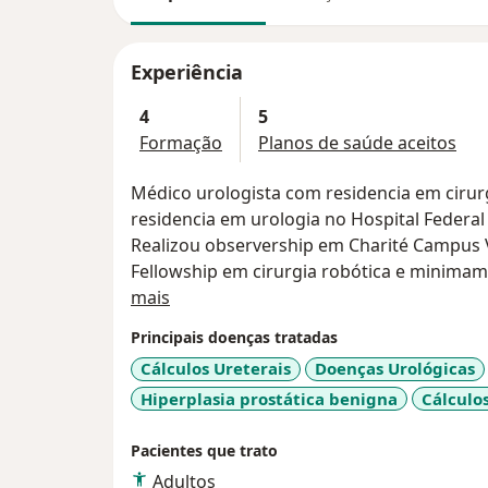
Experiência
4
5
Formação
Planos de saúde aceitos
Médico urologista com residencia em cirurgia geral na Cidade de São Paulo e
residencia em urologia no Hospital Federa
Realizou observership em Charité Campus V
Fellowship em cirurgia robótica e minimamen
Sobre mim
mais
Principais doenças tratadas
Cálculos Ureterais
Doenças Urológicas
Hiperplasia prostática benigna
Cálculo
Pacientes que trato
Adultos