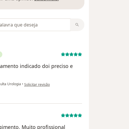
m opiniões
amento indicado doi preciso e
na opinião do utilizador Guiarone Brito
ulta Urologia
•
Solicitar revisão
imento. Muito profissional