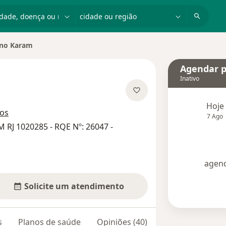
dade, doença ou nome
cidade ou região
no Karam
e cidade
Agendar p
Inativo
s especializações
Hoje
ços
7 Ago
 RJ 1020285 - RQE Nº: 26047 -
agend
Solicite um atendimento
s
Planos de saúde
Opiniões (40)