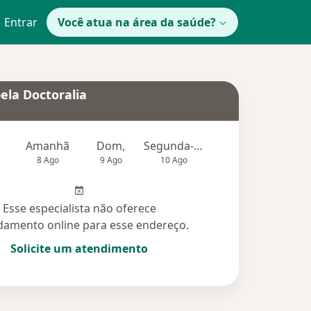
Entrar
Você atua na área da saúde?
ela Doctoralia
Amanhã
Dom,
Segunda-feira
Ter,
Qu
8 Ago
9 Ago
10 Ago
11 Ago
12 Ag
Esse especialista não oferece
amento online para esse endereço.
Solicite um atendimento