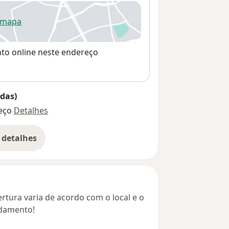
 mapa
re num novo separador
nto online neste endereço
das)
eço
Detalhes
 detalhes
bre o endereço
rtura varia de acordo com o local e o
ndamento!