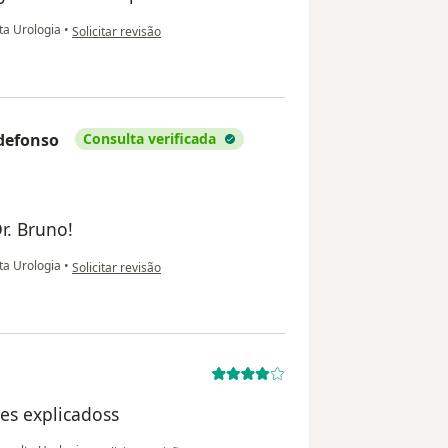
na opinião do utilizador Daniel
ta Urologia
•
Solicitar revisão
defonso
Consulta verificada
r. Bruno!
na opinião do utilizador Rosângela Morais Gadêlha Decotti Ildefons
ta Urologia
•
Solicitar revisão
es explicadoss
na opinião do utilizador Luiz