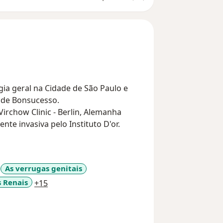
l de Bonsucesso.
irchow Clinic - Berlin, Alemanha
te invasiva pelo Instituto D'or.
As verrugas genitais
a11y_sr_more_diseases
s Renais
+15