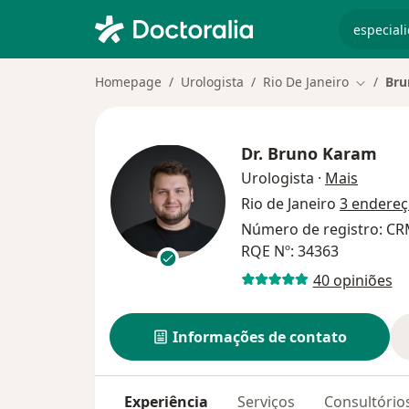
especiali
Homepage
Urologista
Rio De Janeiro
Bru
Mudar d
Dr.
Bruno Karam
sobre a
Urologista
·
Mais
Rio de Janeiro
3 endere
Número de registro: CRM
RQE Nº: 34363
40 opiniões
Informações de contato
Experiência
Serviços
Consultório