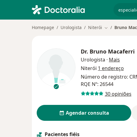
especiali
Homepage
Urologista
Niterói
Bruno Maca
Mudar de cidad
Dr.
Bruno Macaferri
sobre a
Urologista
·
Mais
Niterói
1 endereço
Número de registro: CRM
RQE Nº: 26544
30 opiniões
Agendar consulta
Pacientes fiéis