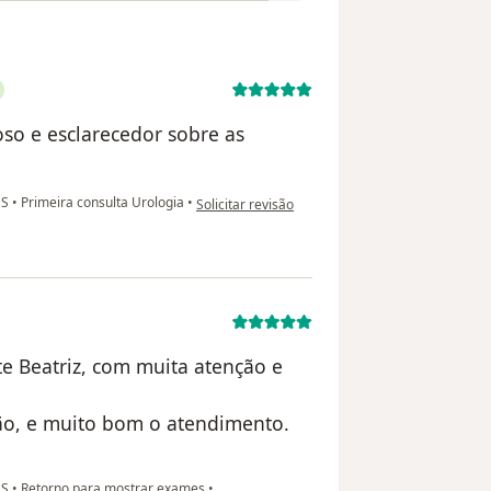
so e esclarecedor sobre as
na opinião do utilizador Odilon Branco
ES
•
Primeira consulta Urologia
•
Solicitar revisão
e Beatriz, com muita atenção e
ção, e muito bom o atendimento.
ES
•
Retorno para mostrar exames
•