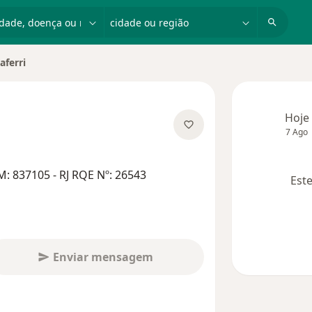
dade, doença ou nome
cidade ou região
ferri
e
Hoje
7 Ago
s especializações
: 837105 - RJ RQE Nº: 26543
Este
Enviar mensagem