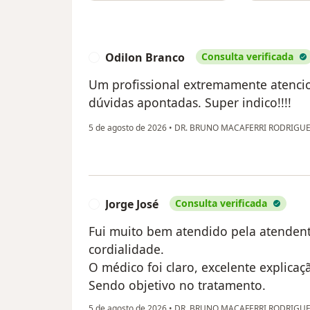
Odilon Branco
Consulta verificada
O
Um profissional extremamente atencio
dúvidas apontadas. Super indico!!!!
5 de agosto de 2026
•
DR. BRUNO MACAFERRI RODRIGU
Jorge José
Consulta verificada
J
Fui muito bem atendido pela atendent
cordialidade.
O médico foi claro, excelente explica
Sendo objetivo no tratamento.
5 de agosto de 2026
•
DR. BRUNO MACAFERRI RODRIGU