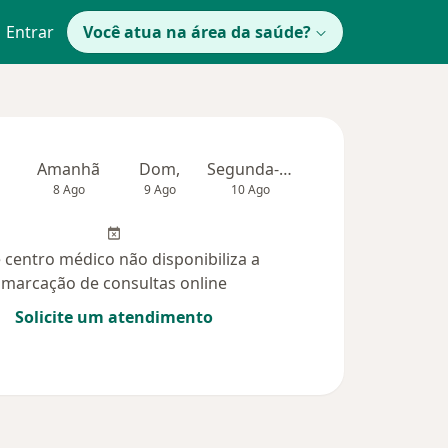
Entrar
Você atua na área da saúde?
Amanhã
Dom,
Segunda-feira
Ter,
Qua
8 Ago
9 Ago
10 Ago
11 Ago
12 Ag
 centro médico não disponibiliza a
marcação de consultas online
Solicite um atendimento