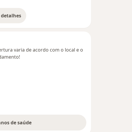
 detalhes
bre o endereço
rtura varia de acordo com o local e o
ndamento!
lanos de saúde