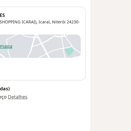
ES
(SHOPPING ICARAI),
Icaraí
,
Niterói
24230-
 mapa
re num novo separador
das)
eço
Detalhes