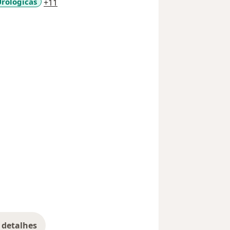
a11y_sr_more_diseases
rológicas
+11
 detalhes