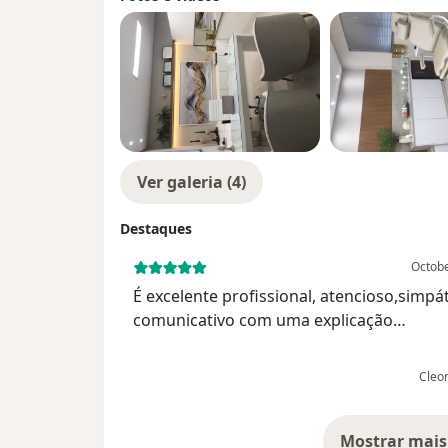
Ver galeria (4)
Destaques
Octobe
É excelente profissional, atencioso,simpát
comunicativo com uma explicação
esclarecedora! Um médico muito humano
me senti apenas um paciente. Parabéns pelo seu
Cleon
profissionalismo Dr Bruno!
Mostrar mais