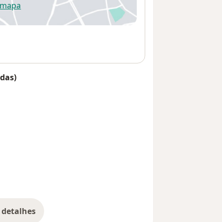
 mapa
re num novo separador
das)
 detalhes
bre o endereço