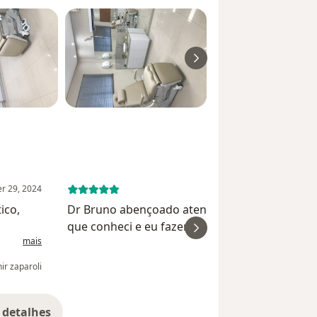
r 29, 2024
September 13, 
ico,
Dr Bruno abençoado atencioso e muito especi
que conheci e eu fazendo direitinho seu
mais
, não
tratamento logo estarei curada da Dermatite
Perioral.Deus abençoe infinitamente sua vida 
ir zaparoli
seus familiares.Gratidã...
 detalhes