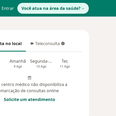
Entrar
Você atua na área da saúde?
ta no local
Teleconsulta
 no local
Teleconsulta
Amanhã
Segunda-feira
Ter,
Qua
Qui,
9 Ago
10 Ago
11 Ago
12 Ago
13 Ag
 centro médico não disponibiliza a
marcação de consultas online
Solicite um atendimento