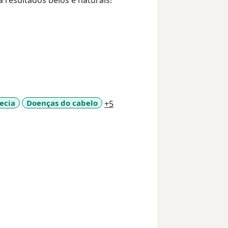
a11y_sr_more_diseases
ecia
Doenças do cabelo
+5