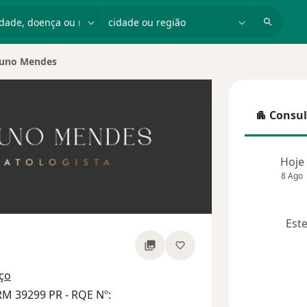
dade, doença ou nome
cidade ou região
uno Mendes
Consul
Consulta
Hoje
8 Ago
Este
obre as especializações
ço
RM 39299 PR - RQE Nº: