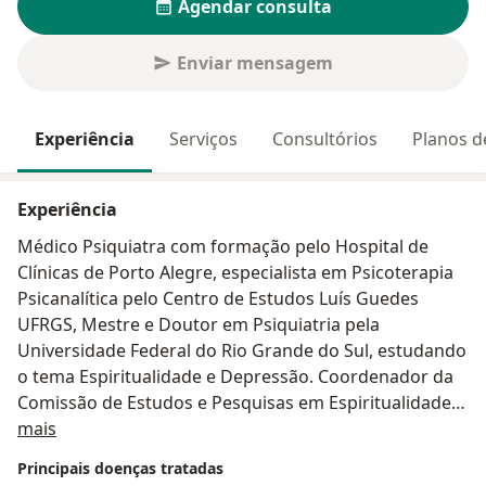
Agendar consulta
Enviar mensagem
Experiência
Serviços
Consultórios
Planos d
Experiência
Médico Psiquiatra com formação pelo Hospital de
Clínicas de Porto Alegre, especialista em Psicoterapia
Psicanalítica pelo Centro de Estudos Luís Guedes
UFRGS, Mestre e Doutor em Psiquiatria pela
Universidade Federal do Rio Grande do Sul, estudando
o tema Espiritualidade e Depressão. Coordenador da
Comissão de Estudos e Pesquisas em Espiritualidade e
Sobre mim
Psiquiatria da Associação Brasileira de Psiquiatria
mais
2020-2023 (ABP) e Co-Chair da Seção de Espiritualidade
Principais doenças tratadas
e Psiquiatria da Associação Mundial de Psiquiatria