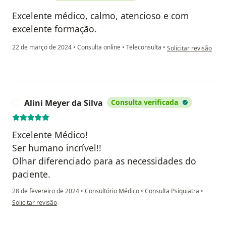
Excelente médico, calmo, atencioso e com
excelente formação.
na opinião do utiliza
22 de março de 2024
•
Consulta online
•
Teleconsulta
•
Solicitar revisão
Alini Meyer da Silva
Consulta verificada
A
Excelente Médico!
Ser humano incrível!!
Olhar diferenciado para as necessidades do
paciente.
28 de fevereiro de 2024
•
Consultório Médico
•
Consulta Psiquiatra
•
na opinião do utilizador Alini Meyer da Silva
Solicitar revisão