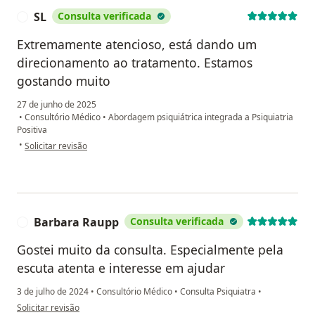
SL
Consulta verificada
S
Extremamente atencioso, está dando um
direcionamento ao tratamento. Estamos
gostando muito
27 de junho de 2025
•
Consultório Médico
•
Abordagem psiquiátrica integrada a Psiquiatria
Positiva
na opinião do utilizador SL
•
Solicitar revisão
Barbara Raupp
Consulta verificada
B
Gostei muito da consulta. Especialmente pela
escuta atenta e interesse em ajudar
3 de julho de 2024
•
Consultório Médico
•
Consulta Psiquiatra
•
na opinião do utilizador Barbara Raupp
Solicitar revisão