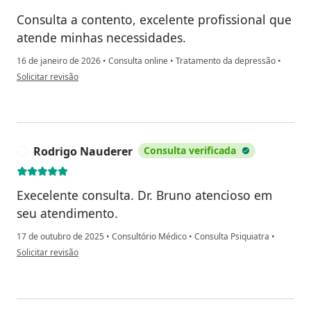
Consulta a contento, excelente profissional que
atende minhas necessidades.
16 de janeiro de 2026
•
Consulta online
•
Tratamento da depressão
•
na opinião do utilizador Kelen Vilar
Solicitar revisão
Rodrigo Nauderer
Consulta verificada
R
Execelente consulta. Dr. Bruno atencioso em
seu atendimento.
17 de outubro de 2025
•
Consultório Médico
•
Consulta Psiquiatra
•
na opinião do utilizador Rodrigo Nauderer
Solicitar revisão