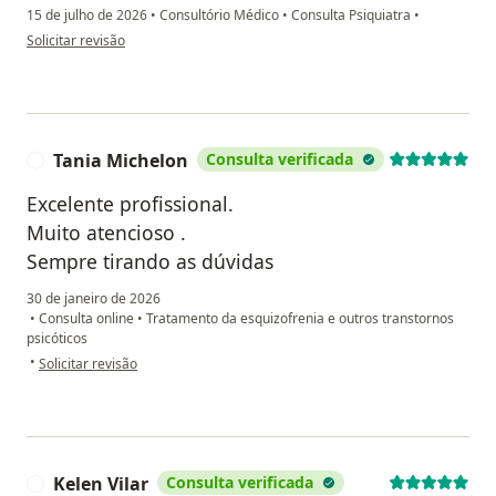
15 de julho de 2026
•
Consultório Médico
•
Consulta Psiquiatra
•
na opinião do utilizador PLO
Solicitar revisão
Tania Michelon
Consulta verificada
T
Excelente profissional.
Muito atencioso .
Sempre tirando as dúvidas
30 de janeiro de 2026
•
Consulta online
•
Tratamento da esquizofrenia e outros transtornos
psicóticos
na opinião do utilizador Tania Michelon
•
Solicitar revisão
Kelen Vilar
Consulta verificada
K