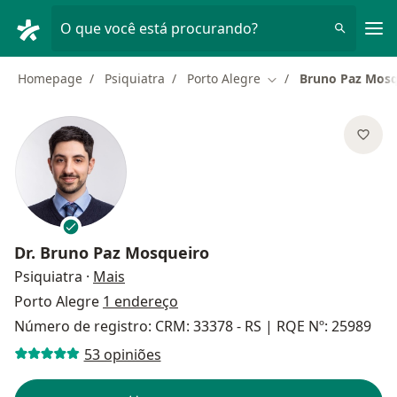
Men
O que você está procurando?
Homepage
Psiquiatra
Porto Alegre
Bruno Paz Mosq
Mudar de cidade
Dr.
Bruno Paz Mosqueiro
sobre as especializações
Psiquiatra
·
Mais
Porto Alegre
1 endereço
Número de registro: CRM: 33378 - RS | RQE Nº: 25989
53 opiniões