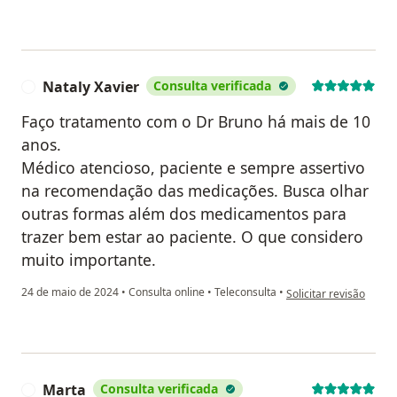
Nataly Xavier
Consulta verificada
N
Faço tratamento com o Dr Bruno há mais de 10
anos.
Médico atencioso, paciente e sempre assertivo
na recomendação das medicações. Busca olhar
outras formas além dos medicamentos para
trazer bem estar ao paciente. O que considero
muito importante.
na opinião do utilizado
24 de maio de 2024
•
Consulta online
•
Teleconsulta
•
Solicitar revisão
Marta
Consulta verificada
M