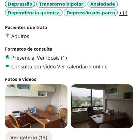
Depressão
Transtorno bipolar
Ansiedade
2023-2026 (WPA). Médico Psiquiatria do Grupo
a11y
Dependência química
Depressão pós-parto
+14
Hospitalar Conceição de Porto Alegre (GHC). Preceptor
dos Programas de Residência Médica em Psiquiatria
Pacientes que trato
do Hospital de Clínicas de Porto Alegre (HCPA) e Grupo
Hospitalar Conceição (GHC). Professor de Medicina e
Adultos
Psiquiatria da Universidade Federal do Rio Grande do
Formatos de consulta
Sul (UFRGS).
Presencial
Ver locais (1)
Consulta por vídeo
Ver calendário online
Fotos e vídeos
Ver galeria (13)