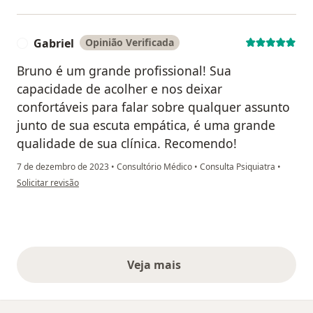
Gabriel
Opinião Verificada
G
Bruno é um grande profissional! Sua
capacidade de acolher e nos deixar
confortáveis para falar sobre qualquer assunto
junto de sua escuta empática, é uma grande
qualidade de sua clínica. Recomendo!
7 de dezembro de 2023
•
Consultório Médico
•
Consulta Psiquiatra
•
na opinião do utilizador Gabriel
Solicitar revisão
Veja mais
opiniões acima