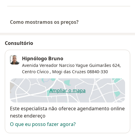
Como mostramos os preços?
Consultório
Hipnólogo Bruno
Avenida Vereador Narciso Yague Guimarães 624,
Centro Cívico
,
Mogi das Cruzes
08840-330
Ampliar o mapa
abre num novo separador
Disponibilidade
Este especialista não oferece agendamento online
neste endereço
O que eu posso fazer agora?