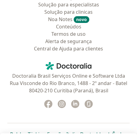
Solução para especialistas
Solução para clinicas
Noa Notes
novo
Conteúdos
Termos de uso
Alerta de segurança
Central de Ajuda para clientes
Contato
Doctoralia - Homepage
Doctoralia Brasil Serviços Online e Software Ltda
Rua Visconde do Rio Branco, 1488 - 2º andar - Batel
80420-210 Curitiba (Paraná), Brasil
Facebook
abre num novo separador
Instagram
abre num novo separador
Linkedin
abre num novo separad
Glassdoor
abre num novo se
abre num novo separador
abre num novo separador
abre num novo separador
abre num novo separado
abre num n
abre
Polska
,
Türkiye
,
España
,
Italia
,
Deutschland
,
Česko
,