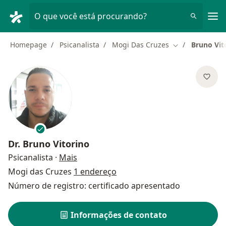
Men
O que você está procurando?
Homepage
Psicanalista
Mogi Das Cruzes
Bruno Vit
Mudar de cida
Dr.
Bruno Vitorino
sobre as especializações
Psicanalista
·
Mais
Mogi das Cruzes
1 endereço
Número de registro: certificado apresentado
Informações de contato