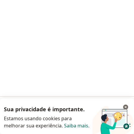
Deise Muniz
Psicanalista, Psicólogo
06/165215
Rua Borba Gato, 28, SL 01 , Arujá
•
Mapa
Psicologia Clínica
Retorno de consulta psicologia
Preço não disponível
Sua privacidade é importante.
Acessar App
Esse especialista não oferece agendamento online para esse endereço.
Estamos usando cookies para
Solicite um atendimento
melhorar sua experiência.
Saiba mais
.
Continuar pelo site da Doctoralia