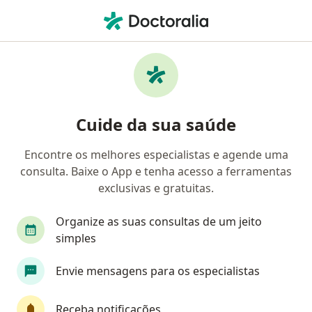
Men
Psicanalista • Arujá, São Paulo SP
Filtros
Mapa
Psicanalistas em Arujá
Cuide da sua saúde
Encontre os melhores especialistas e agende uma
consulta. Baixe o App e tenha acesso a ferramentas
exclusivas e gratuitas.
Organize as suas consultas de um jeito
simples
Amanda Mazza
Envie mensagens para os especialistas
·
Mais
Psicanalista
3 opiniões
Receba notificações