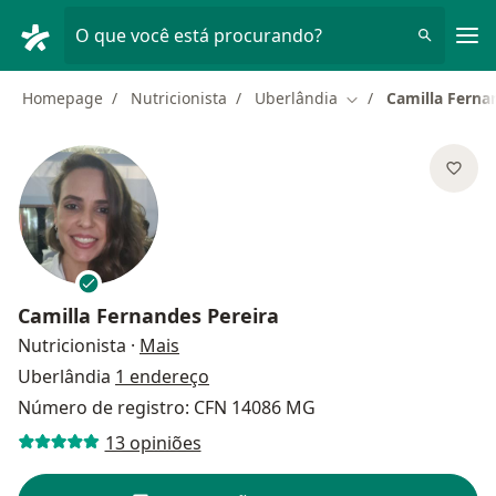
Men
O que você está procurando?
Homepage
Nutricionista
Uberlândia
Camilla Ferna
Mudar de cidade
Camilla Fernandes Pereira
sobre as especializações
Nutricionista
·
Mais
Uberlândia
1 endereço
Número de registro: CFN 14086 MG
13 opiniões