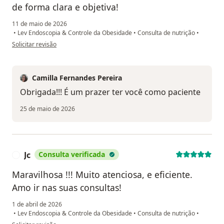
de forma clara e objetiva!
11 de maio de 2026
•
Lev Endoscopia & Controle da Obesidade
•
Consulta de nutrição
•
na opinião do utilizador M.A.L
Solicitar revisão
Camilla Fernandes Pereira
Obrigada!!! É um prazer ter você como paciente
25 de maio de 2026
Jc
Consulta verificada
J
Maravilhosa !!! Muito atenciosa, e eficiente.
Amo ir nas suas consultas!
1 de abril de 2026
•
Lev Endoscopia & Controle da Obesidade
•
Consulta de nutrição
•
na opinião do utilizador Jc