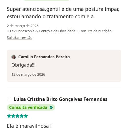
Super atenciosa,gentil e de uma postura ímpar,
estou amando o tratamento com ela.
2 de março de 2026
•
Lev Endoscopia & Controle da Obesidade
•
Consulta de nutrição
•
na opinião do utilizador JAJ
Solicitar revisão
Camilla Fernandes Pereira
Obrigada!!!
12 de março de 2026
Luisa Cristina Brito Gonçalves Fernandes
L
Consulta verificada
Ela é maravilhosa !