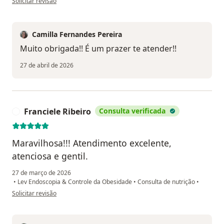
Solicitar revisão
Camilla Fernandes Pereira
Muito obrigada!! É um prazer te atender!!
27 de abril de 2026
Franciele Ribeiro
Consulta verificada
F
Maravilhosa!!! Atendimento excelente,
atenciosa e gentil.
27 de março de 2026
•
Lev Endoscopia & Controle da Obesidade
•
Consulta de nutrição
•
na opinião do utilizador Franciele Ribeiro
Solicitar revisão