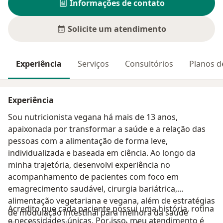
Informações de contato
Solicite um atendimento
Experiência
Serviços
Consultórios
Planos d
Experiência
Sou nutricionista vegana há mais de 13 anos,
apaixonada por transformar a saúde e a relação das
pessoas com a alimentação de forma leve,
individualizada e baseada em ciência. Ao longo da
minha trajetória, desenvolvi experiência no
acompanhamento de pacientes com foco em
emagrecimento saudável, cirurgia bariátrica,
alimentação vegetariana e vegana, além de estratégias
Acredito que cada paciente possui uma história, rotina
de modulação intestinal para melhora da saúde
e necessidades únicas. Por isso, meu atendimento é