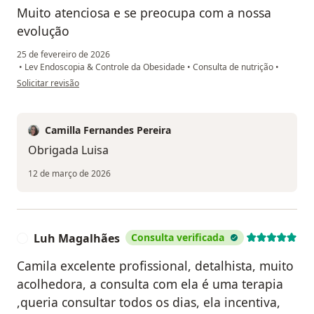
Muito atenciosa e se preocupa com a nossa
evolução
25 de fevereiro de 2026
•
Lev Endoscopia & Controle da Obesidade
•
Consulta de nutrição
•
na opinião do utilizador Luisa Cristina Brito Gonçalves Fernandes
Solicitar revisão
Camilla Fernandes Pereira
Obrigada Luisa
12 de março de 2026
Luh Magalhães
Consulta verificada
L
Camila excelente profissional, detalhista, muito
acolhedora, a consulta com ela é uma terapia
,queria consultar todos os dias, ela incentiva,