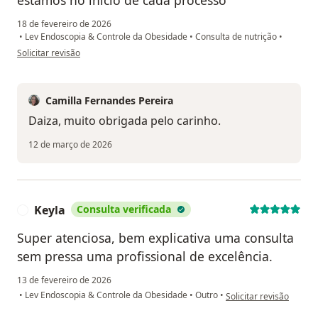
18 de fevereiro de 2026
•
Lev Endoscopia & Controle da Obesidade
•
Consulta de nutrição
•
na opinião do utilizador Daiza Cristina
Solicitar revisão
Camilla Fernandes Pereira
Daiza, muito obrigada pelo carinho.
12 de março de 2026
Keyla
Consulta verificada
K
Super atenciosa, bem explicativa uma consulta
sem pressa uma profissional de excelência.
13 de fevereiro de 2026
na opinião do utilizador
•
Lev Endoscopia & Controle da Obesidade
•
Outro
•
Solicitar revisão