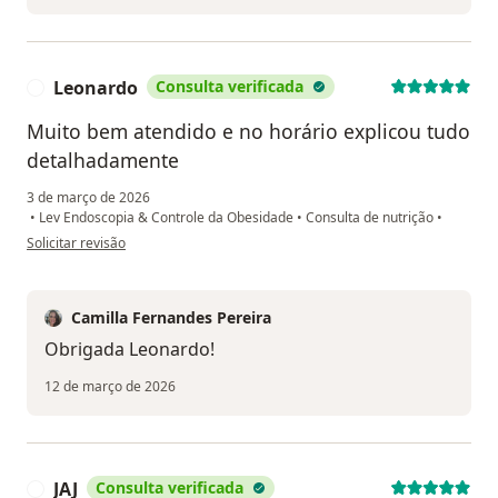
Leonardo
Consulta verificada
L
Muito bem atendido e no horário explicou tudo
detalhadamente
3 de março de 2026
•
Lev Endoscopia & Controle da Obesidade
•
Consulta de nutrição
•
na opinião do utilizador Leonardo
Solicitar revisão
Camilla Fernandes Pereira
Obrigada Leonardo!
12 de março de 2026
JAJ
Consulta verificada
J