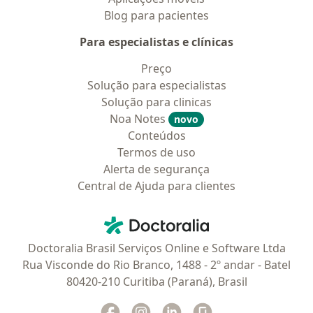
Blog para pacientes
Para especialistas e clínicas
Preço
Solução para especialistas
Solução para clinicas
Noa Notes
novo
Conteúdos
Termos de uso
Alerta de segurança
Central de Ajuda para clientes
Contato
Doctoralia - Homepage
Doctoralia Brasil Serviços Online e Software Ltda
Rua Visconde do Rio Branco, 1488 - 2º andar - Batel
80420-210 Curitiba (Paraná), Brasil
Facebook
abre num novo separador
Instagram
abre num novo separador
Linkedin
abre num novo separad
Glassdoor
abre num novo se