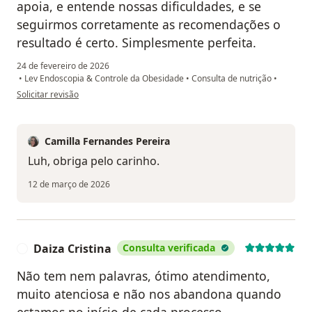
apoia, e entende nossas dificuldades, e se
seguirmos corretamente as recomendações o
resultado é certo. Simplesmente perfeita.
24 de fevereiro de 2026
•
Lev Endoscopia & Controle da Obesidade
•
Consulta de nutrição
•
na opinião do utilizador Luh Magalhães
Solicitar revisão
Camilla Fernandes Pereira
Luh, obriga pelo carinho.
12 de março de 2026
Daiza Cristina
Consulta verificada
D
Não tem nem palavras, ótimo atendimento,
muito atenciosa e não nos abandona quando
estamos no início de cada processo