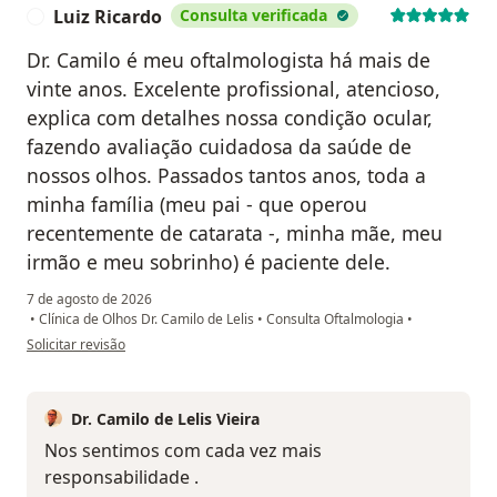
Luiz Ricardo
Consulta verificada
L
Dr. Camilo é meu oftalmologista há mais de
vinte anos. Excelente profissional, atencioso,
explica com detalhes nossa condição ocular,
fazendo avaliação cuidadosa da saúde de
nossos olhos. Passados tantos anos, toda a
minha família (meu pai - que operou
recentemente de catarata -, minha mãe, meu
irmão e meu sobrinho) é paciente dele.
7 de agosto de 2026
•
Clínica de Olhos Dr. Camilo de Lelis
•
Consulta Oftalmologia
•
na opinião do utilizador Luiz Ricardo
Solicitar revisão
Dr. Camilo de Lelis Vieira
Nos sentimos com cada vez mais
responsabilidade .