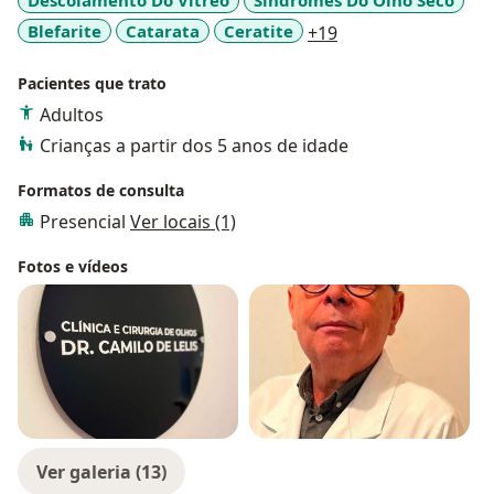
Descolamento Do Vítreo
Síndromes Do Olho Seco
a11y_sr_more_dis
Blefarite
Catarata
Ceratite
+19
Pacientes que trato
Adultos
Crianças a partir dos 5 anos de idade
Formatos de consulta
Presencial
Ver locais (1)
Fotos e vídeos
Ver galeria (13)