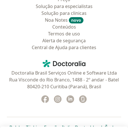
Solução para especialistas
Solução para clinicas
Noa Notes
novo
Conteúdos
Termos de uso
Alerta de segurança
Central de Ajuda para clientes
Contato
Doctoralia - Homepage
Doctoralia Brasil Serviços Online e Software Ltda
Rua Visconde do Rio Branco, 1488 - 2º andar - Batel
80420-210 Curitiba (Paraná), Brasil
Facebook
abre num novo separador
Instagram
abre num novo separador
Linkedin
abre num novo separad
Glassdoor
abre num novo se
abre num novo separador
abre num novo separador
abre num novo separador
abre num novo separado
abre num n
abre
Polska
,
Türkiye
,
España
,
Italia
,
Deutschland
,
Česko
,