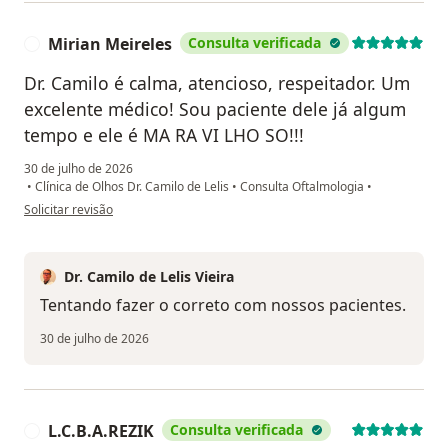
Mirian Meireles
Consulta verificada
M
Dr. Camilo é calma, atencioso, respeitador. Um
excelente médico! Sou paciente dele já algum
tempo e ele é MA RA VI LHO SO!!!
30 de julho de 2026
•
Clínica de Olhos Dr. Camilo de Lelis
•
Consulta Oftalmologia
•
na opinião do utilizador Mirian Meireles
Solicitar revisão
Dr. Camilo de Lelis Vieira
Tentando fazer o correto com nossos pacientes.
30 de julho de 2026
L.C.B.A.REZIK
Consulta verificada
L