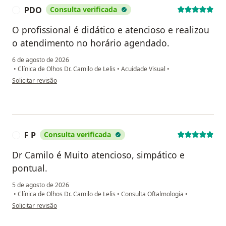
PDO
Consulta verificada
P
O profissional é didático e atencioso e realizou
o atendimento no horário agendado.
6 de agosto de 2026
•
Clínica de Olhos Dr. Camilo de Lelis
•
Acuidade Visual
•
na opinião do utilizador PDO
Solicitar revisão
F P
Consulta verificada
F
Dr Camilo é Muito atencioso, simpático e
pontual.
5 de agosto de 2026
•
Clínica de Olhos Dr. Camilo de Lelis
•
Consulta Oftalmologia
•
na opinião do utilizador F P
Solicitar revisão