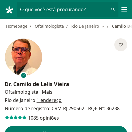
Men
O que você está procurando?
Homepage
Oftalmologista
Rio De Janeiro
Camilo De 
Mudar de cida
Dr.
Camilo de Lelis Vieira
sobre as especializações
Oftalmologista
·
Mais
Rio de Janeiro
1 endereço
Número de registro: CRM RJ 290562 - RQE Nº: 36238
1085 opiniões