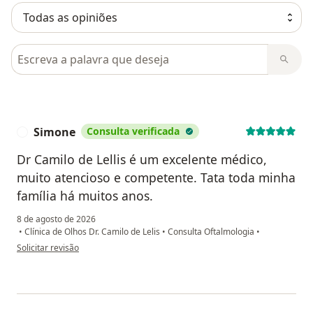
Pesquisar em opiniões
Simone
Consulta verificada
S
Dr Camilo de Lellis é um excelente médico,
muito atencioso e competente. Tata toda minha
família há muitos anos.
8 de agosto de 2026
•
Clínica de Olhos Dr. Camilo de Lelis
•
Consulta Oftalmologia
•
na opinião do utilizador Simone
Solicitar revisão