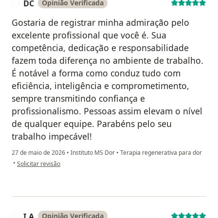
DC
Opinião Verificada
D
Gostaria de registrar minha admiração pelo
excelente profissional que você é. Sua
competência, dedicação e responsabilidade
fazem toda diferença no ambiente de trabalho.
É notável a forma como conduz tudo com
eficiência, inteligência e comprometimento,
sempre transmitindo confiança e
profissionalismo. Pessoas assim elevam o nível
de qualquer equipe. Parabéns pelo seu
trabalho impecável!
27 de maio de 2026
•
Instituto MS Dor
•
Terapia regenerativa para dor
na opinião do utilizador DC
•
Solicitar revisão
I.A
Opinião Verificada
I