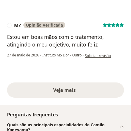
MZ
Opinião Verificada
M
Estou em boas mãos com o tratamento,
atingindo o meu objetivo, muito feliz
na opinião do utilizador MZ
27 de maio de 2026
•
Instituto MS Dor
•
Outro
•
Solicitar revisão
Veja mais
opiniões acima
Perguntas frequentes
Quais são as principais especialidades de Camilo
Kageyama?