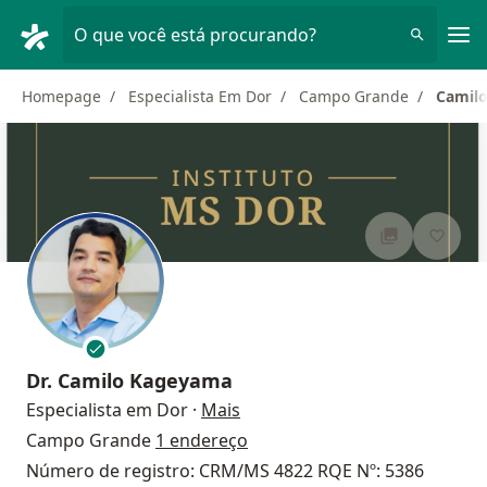
Men
O que você está procurando?
Homepage
Especialista Em Dor
Campo Grande
Camil
Dr.
Camilo Kageyama
sobre as especializações
Especialista em Dor
·
Mais
Campo Grande
1 endereço
Número de registro: CRM/MS 4822 RQE Nº: 5386