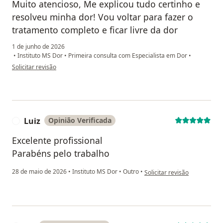
Muito atencioso, Me explicou tudo certinho e
resolveu minha dor! Vou voltar para fazer o
tratamento completo e ficar livre da dor
1 de junho de 2026
•
Instituto MS Dor
•
Primeira consulta com Especialista em Dor
•
na opinião do utilizador T.
Solicitar revisão
Luiz
Opinião Verificada
L
Excelente profissional
Parabéns pelo trabalho
na opinião do utilizador Luiz
28 de maio de 2026
•
Instituto MS Dor
•
Outro
•
Solicitar revisão