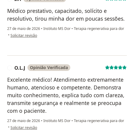
Médico prestativo, capacitado, solícito e
resolutivo, tirou minha dor em poucas sessões.
27 de maio de 2026
•
Instituto MS Dor
•
Terapia regenerativa para dor
na opinião do utilizador I.A
•
Solicitar revisão
O.L.J
Opinião Verificada
O
Excelente médico! Atendimento extremamente
humano, atencioso e competente. Demonstra
muito conhecimento, explica tudo com clareza,
transmite segurança e realmente se preocupa
com o paciente.
27 de maio de 2026
•
Instituto MS Dor
•
Terapia regenerativa para dor
na opinião do utilizador O.L.J
•
Solicitar revisão