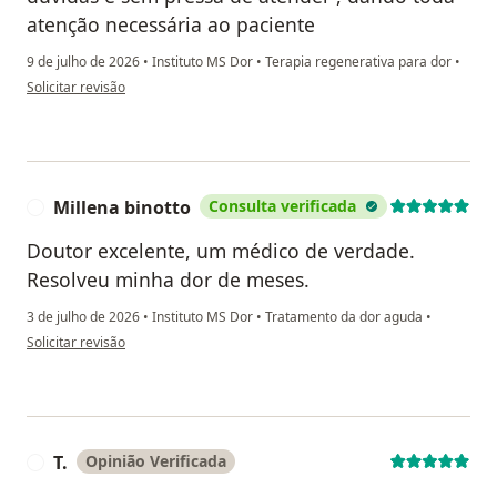
atenção necessária ao paciente
9 de julho de 2026
•
Instituto MS Dor
•
Terapia regenerativa para dor
•
na opinião do utilizador Josiane Santiago
Solicitar revisão
Millena binotto
Consulta verificada
M
Doutor excelente, um médico de verdade.
Resolveu minha dor de meses.
3 de julho de 2026
•
Instituto MS Dor
•
Tratamento da dor aguda
•
na opinião do utilizador Millena binotto
Solicitar revisão
T.
Opinião Verificada
T