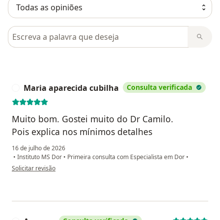
Pesquisar em opiniões
Maria aparecida cubilha
Consulta verificada
M
Muito bom. Gostei muito do Dr Camilo.
Pois explica nos mínimos detalhes
16 de julho de 2026
•
Instituto MS Dor
•
Primeira consulta com Especialista em Dor
•
na opinião do utilizador Maria aparecida cubilha
Solicitar revisão