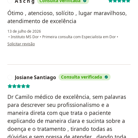
A s c n g
Consulta verificada
A
Ótimo , atencioso, solícito , lugar maravilhoso,
atendimento de excelência
13 de julho de 2026
•
Instituto MS Dor
•
Primeira consulta com Especialista em Dor
•
na opinião do utilizador A s c n g
Solicitar revisão
Josiane Santiago
Consulta verificada
J
Dr Camilo médico de excelência, sem palavras
para descrever seu profissionalismo e a
maneira direta com que trata o paciente
explicando de maneira clara e sucinta sobre a
doença e o tratamento , tirando todas as
dúvidas e sem pressa de atender , dando toda