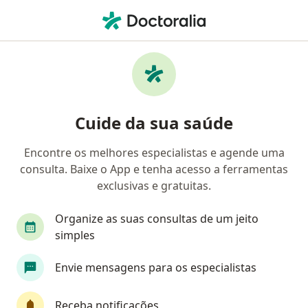
Men
Unibanco Saúde • Campinas, São Paulo SP
Filtros
Convênio:
Unibanco Saúde
Médicos Unibanco Saúde em Campinas
Cuide da sua saúde
Encontre os melhores especialistas e agende uma
Qual especialização você está procurando?
consulta. Baixe o App e tenha acesso a ferramentas
Oftalmologista
Ortopedista - Traumatologista
exclusivas e gratuitas.
Organize as suas consultas de um jeito
simples
Envie mensagens para os especialistas
Receba notificações