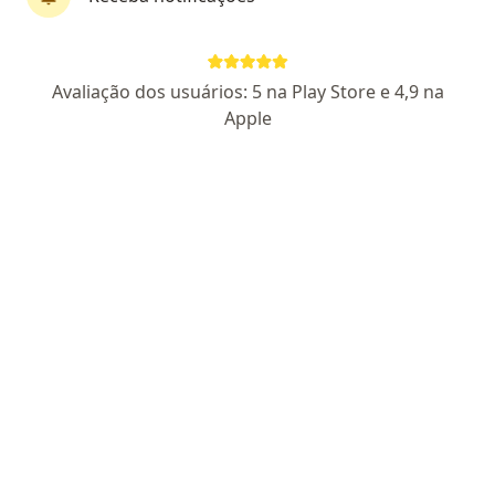
Dr. Antonio Albuquerque
·
Mais
Cirurgião buco-maxilo-facial, Dentista
Avaliação dos usuários: 5 na Play Store e 4,9 na
370 opiniões
Apple
CRO SP 117497
Especialista em Cirurgias Faciais
Pós Graduado em Cirurgia Maxilofacial
Empático e extremamente dedicado aos
resultados.
Endereço 1
Endereço 2
Teleconsulta
Rua Sampaio Ferraz, 266, Campinas
•
Mapa
Antonio Albuquerque, Bucomaxilofacial
Aceita Unibanco Saúde
Retorno de consultas Cirurgia e traumatologia Buco-maxilo-facial