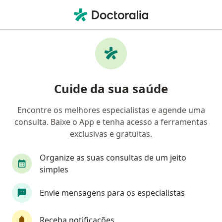
Men
Cardiologista • Balneário Camboriú, Santa Catarina SC
Filtros
Convênio:
Valemed
Cardiologistas Valemed em Balneário
Cuide da sua saúde
Camboriú
Encontre os melhores especialistas e agende uma
consulta. Baixe o App e tenha acesso a ferramentas
exclusivas e gratuitas.
Organize as suas consultas de um jeito
simples
Dra. Sheila Liebl
Envie mensagens para os especialistas
Cardiologista
43 opiniões
Receba notificações