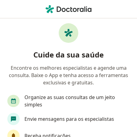
Men
Cardiologista • Belém do Pará, Pará PA
Filtros
Convênio:
Garantia de Saúde
Cardiologistas Garantia de Saúde em Belém
Cuide da sua saúde
do Pará
Encontre os melhores especialistas e agende uma
consulta. Baixe o App e tenha acesso a ferramentas
exclusivas e gratuitas.
Organize as suas consultas de um jeito
simples
Dra. Andressa Cruz
Envie mensagens para os especialistas
·
Mais
Cardiologista
24 opiniões
Receba notificações