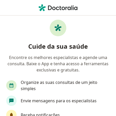
Men
Cardiologista • Setor Bosque Da Saude, Brasília, Distrito Federal DF
Filtros
Convênio
Mapa
Cardiologistas em Setor Bosque Da Saude,
Cuide da sua saúde
Brasília
Encontre os melhores especialistas e agende uma
consulta. Baixe o App e tenha acesso a ferramentas
Qual é o seu convênio?
exclusivas e gratuitas.
Unimed
Bradesco Saúde
Sul América Saú
Organize as suas consultas de um jeito
simples
Envie mensagens para os especialistas
Receba notificações