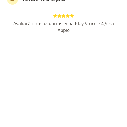
Dr. Manuel Felipe Morais Santos
Avaliação dos usuários: 5 na Play Store e 4,9 na
·
Mais
Cardiologista, Especialista em clínica médica
Apple
140 opiniões
CRM DF 26061
RQE 17266 - RQE 17265
Endereço
Teleconsulta
Quadra Sgas 915 Sala 105, Brasília
•
Mapa
Clínica Speciality - Medicina Integrada - Centro Clínico Advance I
Consulta Cardiologia
R$ 1.000
Esse especialista não oferece agendamento online para esse endereço.
Solicite um atendimento