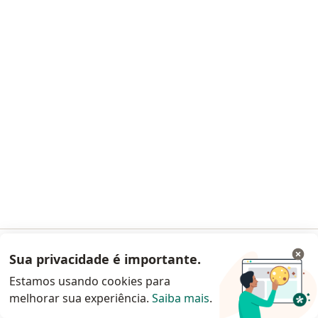
Dra. Jéssica de Andrade
Cardiologista
CRM: 41879-PR
- RQE Nº: 29428
Rua Presidente Rodrigo Otavio, 830, Curitiba
•
Mapa
Clinica de Arritmias e Sincope
Consulta Cardiologia
Preço não disponível
Esse especialista não oferece agendamento online para esse endereço.
Solicite um atendimento
Sua privacidade é importante.
Acessar App
Estamos usando cookies para
melhorar sua experiência.
Saiba mais
.
Continuar pelo site da Doctoralia