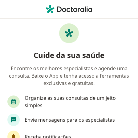
Men
Cardiologista • Alto Da Xv, Curitiba, Paraná PR
Filtros
• 1
Convênio
Mapa
Cardiologistas em Alto Da Xv, Curitiba
Cuide da sua saúde
Encontre os melhores especialistas e agende uma
Qual é o seu convênio?
consulta. Baixe o App e tenha acesso a ferramentas
Unimed
CASSIND
Copel
Sinam
exclusivas e gratuitas.
Organize as suas consultas de um jeito
simples
Envie mensagens para os especialistas
Receba notificações