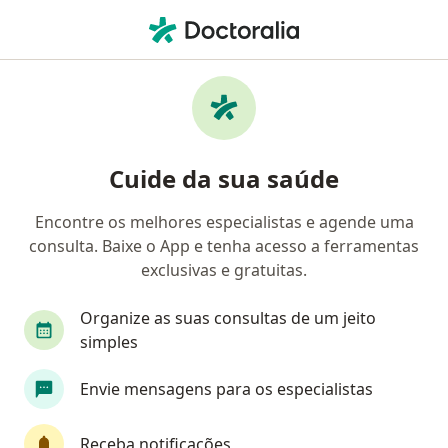
Men
Cardiologista • Florianópolis, Santa Catarina SC
Filtros
Convênio:
Eletros-Saúde
Cardiologistas Eletros-Saúde em
Cuide da sua saúde
Florianópolis
Encontre os melhores especialistas e agende uma
consulta. Baixe o App e tenha acesso a ferramentas
exclusivas e gratuitas.
Organize as suas consultas de um jeito
simples
Clínica Unicardio
Envie mensagens para os especialistas
Cardiologista, Especialista em diagnóstico por imagem,
·
Mais
Endocrinologista
Receba notificações