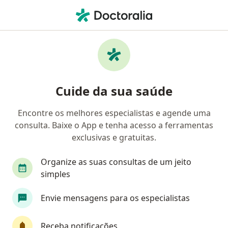
Men
Cardiologista • Goiânia, Goiás GO
Filtros
Convênio:
Saúde Caixa
Cardiologistas Saúde Caixa em Goiânia
Cuide da sua saúde
Encontre os melhores especialistas e agende uma
consulta. Baixe o App e tenha acesso a ferramentas
exclusivas e gratuitas.
Organize as suas consultas de um jeito
simples
First Class
Envie mensagens para os especialistas
Dr. Lucas Nolêto de Oliveira
Cardiologista
Receba notificações
47 opiniões