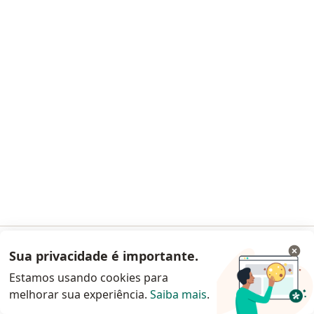
575 opiniões
Dra. Patrícia Souza de Almeida Borges: CRM - GO: 17446
Rua 1144, 45, Goiânia
•
Mapa
Liver - Instituto do Fígado de Goiás
Consulta Cardiologia
R$ 250
Nenhum profissional neste centro médico tem consultas disponíveis
Mostrar perfil
Sua privacidade é importante.
Acessar App
Estamos usando cookies para
melhorar sua experiência.
Saiba mais
.
Continuar pelo site da Doctoralia