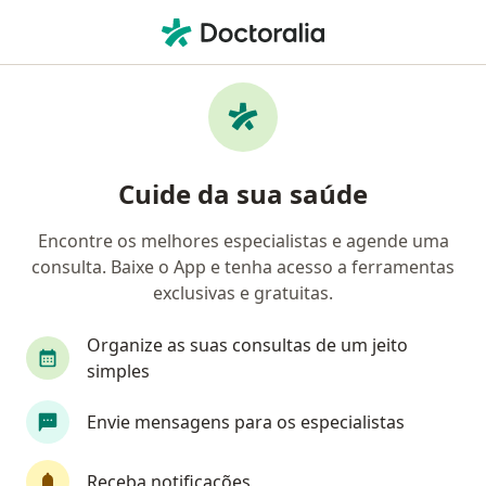
Men
Cardiologista • Setor Marista, Goiânia, Goiás GO
Filtros
• 1
Convênio
Mapa
Cardiologistas em Setor Marista, Goiânia
Cuide da sua saúde
Encontre os melhores especialistas e agende uma
Qual é o seu convênio?
consulta. Baixe o App e tenha acesso a ferramentas
Unimed
Bradesco Saúde
exclusivas e gratuitas.
Sul América Saúde
Amil
Organize as suas consultas de um jeito
simples
Golden Cross
Veja mais
Envie mensagens para os especialistas
Receba notificações