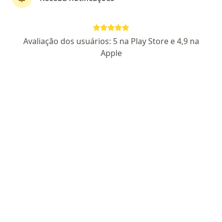
Avaliação dos usuários: 5 na Play Store e 4,9 na
Apple
First Class
Dra. Sarah Mariana Renovato Martins
Souza
Cardiologista
37 opiniões
CRM: 22808-GO
- RQE Nº: 15017
- RQE Nº: 15873
Endereço
Teleconsulta
R. 1134, 120 - qd 242 lt 9 10, Goiânia
•
Mapa
Instituto Gustavo Modesto