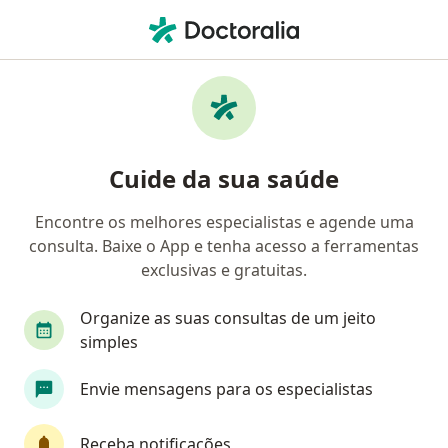
Men
Cardiologista • Santa Rosa, Niterói, Rio de Janeiro RJ
Filtros
• 1
Convênio
Mapa
Cardiologistas em Santa Rosa, Niterói
Cuide da sua saúde
Encontre os melhores especialistas e agende uma
Qual é o seu convênio?
consulta. Baixe o App e tenha acesso a ferramentas
Amil
CABERJ
Caberj Integral Saúde
F
exclusivas e gratuitas.
Organize as suas consultas de um jeito
simples
Envie mensagens para os especialistas
Receba notificações