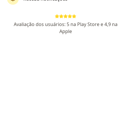
First Class
Dra. Fernanda Turque
Avaliação dos usuários: 5 na Play Store e 4,9 na
Cardiologista, Médica clínica geral
Apple
51 opiniões
CRM RJ 52.0111902-8
RQE 46796
RQE 42380
Rua Ministro Otávio Kelly 337 - Sala 801, Niterói
•
Mapa
Dra Fernanda Turque
Consulta Cardiologia
R$ 400
Esse especialista não oferece agendamento online para esse endereço.
Solicite um atendimento