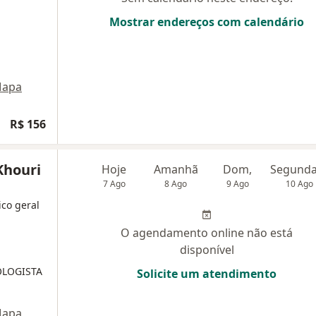
Mostrar endereços com calendário
apa
R$ 156
Khouri
Hoje
Amanhã
Dom,
7 Ago
8 Ago
9 Ago
10 Ago
ico geral
O agendamento online não está
disponível
OLOGISTA
Solicite um atendimento
apa