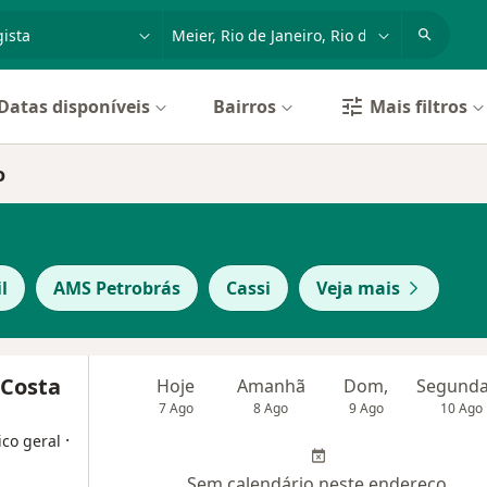
dade, doença ou nome
cidade ou região
Datas disponíveis
Bairros
Mais filtros
o
l
AMS Petrobrás
Cassi
Veja mais
 Costa
Hoje
Amanhã
Dom,
7 Ago
8 Ago
9 Ago
10 Ago
·
ico geral
Sem calendário neste endereço.