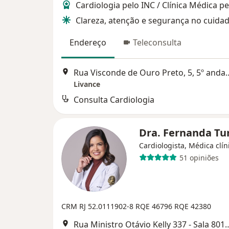
Cardiologia pelo INC / Clínica Médica p
Clareza, atenção e segurança no cuida
Endereço
Teleconsulta
Rua Visconde de Ouro Preto, 5
Livance
Consulta Cardiologia
Dra. Fernanda T
Cardiologista, Médica clín
51 opiniões
CRM RJ 52.0111902-8
RQE 46796
RQE 42380
Rua Ministro Otávio Kelly 337 