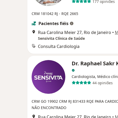
177 opiniões
CRM 181042 RJ - RQE 2665
Pacientes fiéis
Rua Carolina Meier 27, Rio de Janeiro
•
M
Sensivita Clínica de Saúde
Consulta Cardiologia
Dr. Raphael Sakr 
Cardiologista, Médico clín
44 opiniões
CRM GO 19902
CRM RJ 831433
RQE PARA CARDI
NÃO ENCONTRADO
Rua Carolina Meier 27, Rio de Janeiro
•
M