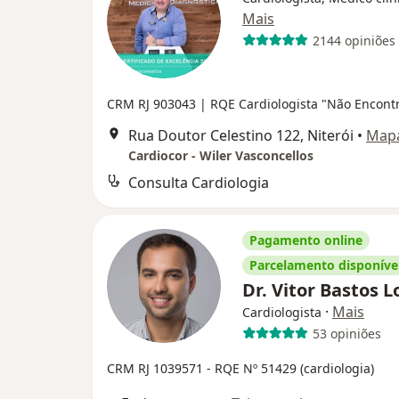
Mais
2144 opiniões
CRM RJ 903043
| RQE Cardiologista "Não Encont
Rua Doutor Celestino 122, Niterói
•
Map
Cardiocor - Wiler Vasconcellos
Consulta Cardiologia
Pagamento online
Parcelamento disponíve
Dr. Vitor Bastos L
·
Mais
Cardiologista
53 opiniões
CRM RJ 1039571
- RQE Nº 51429 (cardiologia)