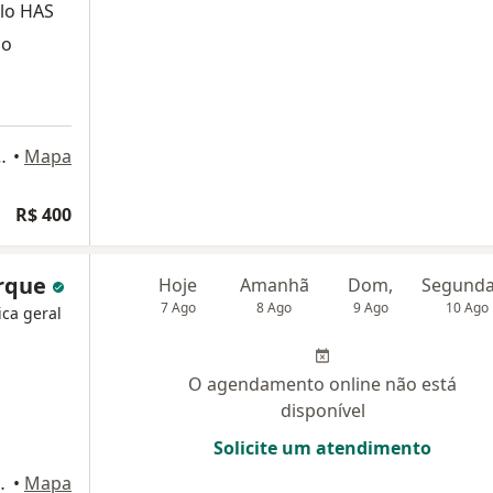
elo HAS
do
, 5º andar, Rio de Janeiro
•
Mapa
R$ 400
urque
Hoje
Amanhã
Dom,
7 Ago
8 Ago
9 Ago
10 Ago
ica geral
O agendamento online não está
disponível
Solicite um atendimento
- Sala 801, Niterói
•
Mapa