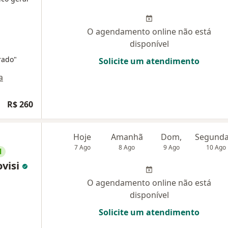
O agendamento online não está
disponível
rado"
Solicite um atendimento
a
R$ 260
Hoje
Amanhã
Dom,
7 Ago
8 Ago
9 Ago
10 Ago
l
ovisi
O agendamento online não está
disponível
Solicite um atendimento