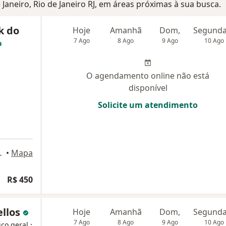
e Janeiro, Rio de Janeiro RJ, em áreas próximas à sua busca.
k do
Hoje
Amanhã
Dom,
7 Ago
8 Ago
9 Ago
10 Ago
O agendamento online não está
disponível
Solicite um atendimento
 Rio de Janeiro
•
Mapa
R$ 450
ellos
Hoje
Amanhã
Dom,
7 Ago
8 Ago
9 Ago
10 Ago
·
ico geral