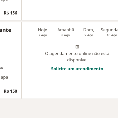
R$ 156
cante
Hoje
Amanhã
Dom,
7 Ago
8 Ago
9 Ago
10 Ago
O agendamento online não está
disponível
44
Solicite um atendimento
apa
R$ 150