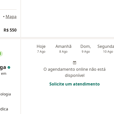
•
Mapa
R$ 550
Hoje
Amanhã
Dom,
7 Ago
8 Ago
9 Ago
10 Ago
l
nga
O agendamento online não está
a em
disponível
Solicite um atendimento
ologia
édica