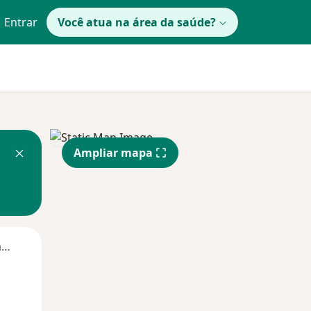
Entrar
Você atua na área da saúde?
Ampliar mapa
Segunda-feira
Ter,
Qua
Qui,
11 Ago
12 Ago
13 Ago