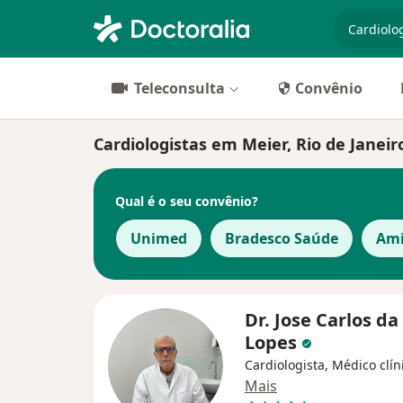
especiali
Teleconsulta
Convênio
Cardiologistas em Meier, Rio de Janeir
Qual é o seu convênio?
Unimed
Bradesco Saúde
Ami
Dr. Jose Carlos da
Lopes
Cardiologista, Médico clín
Mais