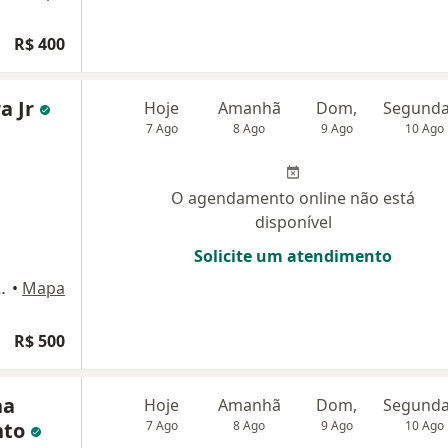
R$ 400
ra Jr
Hoje
Amanhã
Dom,
7 Ago
8 Ago
9 Ago
10 Ago
O agendamento online não está
disponível
Solicite um atendimento
000, Rio de Janeiro
•
Mapa
R$ 500
na
Hoje
Amanhã
Dom,
nto
7 Ago
8 Ago
9 Ago
10 Ago