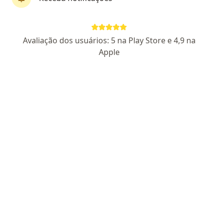
Dr. Valeria Mendonca Mari Matos
·
Mais
Cardiologista
Avaliação dos usuários: 5 na Play Store e 4,9 na
CRM 15972 BA
Apple
Rua Barão de Cotegipe, 36, Salvador
•
Mapa
Clivale Calçada
Primeira consulta Cardiologia
Preço não disponível
Esse especialista não oferece agendamento online para esse endereço.
Solicite um atendimento