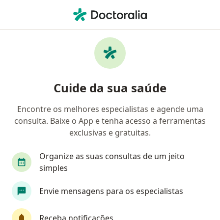
Men
Cardiologista • Calçada, Salvador, Bahia BA
Filtros
• 1
Convênio
Mapa
Cardiologistas em Calçada, Salvador
Cuide da sua saúde
Encontre os melhores especialistas e agende uma
Qual é o seu convênio?
consulta. Baixe o App e tenha acesso a ferramentas
Unimed
Bradesco Saúde
Sul América Saú
exclusivas e gratuitas.
Organize as suas consultas de um jeito
simples
Envie mensagens para os especialistas
Receba notificações