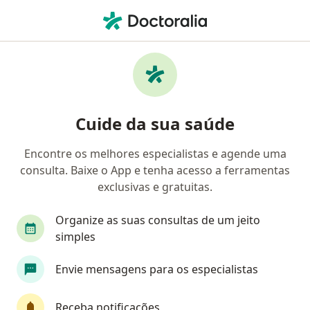
Men
Cardiologista • Santa Rita, Paraíba PB
Filtros
Convênio
Mapa
Cardiologistas em Santa Rita
Cuide da sua saúde
Encontre os melhores especialistas e agende uma
Qual é o seu convênio?
consulta. Baixe o App e tenha acesso a ferramentas
Bradesco Saúde
Sul América Saúde
Amil
exclusivas e gratuitas.
Organize as suas consultas de um jeito
simples
Envie mensagens para os especialistas
Receba notificações