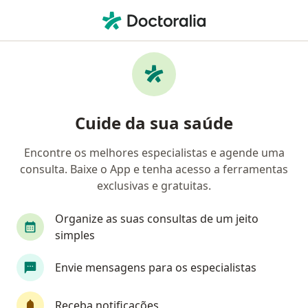
Men
Cardiologista • Encruzilhada, Santos, São Paulo SP
Filtros
• 1
Convênio
Mapa
Cardiologistas em Encruzilhada, Santos
Cuide da sua saúde
Encontre os melhores especialistas e agende uma
Qual é o seu convênio?
consulta. Baixe o App e tenha acesso a ferramentas
Unimed
Bradesco Saúde
Sul América Saú
exclusivas e gratuitas.
Organize as suas consultas de um jeito
simples
Envie mensagens para os especialistas
Receba notificações