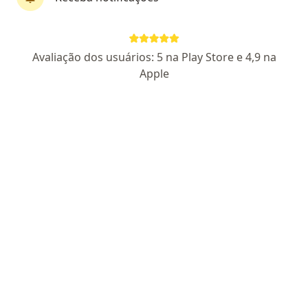
Dr. Sergio Luz Rios
Cardiologista
Avaliação dos usuários: 5 na Play Store e 4,9 na
26 opiniões
Apple
CRM SP 120467
RQE Nº: 142753
Av. Ana Costa 323, Santos
•
Mapa
Acesso Saúde Baixada Santista
Ecodopplercardiograma transtoracico
R$ 230
Esse especialista não oferece agendamento online para esse endereço.
Solicite um atendimento