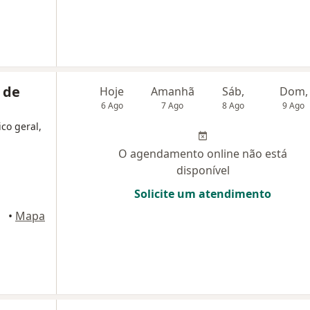
 de
Hoje
Amanhã
Sáb,
Dom,
6 Ago
7 Ago
8 Ago
9 Ago
ico geral,
O agendamento online não está
disponível
Solicite um atendimento
caba
•
Mapa