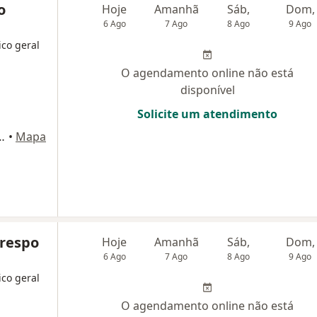
o
Hoje
Amanhã
Sáb,
Dom,
6 Ago
7 Ago
8 Ago
9 Ago
ico geral
O agendamento online não está
disponível
Solicite um atendimento
 Salerno, 157, Sorocaba
•
Mapa
Crespo
Hoje
Amanhã
Sáb,
Dom,
6 Ago
7 Ago
8 Ago
9 Ago
ico geral
O agendamento online não está