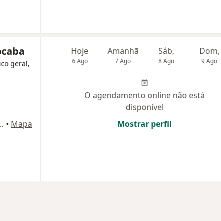
ocaba
Hoje
Amanhã
Sáb,
Dom,
6 Ago
7 Ago
8 Ago
9 Ago
ico geral,
O agendamento online não está
disponível
 Salerno, 157, Sorocaba
•
Mapa
Mostrar perfil