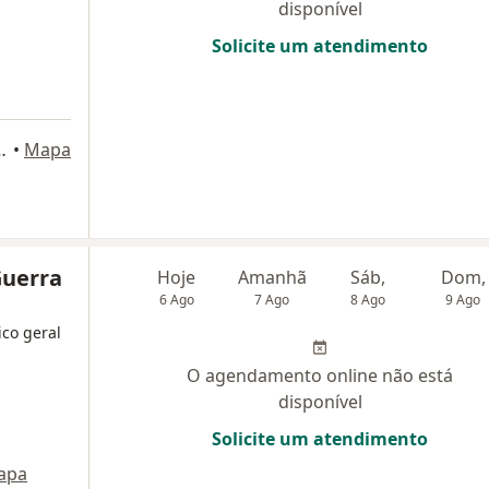
disponível
Solicite um atendimento
dar Sala 102, Sorocaba
•
Mapa
Guerra
Hoje
Amanhã
Sáb,
Dom,
6 Ago
7 Ago
8 Ago
9 Ago
ico geral
O agendamento online não está
disponível
Solicite um atendimento
apa