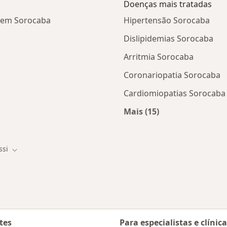
Doenças mais tratadas
i em Sorocaba
Hipertensão Sorocaba
Dislipidemias Sorocaba
Arritmia Sorocaba
Coronariopatia Sorocaba
Cardiomiopatias Sorocaba
Mais (15)
tas da Cassi
Mais na categoria: D
ssi
de cidade
Mudar de cidade
tes
Para especialistas e clínic