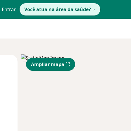
Entrar
Você atua na área da saúde?
Segunda-feira
Ter,
Qua
Ampliar mapa
10 Ago
11 Ago
12 Ago