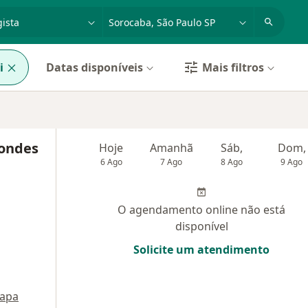
dade, doença ou nome
cidade ou região
i
Datas disponíveis
Mais filtros
condes
Hoje
Amanhã
Sáb,
Dom,
6 Ago
7 Ago
8 Ago
9 Ago
O agendamento online não está
disponível
Solicite um atendimento
apa