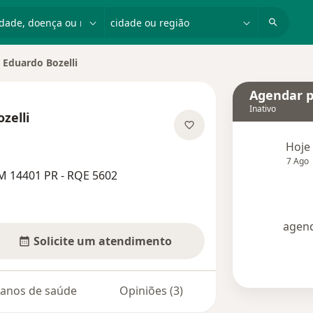
dade, doença ou nome
cidade ou região
 Eduardo Bozelli
idade
Agendar p
Inativo
zelli
e as especializações
Hoje
7 Ago
M 14401 PR - RQE 5602
agend
Solicite um atendimento
lanos de saúde
Opiniões (3)