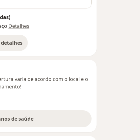
das)
eço
Detalhes
 detalhes
bre o endereço
rtura varia de acordo com o local e o
ndamento!
lanos de saúde