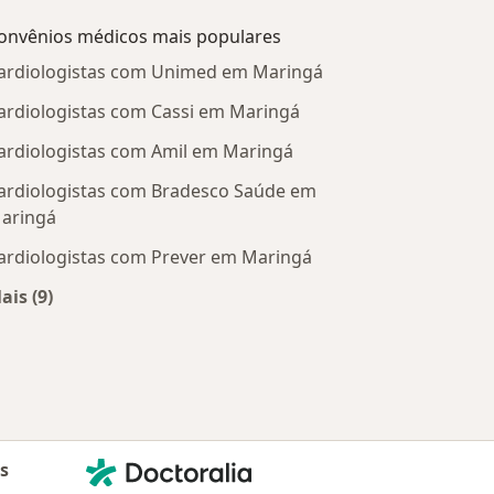
onvênios médicos mais populares
ardiologistas com Unimed em Maringá
ardiologistas com Cassi em Maringá
ardiologistas com Amil em Maringá
ardiologistas com Bradesco Saúde em
aringá
ardiologistas com Prever em Maringá
ais (9)
Mais na categoria: Convênios médicos mais populare
Contato
Doctoralia - Homepage
as