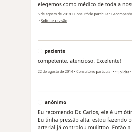
elegemos como médico de toda a noss
5 de agosto de 2019
•
Consultório particular
•
Acompanham
na opinião do utilizador Sua conta foi excluída
•
Solicitar revisão
paciente
P
competente, atencioso. Excelente!
na opiniã
22 de agosto de 2014
•
Consultório particular
•
•
Solicitar
anônimo
A
Eu recomendo Dr. Carlos, ele é um óti
Eu tinha pressão alta, estou fazendo 
arterial já controlou muiittoo. Então 