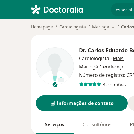
especiali
Homepage
Cardiologista
Maringá
Carlos
Mudar de c
Dr.
Carlos Eduardo Bo
sobr
Cardiologista
·
Mais
Maringá
1 endereço
Número de registro: CR
3 opiniões
Informações de contato
Serviços
Consultórios
P