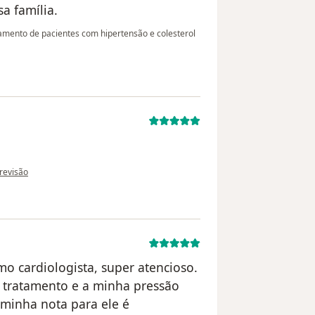
a família.
ento de pacientes com hipertensão e colesterol
o do utilizador paciente
 revisão
mo cardiologista, super atencioso.
o tratamento e a minha pressão
a minha nota para ele é