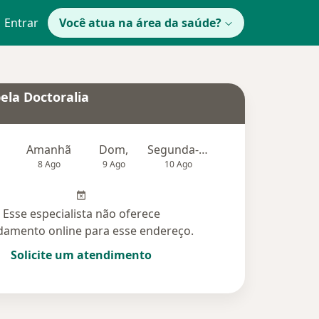
Entrar
Você atua na área da saúde?
ela Doctoralia
Amanhã
Dom,
Segunda-feira
Ter,
Qu
8 Ago
9 Ago
10 Ago
11 Ago
12 Ag
Esse especialista não oferece
amento online para esse endereço.
Solicite um atendimento