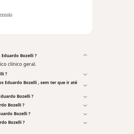
ão do utilizador anônimo
 revisão
 Eduardo Bozelli ?
co clínico geral.
li ?
 Eduardo Bozelli , sem ter que ir até
duardo Bozelli ?
do Bozelli ?
uardo Bozelli ?
do Bozelli ?