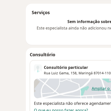
Serviços
Sem informação sobre 
Este especialista ainda não adicionou
Consultório
Consultório particular
Rua Luiz Gama, 158,
Maringá
87014-110
Ampliar o
ab
Disponibilidade
Este especialista não oferece agendame
O que eu posso fazer agora?