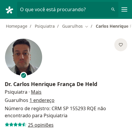
Men
O que você está procurando?
Homepage
Psiquiatra
Guarulhos
Carlos Henrique 
Mudar de cidade
Dr.
Carlos Henrique França De Held
sobre as especializações
Psiquiatra
·
Mais
Guarulhos
1 endereço
Número de registro: CRM SP 155293 RQE não
encontrado para Psiquiatria
25 opiniões