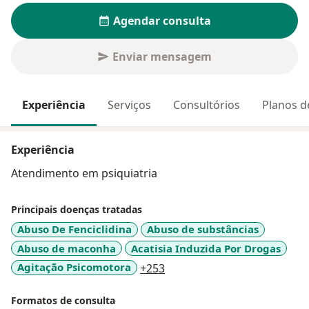
Agendar consulta
Enviar mensagem
Experiência
Serviços
Consultórios
Planos d
Experiência
Atendimento em psiquiatria
Principais doenças tratadas
Abuso De Fenciclidina
Abuso de substâncias
Abuso de maconha
Acatisia Induzida Por Drogas
a11y_sr_more_diseases
Agitação Psicomotora
+253
Formatos de consulta