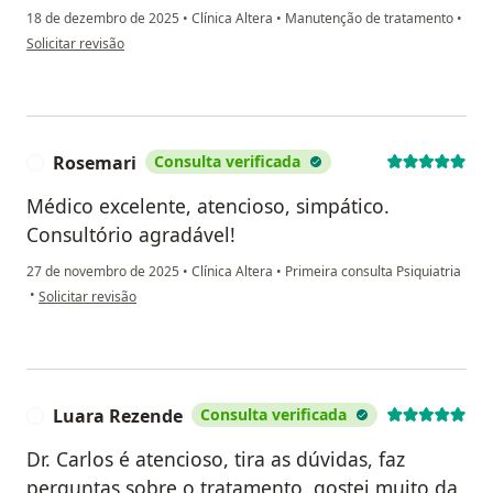
18 de dezembro de 2025
•
Clínica Altera
•
Manutenção de tratamento
•
na opinião do utilizador Telmo Camargo
Solicitar revisão
Rosemari
Consulta verificada
R
Médico excelente, atencioso, simpático.
Consultório agradável!
27 de novembro de 2025
•
Clínica Altera
•
Primeira consulta Psiquiatria
na opinião do utilizador Rosemari
•
Solicitar revisão
Luara Rezende
Consulta verificada
L
Dr. Carlos é atencioso, tira as dúvidas, faz
perguntas sobre o tratamento, gostei muito da