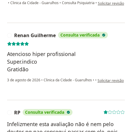
na opinião do utiliz
•
Clinica da Cidade - Guarulhos
•
Consulta Psiquiatria
•
Solicitar revisão
Renan Guilherme
Consulta verificada
R
Atencioso hiper profissional
Super.indico
Gratidão
na opinião do utiliz
3 de agosto de 2026
•
Clinica da Cidade - Guarulhos
•
•
Solicitar revisão
RP
Consulta verificada
R
Infelizmente esta avaliação não é nem pelo
doutor pq nao consegui passar com ele, pois