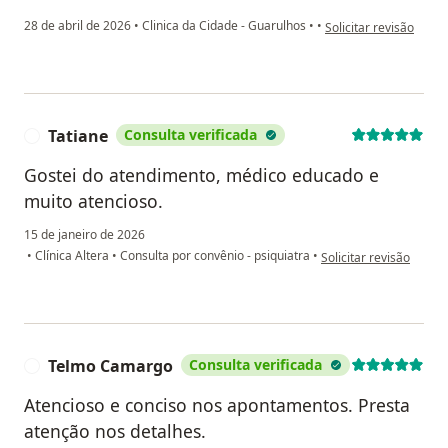
na opinião do utilizado
28 de abril de 2026
•
Clinica da Cidade - Guarulhos
•
•
Solicitar revisão
Tatiane
Consulta verificada
T
Gostei do atendimento, médico educado e
muito atencioso.
15 de janeiro de 2026
na opinião do utilizado
•
Clínica Altera
•
Consulta por convênio - psiquiatra
•
Solicitar revisão
Telmo Camargo
Consulta verificada
T
Atencioso e conciso nos apontamentos. Presta
atenção nos detalhes.