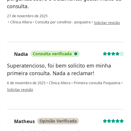
consulta.
27 de novembro de 2025
na opinião do utilizad
•
Clínica Altera
•
Consulta por convênio - psiquiatra
•
Solicitar revisão
Nadia
Consulta verificada
N
Superatencioso, foi bem solícito em minha
primeira consulta. Nada a reclamar!
6 de novembro de 2025
•
Clínica Altera
•
Primeira consulta Psiquiatria
•
na opinião do utilizador Nadia
Solicitar revisão
Matheus
Opinião Verificada
M