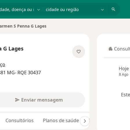
dade, doença ou nome
cidade ou região
armen S Penna G Lages
 G Lages
Consult
Consulta
bre as especializações
eço
Hoje
881 MG- RQE 30437
8 Ago
Este
Enviar mensagem
Consultórios
Planos de saúde
Opiniões (38)
D