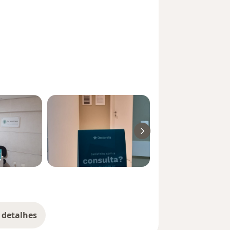
 detalhes
bre a experiência