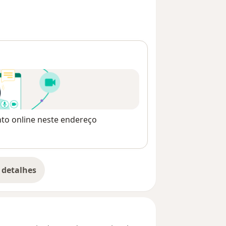
nto online neste endereço
 detalhes
bre o endereço