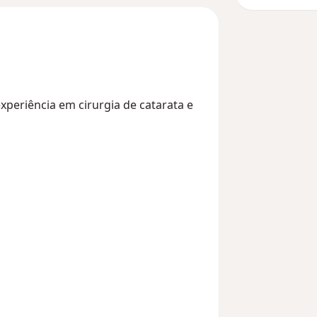
periência em cirurgia de catarata e
11y_sr_more_diseases