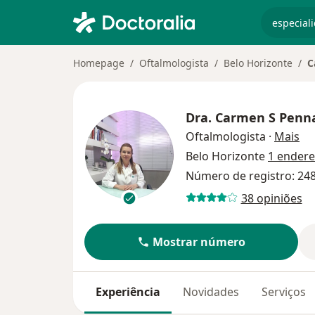
especiali
Homepage
Oftalmologista
Belo Horizonte
C
Dra.
Carmen S Penna
so
Oftalmologista
·
Mais
Belo Horizonte
1 ender
Número de registro: 24
38 opiniões
Mostrar número
Experiência
Novidades
Serviços