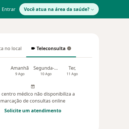
Entrar
Você atua na área da saúde?
a no local
Teleconsulta
 no local
Teleconsulta
Amanhã
Segunda-feira
Ter,
Qua
Qui,
9 Ago
10 Ago
11 Ago
12 Ago
13 Ag
 centro médico não disponibiliza a
marcação de consultas online
Solicite um atendimento
úvidas respondidas (10)