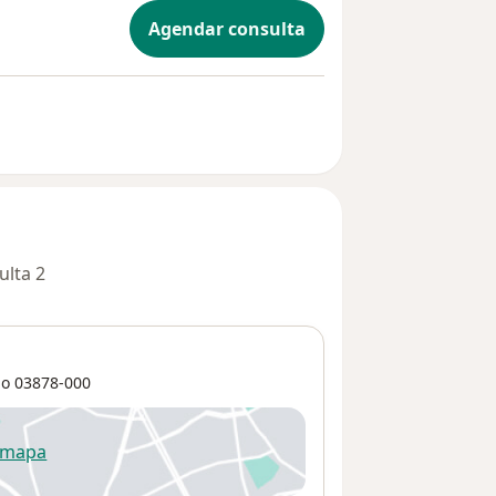
Agendar consulta
ulta 2
lo
03878-000
 mapa
re num novo separador