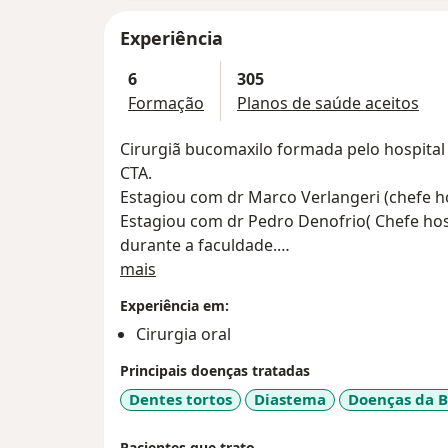
Experiência
6
305
Formação
Planos de saúde aceitos
Cirurgiã bucomaxilo formada pelo hospital
CTA.
Estagiou com dr Marco Verlangeri (chefe hos
Estagiou com dr Pedro Denofrio( Chefe hos
durante a faculdade.
Sobre mim
Estagio em humanização faculdade UNIP
mais
Estagiou com Dra Karla Silva durante a fac
Experiência em:
administradora da clínica Kalio.
Cirurgia oral
Acompanhou como observership cirurgias co
libanes, hospital blanc, hospital Edmundo 
Principais doenças tratadas
Atuou como professora auxiliar do curso d
Dentes tortos
Diastema
Doenças da 
faculdade CTA coordenador George Lamacc
Curso de DTM e neuropatias- André Porpor
Pacientes que trato