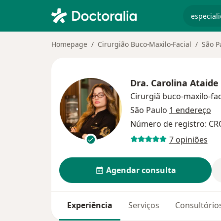
especiali
Homepage
Cirurgião Buco-Maxilo-Facial
São P
Dra.
Carolina Ataide
Cirurgiã buco-maxilo-fac
São Paulo
1 endereço
Número de registro: C
7 opiniões
Agendar consulta
Experiência
Serviços
Consultório