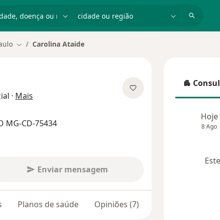
dade, doença ou nome
cidade ou região
aulo
Carolina Ataide
Mudar de cidade
Consul
Consulta
sobre as especializações
ial
·
Mais
Hoje
RO MG-CD-75434
8 Ago
Este
Enviar mensagem
s
Planos de saúde
Opiniões (7)