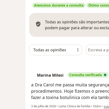
Atencioso durante a consulta
Ótimo consu
Todas as opiniões são importantes,
podem pagar para alterar ou exclu
Pesquisar e
Marina Milesi
Consulta verificada
M
a Dra Carol me passa muita segurança
procedimentos. Hoje fizemos o preenc
fazer a toxina botulinica com ela tam
na o
3 de julho de 2026
•
Luma Clinica da Família
•
Outro
•
Soli