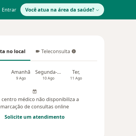
Entrar
Você atua na área da saúde?
ta no local
Teleconsulta
 no local
Teleconsulta
Amanhã
Segunda-feira
Ter,
Qua
Qui,
9 Ago
10 Ago
11 Ago
12 Ago
13 Ag
 centro médico não disponibiliza a
marcação de consultas online
Solicite um atendimento