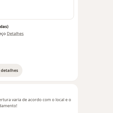
das)
eço
Detalhes
 detalhes
bre o endereço
rtura varia de acordo com o local e o
ndamento!