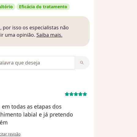
ltório
Eficácia do tratamento
 por isso os especialistas não
Saber mais sobre pareceres
ir uma opinião.
Saiba mais.
m opiniões
 em todas as etapas dos
himento labial e já pretendo
bém
pinião do utilizador Marina Milesi
citar revisão