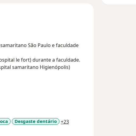
 samaritano São Paulo e faculdade
pital le fort) durante a faculdade.
pital samaritano Higienópolis)
uldade, se tornando sócia
m dr Flávio Fidencio hospital sírio
Vasconcellos.
e cirugia oral menor avançada na
a11y_sr_more_diseases
Boca
Desgaste dentário
+23
hia.
atti