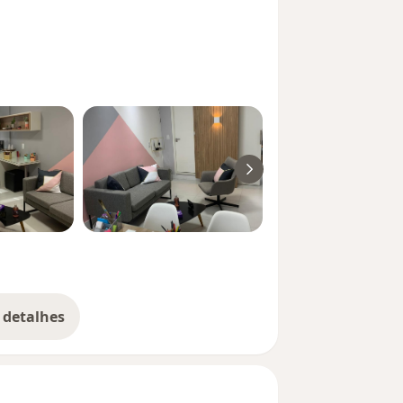
 detalhes
bre a experiência