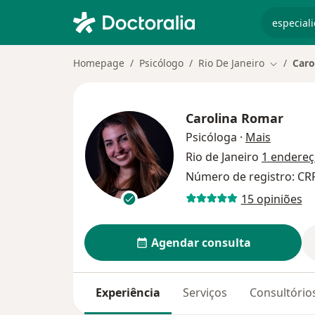
especiali
Homepage
Psicólogo
Rio De Janeiro
Caro
Mudar de
Carolina Romar
sobre as
Psicóloga
·
Mais
Rio de Janeiro
1 endere
Número de registro: CR
15 opiniões
Agendar consulta
Experiência
Serviços
Consultório