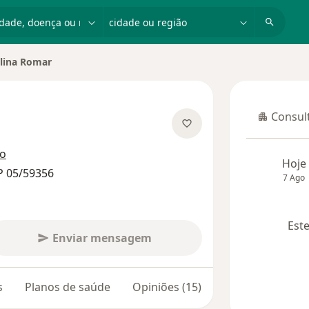
dade, doença ou nome
cidade ou região
lina Romar
 cidade
Consult
Consulta
 especializações
ço
Hoje
P 05/59356
7 Ago
Este
Enviar mensagem
s
Planos de saúde
Opiniões (15)