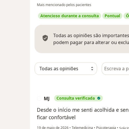
Mais mencionado pelos pacientes
Atencioso durante a consulta
Pontual
Ó
Todas as opiniões são importantes,
podem pagar para alterar ou exclu
Pesquisar e
MJ
Consulta verificada
M
Desde o início me senti acolhida e se
ficar confortável
na opi
19 de maio de 2026
•
Telemedicina
•
Psicoterapia
•
Solici