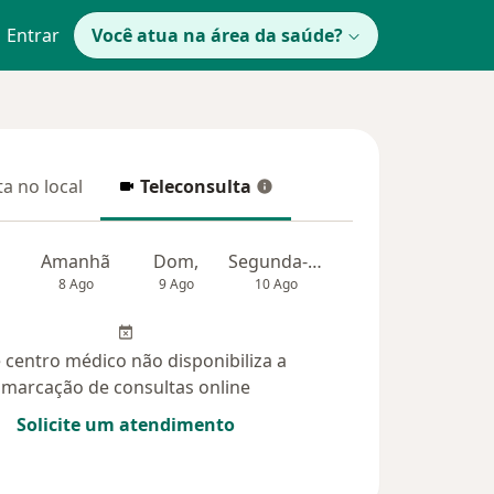
Entrar
Você atua na área da saúde?
a no local
Teleconsulta
 no local
Teleconsulta
Amanhã
Dom,
Segunda-feira
Ter,
Qua
8 Ago
9 Ago
10 Ago
11 Ago
12 Ag
 centro médico não disponibiliza a
marcação de consultas online
Solicite um atendimento