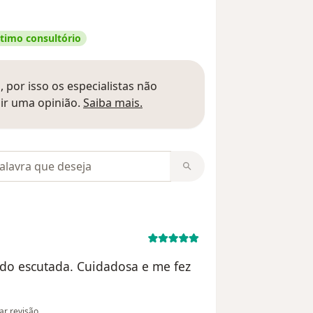
timo consultório
 por isso os especialistas não
Saber mais sobre pareceres
ir uma opinião.
Saiba mais.
m opiniões
ndo escutada. Cuidadosa e me fez
nião do utilizador MJ
tar revisão