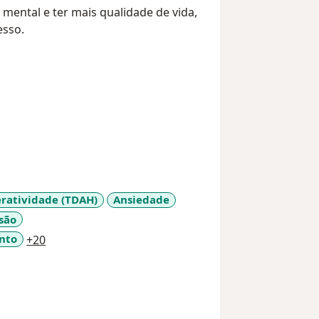
mental e ter mais qualidade de vida,
esso.
eratividade (TDAH)
Ansiedade
são
a11y_sr_more_diseases
nto
+20