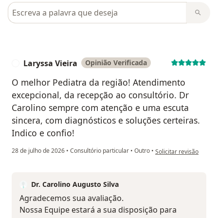
Pesquisar em opiniões
Laryssa Vieira
Opinião Verificada
L
O melhor Pediatra da região! Atendimento
excepcional, da recepção ao consultório. Dr
Carolino sempre com atenção e uma escuta
sincera, com diagnósticos e soluções certeiras.
Indico e confio!
na opinião do utilizador
28 de julho de 2026
•
Consultório particular
•
Outro
•
Solicitar revisão
Dr. Carolino Augusto Silva
Agradecemos sua avaliação.
Nossa Equipe estará a sua disposição para