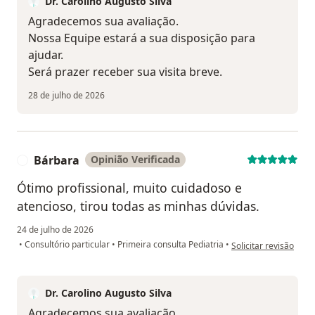
Dr. Carolino Augusto Silva
Agradecemos sua avaliação.
Nossa Equipe estará a sua disposição para
ajudar.
Será prazer receber sua visita breve.
28 de julho de 2026
Bárbara
Opinião Verificada
B
Ótimo profissional, muito cuidadoso e
atencioso, tirou todas as minhas dúvidas.
24 de julho de 2026
na opinião do utiliza
•
Consultório particular
•
Primeira consulta Pediatria
•
Solicitar revisão
Dr. Carolino Augusto Silva
Agradecemos sua avaliação.