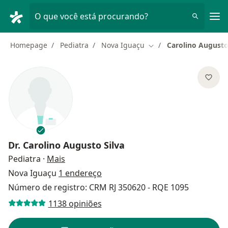
Men
O que você está procurando?
Homepage
Pediatra
Nova Iguaçu
Carolino Augusto
Mudar de cidade
Dr.
Carolino Augusto Silva
sobre as especializações
Pediatra
·
Mais
Nova Iguaçu
1 endereço
Número de registro: CRM RJ 350620 - RQE 1095
1138 opiniões