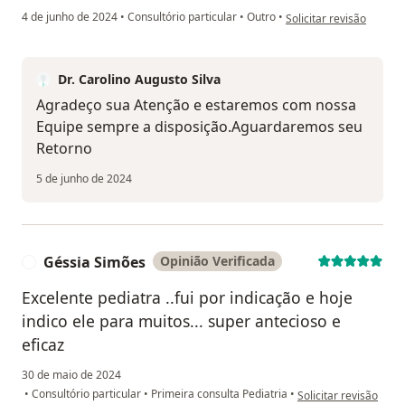
na opinião do utilizador 
4 de junho de 2024
•
Consultório particular
•
Outro
•
Solicitar revisão
Dr. Carolino Augusto Silva
Agradeço sua Atenção e estaremos com nossa
Equipe sempre a disposição.Aguardaremos seu
Retorno
5 de junho de 2024
Géssia Simões
Opinião Verificada
G
Excelente pediatra ..fui por indicação e hoje
indico ele para muitos... super antecioso e
eficaz
30 de maio de 2024
na opinião do utiliza
•
Consultório particular
•
Primeira consulta Pediatria
•
Solicitar revisão