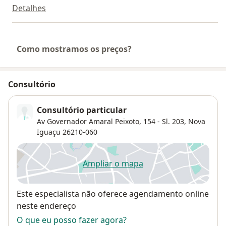
Detalhes
Como mostramos os preços?
Consultório
Consultório particular
Av Governador Amaral Peixoto, 154 - Sl. 203,
Nova
Iguaçu
26210-060
Ampliar o mapa
abre num novo separador
Disponibilidade
Este especialista não oferece agendamento online
neste endereço
O que eu posso fazer agora?